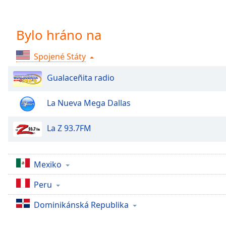
Chapters
Chapters
Bylo hráno na
Descriptions
Spojené Státy
descriptions
off
,
Gualaceñita radio
selected
La Nueva Mega Dallas
Subtitles
subtitles
La Z 93.7FM
settings
,
opens
subtitles
Mexiko
settings
dialog
Peru
subtitles
off
,
Dominikánská Republika
selected