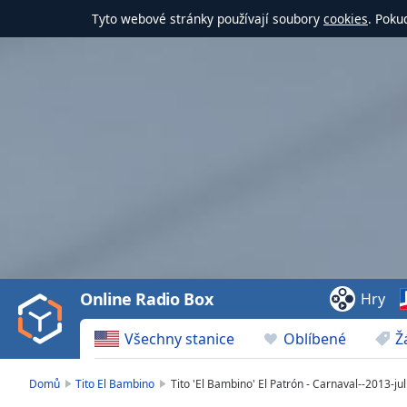
Tyto webové stránky používají soubory
cookies
. Poku
Video
Player
is
loading.
Play
Video
Online Radio Box
Hry
Play
Skip
Všechny stanice
Oblíbené
Ž
Backward
Skip
Forward
Domů
Tito El Bambino
Tito 'El Bambino' El Patrón - Carnaval--2013-jul
Mute