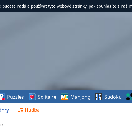
d budete nadále používat tyto webové stránky, pak souhlasíte s naši
Puzzles
Solitaire
Mahjong
Sudoku
ánry
Hudba
io-