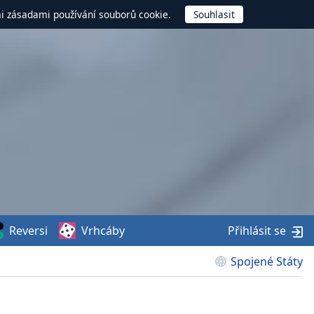
mi zásadami používání souborů cookie.
Reversi
Vrhcáby
Přihlásit se
Spojené Státy