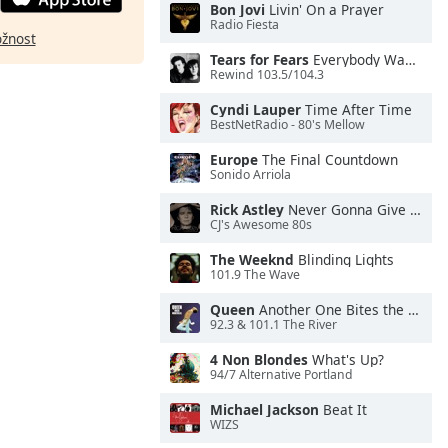
Bon Jovi
Livin' On a Prayer
Radio Fiesta
ožnost
Tears for Fears
Everybody Wants To Rule the World
Rewind 103.5/104.3
Cyndi Lauper
Time After Time
BestNetRadio - 80's Mellow
Europe
The Final Countdown
Sonido Arriola
Rick Astley
Never Gonna Give You Up
CJ's Awesome 80s
The Weeknd
Blinding Lights
101.9 The Wave
Queen
Another One Bites the Dust
92.3 & 101.1 The River
4 Non Blondes
What's Up?
94/7 Alternative Portland
Michael Jackson
Beat It
WIZS