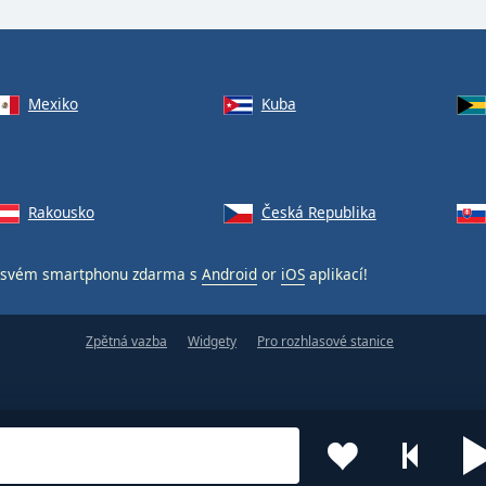
Mexiko
Kuba
Rakousko
Česká Republika
svém smartphonu zdarma s
Android
or
iOS
aplikací!
Zpětná vazba
Widgety
Pro rozhlasové stanice