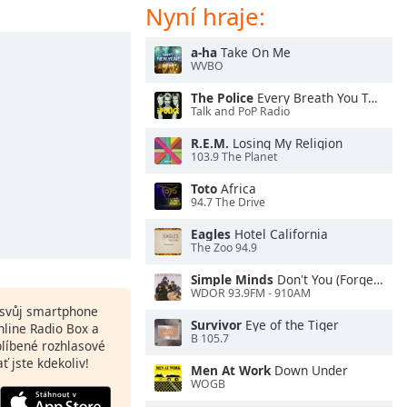
Nyní hraje:
a-ha
Take On Me
WVBO
The Police
Every Breath You Take
Talk and PoP Radio
R.E.M.
Losing My Religion
103.9 The Planet
Toto
Africa
94.7 The Drive
Eagles
Hotel California
The Zoo 94.9
Simple Minds
Don't You (Forget About Me)
WDOR 93.9FM - 910AM
a svůj smartphone
Survivor
Eye of the Tiger
nline Radio Box a
B 105.7
blíbené rozhlasové
ať jste kdekoliv!
Men At Work
Down Under
WOGB