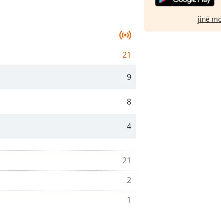
jiné m
21
9
8
4
21
2
1