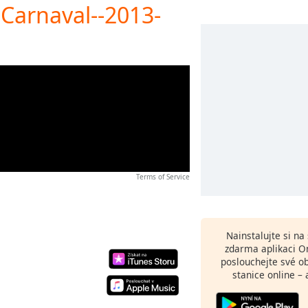
- Carnaval--2013-
Terms of Service
Nainstalujte si n
zdarma aplikaci O
poslouchejte své o
stanice online – 