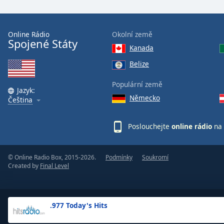
the
window.
Online Rádio
Okolní země
Spojené Státy
Text
Kanada
Color
Belize
Opacity
Populární země
Jazyk:
Německo
Čeština
Text
Background
Poslouchejte
online rádio
na 
Color
© Online Radio Box, 2015-2026.
Podmínky
Soukromí
Opacity
Created by
Final Level
Caption
Area
.977 Today's Hits
Background