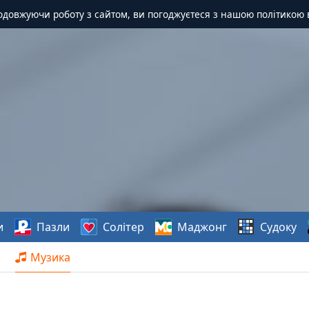
одовжуючи роботу з сайтом, ви погоджуєтеся з нашою політикою 
и
Пазли
Солітер
Маджонг
Судоку
Музика