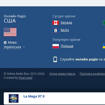
the
window.
Онлайн Радіо
Сусідні країни
США
Text
Канада
Color
Беліз
Opacity
Популярні країни
Мова:
Польща
Українська
Text
Background
Слухайте
онлайн радіо
на 
Color
© Online Radio Box, 2015-2026.
Угода користувача
Політика конфіде
Opacity
Created by
Final Level
Caption
Area
La Mega 97.9
Background