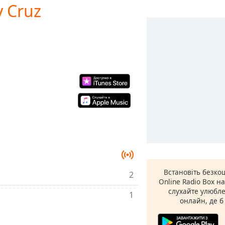
y Cruz
Встановіть безко
2
Online Radio Box н
слухайте улюбле
1
онлайн, де б