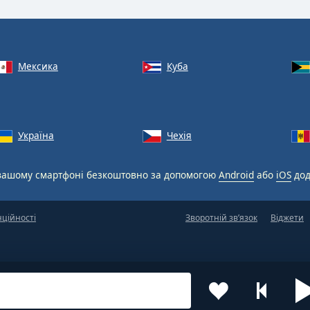
Мексика
Куба
Україна
Чехія
вашому смартфоні безкоштовно за допомогою
Android
або
iOS
дод
нційності
Зворотній зв’язок
Віджети