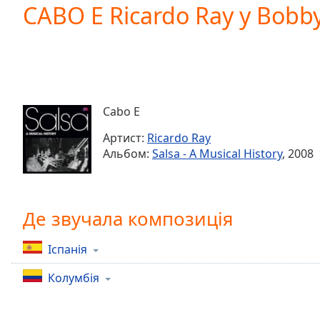
Current
CABO E Ricardo Ray y Bobb
Time
0:00
/
Duration
-:-
Loaded
:
0.00%
0:00
Cabo E
Stream
Type
LIVE
Артист:
Ricardo Ray
Seek to
Альбом:
Salsa - A Musical History
, 2008
live,
currently
behind
live
LIVE
Remaining
Де звучала композиція
Time
-
-:-
Іспанія
1x
Колумбія
Playback
Rate