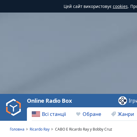
Цей сайт використовує
cookies
. Пр
Video
Player
is
loading.
Play
Video
Online Radio Box
Ігр
Play
Skip
Всі станціі
Обране
Жанри
Backward
Skip
Forward
Головна
Ricardo Ray
CABO E Ricardo Ray y Bobby Cruz
Mute