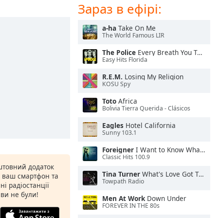
Зараз в ефірі:
a-ha
Take On Me
The World Famous LIR
The Police
Every Breath You Take
Easy Hits Florida
R.E.M.
Losing My Religion
KOSU Spy
Toto
Africa
Bolivia Tierra Querida - Clásicos
Eagles
Hotel California
Sunny 103.1
Foreigner
I Want to Know What Love Is
Classic Hits 100.9
штовний додаток
Tina Turner
What's Love Got To Do With It
а ваш смартфон та
Towpath Radio
ні радіостанції
 ви не були!
Men At Work
Down Under
FOREVER IN THE 80s