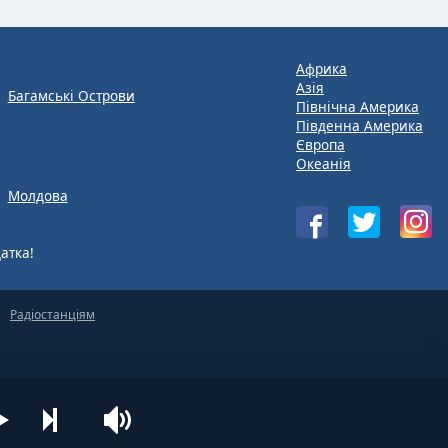
Африка
Азія
Багамські Острови
Північна Америка
Південна Америка
Європа
Океанія
Молдова
атка!
Радіостанціям