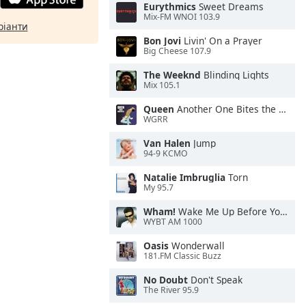
Eurythmics
Sweet Dreams
Mix-FM WNOI 103.9
ріанти
Bon Jovi
Livin' On a Prayer
Big Cheese 107.9
The Weeknd
Blinding Lights
Mix 105.1
Queen
Another One Bites the Dust
WGRR
Van Halen
Jump
94-9 KCMO
Natalie Imbruglia
Torn
My 95.7
Wham!
Wake Me Up Before You Go-Go
WYBT AM 1000
Oasis
Wonderwall
181.FM Classic Buzz
No Doubt
Don't Speak
The River 95.9