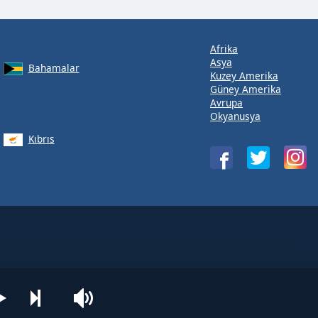
Afrika
Asya
Bahamalar
Kuzey Amerika
Güney Amerika
Avrupa
Okyanusya
Kıbrıs