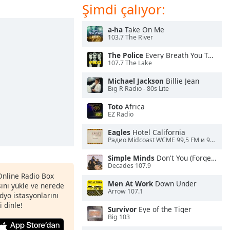
Şimdi çalıyor:
a-ha
Take On Me
103.7 The River
The Police
Every Breath You Take
107.7 The Lake
Michael Jackson
Billie Jean
Big R Radio - 80s Lite
Toto
Africa
EZ Radio
Eagles
Hotel California
Радио Midcoast WCME 99,5 FM и 900 AM
Simple Minds
Don't You (Forget About Me)
Decades 107.9
 Online Radio Box
Men At Work
Down Under
nı yükle ve nerede
Arrow 107.1
adyo istasyonlarını
i dinle!
Survivor
Eye of the Tiger
Big 103