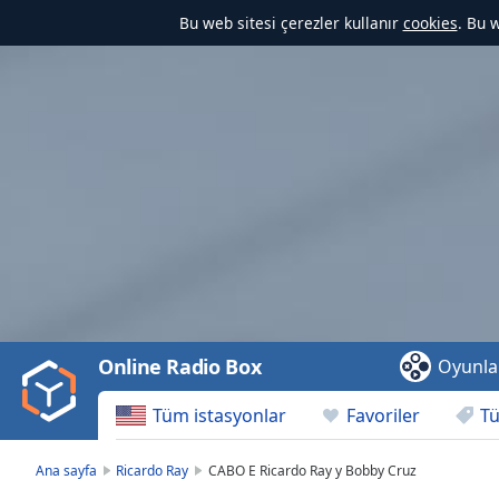
Bu web sitesi çerezler kullanır
cookies
. Bu 
Video
Player
is
loading.
Play
Video
Online Radio Box
Oyunla
Play
Skip
Tüm istasyonlar
Favoriler
Tü
Backward
Skip
Forward
Ana sayfa
Ricardo Ray
CABO E Ricardo Ray y Bobby Cruz
Mute