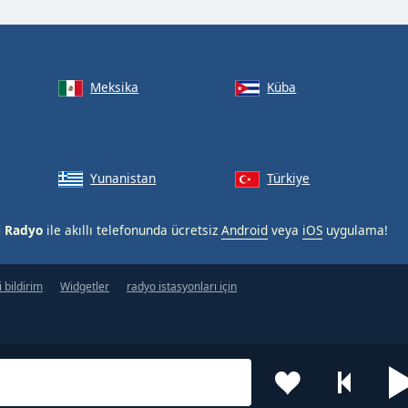
Meksika
Küba
Yunanistan
Türkiye
i Radyo
ile akıllı telefonunda ücretsiz
Android
veya
iOS
uygulama!
 bildirim
Widgetler
radyo istasyonları için