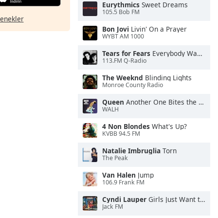
Eurythmics
Sweet Dreams
105.5 Bob FM
çenekler
Bon Jovi
Livin' On a Prayer
WYBT AM 1000
Tears for Fears
Everybody Wants To Rule the World
113.FM Q-Radio
The Weeknd
Blinding Lights
Monroe County Radio
Queen
Another One Bites the Dust
WALH
4 Non Blondes
What's Up?
KVBB 94.5 FM
Natalie Imbruglia
Torn
The Peak
Van Halen
Jump
106.9 Frank FM
Cyndi Lauper
Girls Just Want to Have Fun
Jack FM