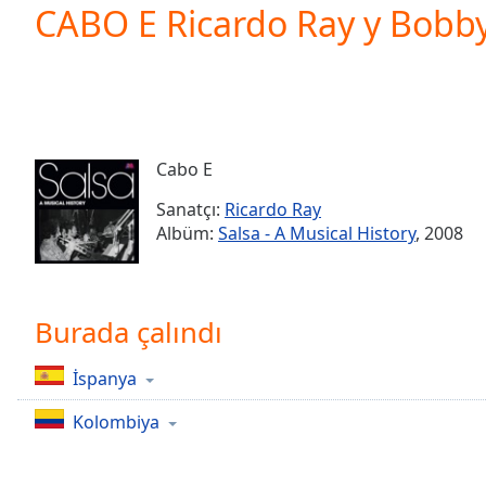
Current
CABO E Ricardo Ray y Bobb
Time
0:00
/
Duration
-:-
Loaded
:
0.00%
0:00
Cabo E
Stream
Type
LIVE
Sanatçı:
Ricardo Ray
Seek to
Albüm:
Salsa - A Musical History
, 2008
live,
currently
behind
live
LIVE
Remaining
Burada çalındı
Time
-
-:-
İspanya
1x
Kolombiya
Playback
Rate