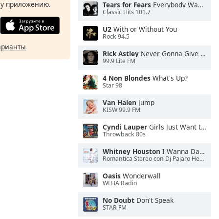
у приложению.
Tears for Fears
Everybody Wants To Rule the World
Classic Hits 101.7
U2
With or Without You
Rock 94.5
арианты
Rick Astley
Never Gonna Give You Up
99.9 Lite FM
4 Non Blondes
What's Up?
Star 98
Van Halen
Jump
KISW 99.9 FM
Cyndi Lauper
Girls Just Want to Have Fun
Throwback 80s
Whitney Houston
I Wanna Dance With Somebody
Romantica Stereo con Dj Pajaro Herrera
Oasis
Wonderwall
WLHA Radio
No Doubt
Don't Speak
STAR FM