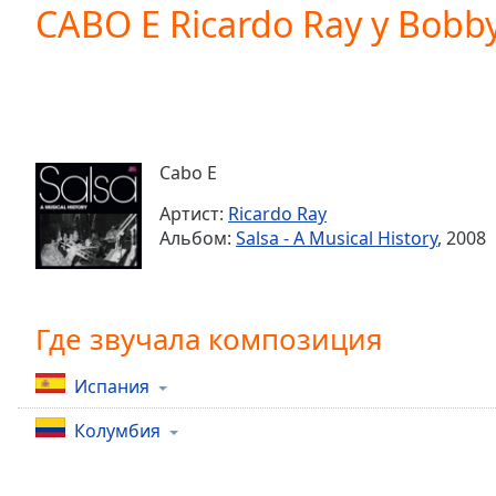
Current
CABO E Ricardo Ray y Bobb
Time
0:00
/
Duration
-:-
Loaded
:
0.00%
0:00
Cabo E
Stream
Type
LIVE
Артист:
Ricardo Ray
Seek to
Альбом:
Salsa - A Musical History
, 2008
live,
currently
behind
live
LIVE
Remaining
Где звучала композиция
Time
-
-:-
Испания
1x
Колумбия
Playback
Rate