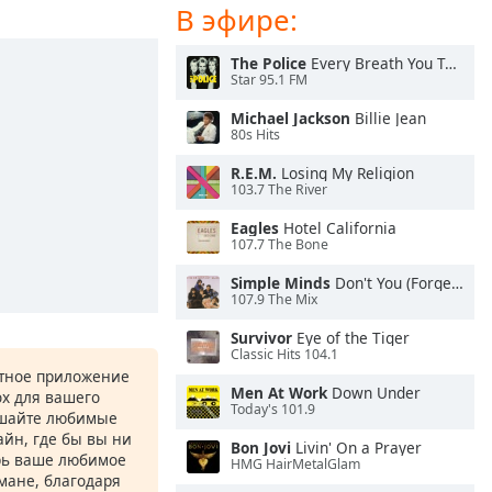
В эфире:
The Police
Every Breath You Take
Star 95.1 FM
Michael Jackson
Billie Jean
80s Hits
R.E.M.
Losing My Religion
103.7 The River
Eagles
Hotel California
107.7 The Bone
Simple Minds
Don't You (Forget About Me)
107.9 The Mix
Survivor
Eye of the Tiger
Classic Hits 104.1
атное приложение
Men At Work
Down Under
ox для вашего
Today's 101.9
ушайте любимые
йн, где бы вы ни
Bon Jovi
Livin' On a Prayer
рь ваше любимое
HMG HairMetalGlam
рмане, благодаря