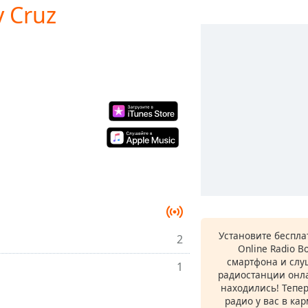
y Cruz
Установите беспл
2
Online Radio B
смартфона и сл
1
радиостанции онла
находились! Тепе
радио у вас в ка