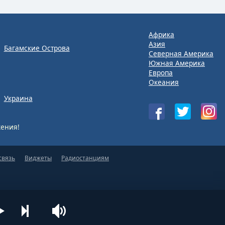
Африка
Азия
Багамские Острова
Северная Америка
Южная Америка
Европа
Океания
Украина
ения!
связь
Виджеты
Радиостанциям