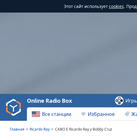
Этот сайт использует
cookies
. Про
Video
Player
is
loading.
Play
Video
Online Radio Box
Игр
Play
Skip
Все станции
Избранное
Ж
Backward
Skip
Forward
Главная
Ricardo Ray
CABO E Ricardo Ray y Bobby Cruz
Mute