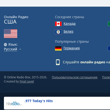
the
window.
Онлайн Радио
Соседние страны
США
Text
Канада
Color
Белиз
Opacity
Популярные страны
Язык:
Германия
Русский
Text
Background
Слушайте
онлайн радио
на
Color
© Online Radio Box, 2015-2026.
Пользовательское соглашение
Поли
Opacity
Created by
Final Level
Caption
Area
.977 Today's Hits
Background