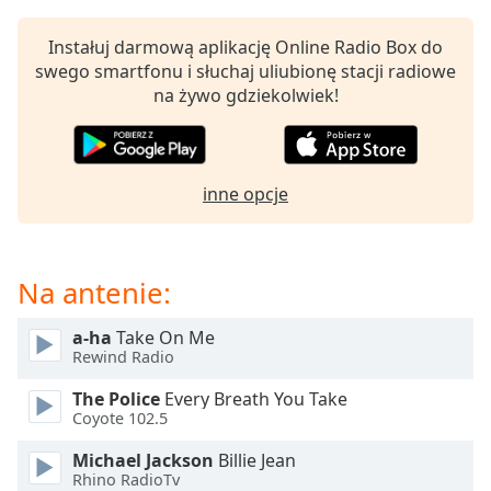
opens
subtitles
Instałuj darmową aplikację Online Radio Box do
settings
swego smartfonu i słuchaj uliubionę stacji radiowe
dialog
na żywo gdziekolwiek!
subtitles
off
,
selected
inne opcje
Audio
Track
Picture-
Na antenie:
in-
Picture
Fullscreen
a-ha
Take On Me
This
Rewind Radio
is
a
The Police
Every Breath You Take
modal
Coyote 102.5
window.
Michael Jackson
Billie Jean
Rhino RadioTv