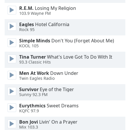
Beginning
of
R.E.M.
Losing My Religion
dialog
103.9 Wayne FM
window.
Eagles
Hotel California
Escape
Rock 95
will
cancel
Simple Minds
Don't You (Forget About Me)
and
KOOL 105
close
Tina Turner
What's Love Got To Do With It
the
93.3 Classic Hits
window.
Men At Work
Down Under
Text
Twin Eagles Radio
Color
Survivor
Eye of the Tiger
Sunny 92.3 FM
Opacity
Eurythmics
Sweet Dreams
KQFC 97.9
Text
Bon Jovi
Livin' On a Prayer
Background
Mix 103.3