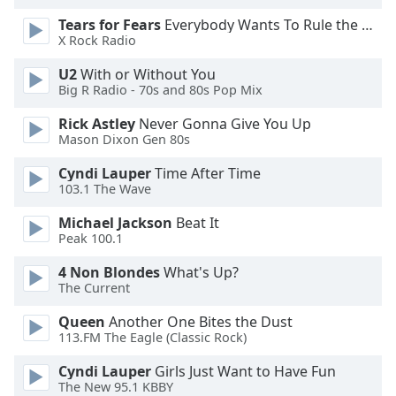
Color
Tears for Fears
Everybody Wants To Rule the World
X Rock Radio
Opacity
U2
With or Without You
Big R Radio - 70s and 80s Pop Mix
Caption
Area
Rick Astley
Never Gonna Give You Up
Mason Dixon Gen 80s
Background
Color
Cyndi Lauper
Time After Time
103.1 The Wave
Opacity
Michael Jackson
Beat It
Peak 100.1
Font
4 Non Blondes
What's Up?
Size
The Current
Queen
Another One Bites the Dust
Text
113.FM The Eagle (Classic Rock)
Edge
Cyndi Lauper
Girls Just Want to Have Fun
Style
The New 95.1 KBBY