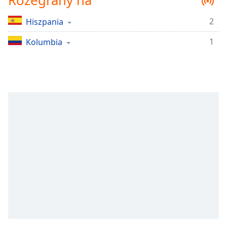
Rozegrany na
Remaining
Time
-
2
Hiszpania
-:-
1
Kolumbia
1x
Playback
Rate
Chapters
Chapters
Descriptions
descriptions
off
,
selected
Subtitles
subtitles
settings
,