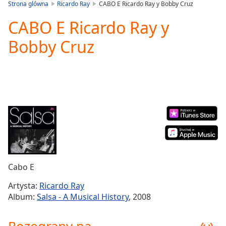
is
Strona glówna
Ricardo Ray
CABO E Ricardo Ray y Bobby Cruz
loading.
CABO E Ricardo Ray y
Play
Video
Bobby Cruz
Play
Skip
Backward
Skip
Forward
Mute
Current
Time
0:00
/
Duration
-:-
Loaded
:
0.00%
Cabo E
Stream
Type
LIVE
Artysta:
Ricardo Ray
Seek to
Album:
Salsa - A Musical History
, 2008
live,
currently
behind
live
LIVE