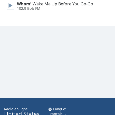
Wham!
Wake Me Up Before You Go-Go
Family
102.9 Bob FM
Reset
Done
Close
Modal
Dialog
End
of
dialog
window.
Radio en ligne
Langue:
United States
Français