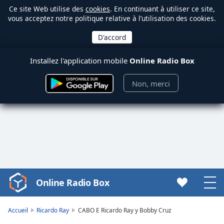
Ce site Web utilise des
cookies
. En continuant à utiliser ce site,
vous acceptez notre politique relative à l’utilisation des cookies.
Installez l'application mobile
Online Radio Box
Non, merci
Online Radio Box
Video
Player
is
Accueil
Ricardo Ray
CABO E Ricardo Ray y Bobby Cruz
loading.