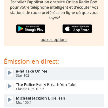
subtitles
Installez l'application gratuite Online Radio Box
settings
pour votre téléphone intelligent et d'écouter vos
dialog
stations de radio préférées en ligne où que vous
subtitles
soyez!
off
,
selected
Audio
autres options
Track
Picture-
in-
Picture
Émission en direct:
Fullscreen
This
a-ha
Take On Me
is
Star 102
a
modal
The Police
Every Breath You Take
window.
Classic Hits 103.7
Michael Jackson
Billie Jean
Beginning
Mix 106.1
of