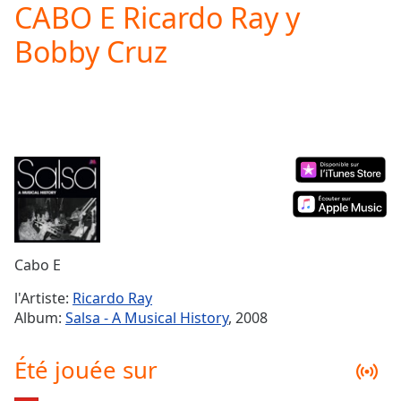
CABO E Ricardo Ray y
Play
Video
Bobby Cruz
Play
Skip
Backward
Skip
Forward
Mute
Current
Time
0:00
/
Duration
-:-
Loaded
:
0.00%
Cabo E
Stream
Type
LIVE
l'Artiste:
Ricardo Ray
Seek to
Album:
Salsa - A Musical History
, 2008
live,
currently
behind
Été jouée sur
live
LIVE
Remaining