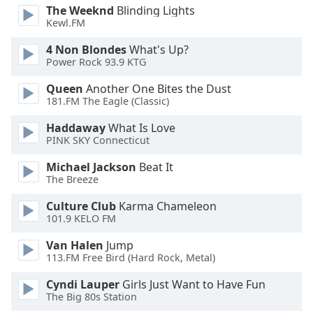
The Weeknd
Blinding Lights
Opacity
Kewl.FM
4 Non Blondes
What's Up?
Caption
Power Rock 93.9 KTG
Area
Background
Queen
Another One Bites the Dust
181.FM The Eagle (Classic)
Color
Haddaway
What Is Love
PINK SKY Connecticut
Opacity
Michael Jackson
Beat It
The Breeze
Font
Size
Culture Club
Karma Chameleon
101.9 KELO FM
Text
Van Halen
Jump
Edge
113.FM Free Bird (Hard Rock, Metal)
Style
Cyndi Lauper
Girls Just Want to Have Fun
The Big 80s Station
Font