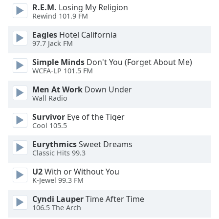
dialog
R.E.M.
Losing My Religion
window.
Rewind 101.9 FM
Escape
Eagles
Hotel California
will
97.7 Jack FM
cancel
and
Simple Minds
Don't You (Forget About Me)
close
WCFA-LP 101.5 FM
the
Men At Work
Down Under
window.
Wall Radio
Text
Survivor
Eye of the Tiger
Color
Cool 105.5
Eurythmics
Sweet Dreams
Opacity
Classic Hits 99.3
U2
With or Without You
K-Jewel 99.3 FM
Text
Background
Cyndi Lauper
Time After Time
Color
106.5 The Arch