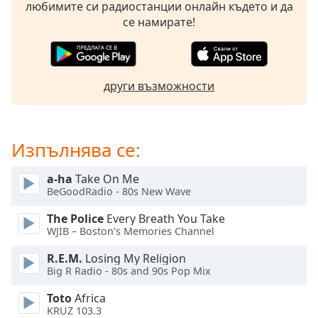
любимите си радиостанции онлайн където и да
opens
се намирате!
subtitles
settings
dialog
subtitles
други възможности
off
,
selected
Audio
Изпълнява се:
Track
Picture-
a-ha
Take On Me
in-
BeGoodRadio - 80s New Wave
Picture
Fullscreen
The Police
Every Breath You Take
This
WJIB – Boston's Memories Channel
is
a
R.E.M.
Losing My Religion
modal
Big R Radio - 80s and 90s Pop Mix
window.
Toto
Africa
KRUZ 103.3