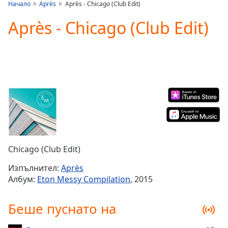
is
Начало
Après
Après - Chicago (Club Edit)
loading.
Après - Chicago (Club Edit)
Play
Video
Play
Skip
Backward
Skip
Forward
Mute
Current
Time
0:00
/
Duration
-:-
Chicago (Club Edit)
Loaded
:
0.00%
Изпълнител:
Après
Stream
Албум:
Eton Messy Compilation
, 2015
Type
LIVE
Seek to
Беше пуснато на
live,
currently
behind
live
LIVE