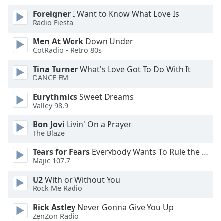
Beginning
of
Foreigner
I Want to Know What Love Is
dialog
Radio Fiesta
window.
Men At Work
Down Under
Escape
GotRadio - Retro 80s
will
cancel
Tina Turner
What's Love Got To Do With It
and
DANCE FM
close
Eurythmics
Sweet Dreams
the
Valley 98.9
window.
Bon Jovi
Livin' On a Prayer
Text
The Blaze
Color
Tears for Fears
Everybody Wants To Rule the World
Majic 107.7
Opacity
U2
With or Without You
Rock Me Radio
Text
Rick Astley
Never Gonna Give You Up
Background
ZenZon Radio