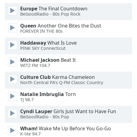
Color
Europe
The Final Countdown
BeGoodRadio - 80s Pop Rock
Opacity
Queen
Another One Bites the Dust
FOREVER IN THE 80s
Caption
Area
Haddaway
What Is Love
PINK SKY Connecticut
Background
Color
Michael Jackson
Beat It
WITZ FM 104.7
Opacity
Culture Club
Karma Chameleon
North Central PA's Q-FM Classic Country
Font
Natalie Imbruglia
Torn
Size
TJ 98.7
Cyndi Lauper
Girls Just Want to Have Fun
Text
BeGoodRadio - 80s Pop
Edge
Wham!
Wake Me Up Before You Go-Go
Style
K-lite 94.7