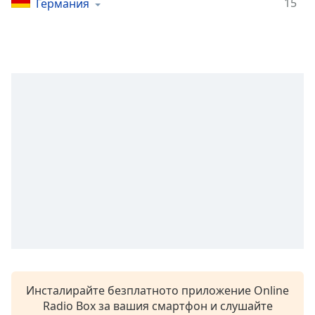
15
Германия
Remaining
Time
-
-:-
1x
Playback
Rate
Chapters
Chapters
Descriptions
descriptions
off
,
selected
Subtitles
Инсталирайте безплатното приложение Online
subtitles
Radio Box за вашия смартфон и слушайте
settings
,