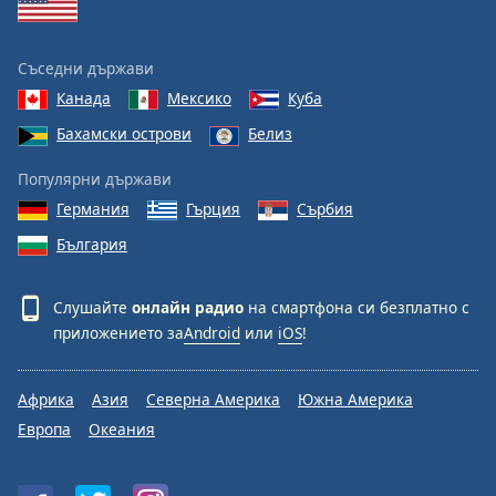
Съседни държави
Канада
Мексико
Куба
Бахамски острови
Белиз
Популярни държави
Германия
Гърция
Сърбия
България
Слушайте
онлайн радио
на смартфона си безплатно с
приложението за
Android
или
iOS
!
Африка
Азия
Северна Америка
Южна Америка
Европа
Океания