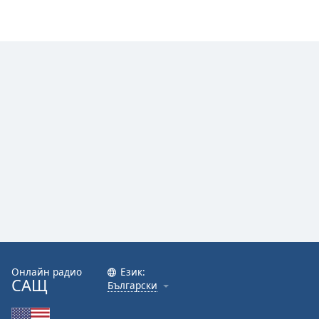
Font
Family
Reset
Done
Close
Modal
Dialog
End
of
dialog
window.
Онлайн радио
Език:
САЩ
Български