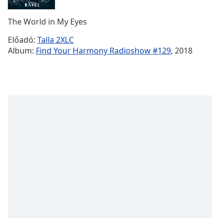
Remaining
Time
-
The World in My Eyes
-:-
Előadó:
Talla 2XLC
1x
Album:
Find Your Harmony Radioshow #129
, 2018
Playback
Rate
Chapters
Chapters
Descriptions
descriptions
off
,
selected
Subtitles
subtitles
settings
,