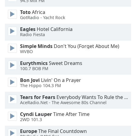
94.5 Mix FM
of
dialog
Toto
Africa
window.
GotRadio - Yacht Rock
Escape
will
Eagles
Hotel California
Radio Fiesta
cancel
and
Simple Minds
Don't You (Forget About Me)
close
WVBO
the
window.
Eurythmics
Sweet Dreams
100.7 BOB FM
Text
Bon Jovi
Livin' On a Prayer
Color
The Hippo 104.3 FM
Tears for Fears
Everybody Wants To Rule the World
Opacity
AceRadio.Net - The Awesome 80s Channel
Cyndi Lauper
Time After Time
Text
2WD 101.3
Background
Europe
The Final Countdown
Color