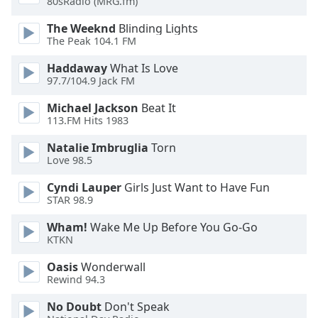
80sRadio (MRG.fm)
The Weeknd
Blinding Lights
Opacity
The Peak 104.1 FM
Haddaway
What Is Love
Caption
97.7/104.9 Jack FM
Area
Background
Michael Jackson
Beat It
Color
113.FM Hits 1983
Natalie Imbruglia
Torn
Opacity
Love 98.5
Cyndi Lauper
Girls Just Want to Have Fun
STAR 98.9
Font
Size
Wham!
Wake Me Up Before You Go-Go
KTKN
Text
Oasis
Wonderwall
Edge
Rewind 94.3
Style
No Doubt
Don't Speak