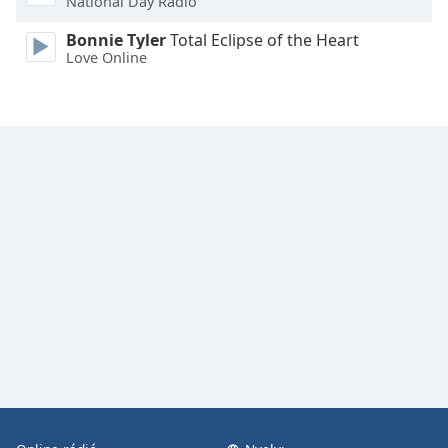
National Day Radio
Font
Family
Bonnie Tyler
Total Eclipse of the Heart
Love Online
Reset
Done
Close
Modal
Dialog
End
of
dialog
window.