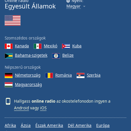
Online rádió
Nyelv:
Egyesült Államok
Magyar
Szomszédos országok
Kanada
Mexikó
Kuba
Bahama-szigetek
Belize
Népszerű országok
Németország
Románia
Szerbia
Magyarország
Hallgass
online radio
az okostelefonodon ingyen a
Android
vagy
iOS
Afrika
Ázsia
Észak Amerika
Dél Amerika
Európa