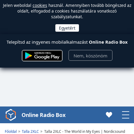
Jelen weboldal
cookies
használ. Amennyiben tovább böngészed az
oldalt, elfogadod a cookies használatára vonatkozó
szabályzatunkat.
Telepítsd az ingyenes mobilalkalmazást
Online Radio Box
Nem, köszönöm
Online Radio Box
Video
Player
is
Főoldal
Talla 2XLC
Talla 2XLC - The World in My Eyes | Nordicsound