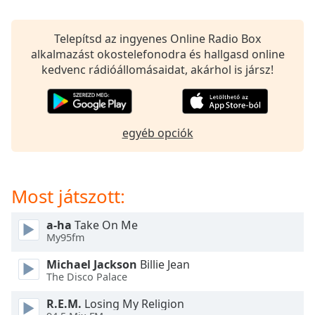
opens
subtitles
settings
Telepítsd az ingyenes Online Radio Box
dialog
alkalmazást okostelefonodra és hallgasd online
subtitles
kedvenc rádióállomásaidat, akárhol is jársz!
off
,
selected
Audio
egyéb opciók
Track
Picture-
in-
Picture
Most játszott:
Fullscreen
This
a-ha
Take On Me
is
My95fm
a
modal
Michael Jackson
Billie Jean
window.
The Disco Palace
R.E.M.
Losing My Religion
Beginning