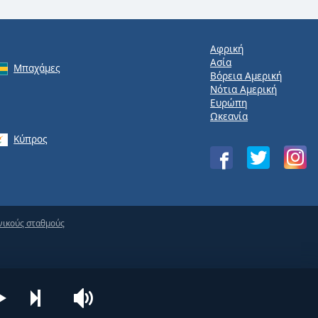
Αφρική
Ασία
Μπαχάμες
Βόρεια Αμερική
Νότια Αμερική
Ευρώπη
Ωκεανία
Κύπρος
νικούς σταθμούς