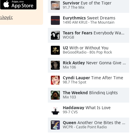
Survivor
Eye of the Tiger
91.7 The Mix
πιλογές
Eurythmics
Sweet Dreams
1490 AM KRUI - The Mountain
Tears for Fears
Everybody Wants To Rule the World
WOGB
U2
With or Without You
BeGoodRadio - 80s Pop Rock
Rick Astley
Never Gonna Give You Up
Mix 106
Cyndi Lauper
Time After Time
98.7 The Spot
The Weeknd
Blinding Lights
Mix 103
Haddaway
What Is Love
99-7 CVS
Queen
Another One Bites the Dust
WCPR - Castle Point Radio