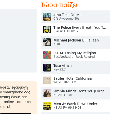
Τώρα παίζει:
a-ha
Take On Me
CJ's Awesome 80s
The Police
Every Breath You Take
Classic Hits 101.7
Michael Jackson
Billie Jean
KFRO
R.E.M.
Losing My Religion
BestNetRadio - Rock Rewind
Toto
Africa
Key 93.7
Eagles
Hotel California
WHYU 102.3 FM
δωρεάν εφαρμογή
Simple Minds
Don't You (Forget About Me)
το smartphone σας
K-EARTH 101
 αγαπημένους σας
ί online - όπου και
Men At Work
Down Under
κεστε!
KBUU-FM 99.1 HD3