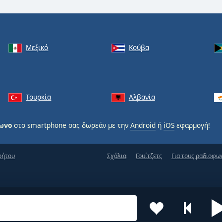
Μεξικό
Κούβα
Τουρκία
Αλβανία
φωνο
στο smartphone σας δωρεάν με την
Android
ή
iOS
εφαρμογή!
ρήτου
Σχόλια
Γουίτζετς
Για τους ραδιοφω