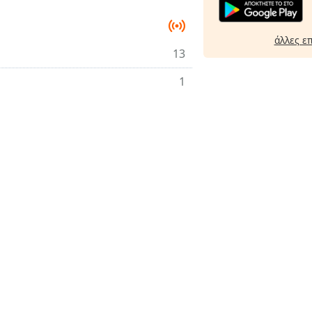
άλλες ε
13
1