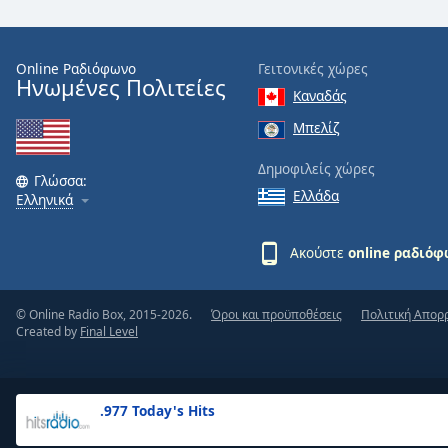
the
window.
Online Ραδιόφωνο
Γειτονικές χώρες
Ηνωμένες Πολιτείες
Text
Καναδάς
Color
Μπελίζ
Opacity
Δημοφιλείς χώρες
Γλώσσα:
Ελλάδα
Ελληνικά
Text
Background
Ακούστε
online ραδιό
Color
© Online Radio Box, 2015-2026.
Όροι και προϋποθέσεις
Πολιτική Απορ
Opacity
Created by
Final Level
Caption
Area
.977 Today's Hits
Background