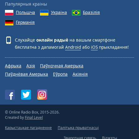
Папулярныя краіны
Польшча
Украіна
Бразілія
Германія
Слухайце
онлайн радыё
на вашым смартфоне
бясплатна з дапамогай
Android
або
iOS
прыкладання!
Афрыка
Азія
Паўночная Амерыка
Паўднёвая Амерыка
Еўропа
Акіянія
© Online Radio Box, 2015-2026.
Created by
Final Level
Карыстацкае пагадненне
Палітыка прыватнасці
Зваротная сувязь
Віджэты