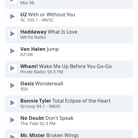
Color
Mix 96
U2
With or Without You
Opacity
SC 103.1 - WVSC
Haddaway
What Is Love
Caption
WKTN Radio
Area
Van Halen
Jump
Background
KZ106
Color
Wham!
Wake Me Up Before You Go-Go
Pirate Radio 93.5 FM
Opacity
Oasis
Wonderwall
95X
Font
Size
Bonnie Tyler
Total Eclipse of the Heart
Groovy 94.1 - WAXS
Text
No Doubt
Don't Speak
Edge
The Tide 92.3 FM
Style
Mr. Mister
Broken Wings