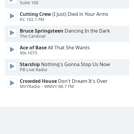
Suite 100
Font
Cutting Crew
(I Just) Died in Your Arms
Family
KC 102.1 FM
Bruce Springsteen
Dancing In the Dark
Reset
The Cardinal
Done
Ace of Base
All That She Wants
Close
90s HITS
Modal
Dialog
End
Starship
Nothing's Gonna Stop Us Now
PB Live Radio
of
dialog
Crowded House
Don't Dream It's Over
window.
MVYRadio - WMVY 88.7 FM