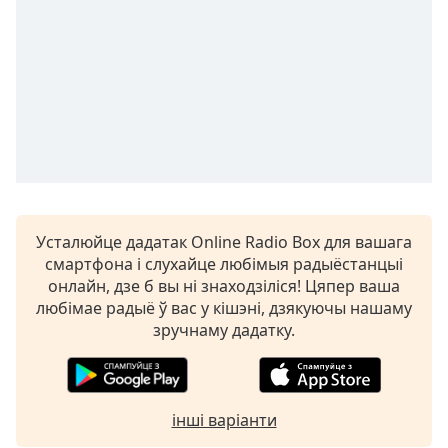
opens
subtitles
settings
dialog
subtitles
off
,
selected
Audio
Track
Усталюйце дадатак Online Radio Box для вашага
Picture-
in-
смартфона і слухайце любімыя радыёстанцыі
Picture
онлайн, дзе б вы ні знаходзіліся! Цяпер ваша
Fullscreen
любімае радыё ў вас у кішэні, дзякуючы нашаму
This
зручнаму дадатку.
is
a
modal
window.
інші варіанти