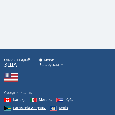
Онлайн Радыё
Мова:
ЗША
Беларуская
Суседнія краіны
Канада
Мексіка
Куба
Багамскія Астравы
Беліз