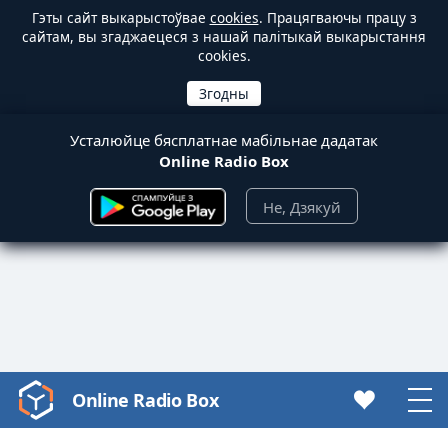
Гэты сайт выкарыстоўвае
cookies
. Працягваючы працу з
сайтам, вы згаджаецеся з нашай палітыкай выкарыстання
cookies.
Усталюйце бясплатнае мабільнае дадатак
Online Radio Box
Не, Дзякуй
Online Radio Box
Video
Player