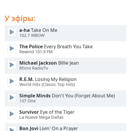
Beginning
of
dialog
У эфіры:
window.
Escape
a-ha
Take On Me
will
102.7 WBOW
cancel
and
The Police
Every Breath You Take
close
Rewind 101.9 FM
the
Michael Jackson
Billie Jean
window.
Rhino RadioTv
Text
R.E.M.
Losing My Religion
Color
World Hits (Classic Top Hits)
Simple Minds
Don't You (Forget About Me)
107 One
Opacity
Survivor
Eye of the Tiger
La Nueva Mega Dallas
Text
Background
Bon Jovi
Livin' On a Prayer