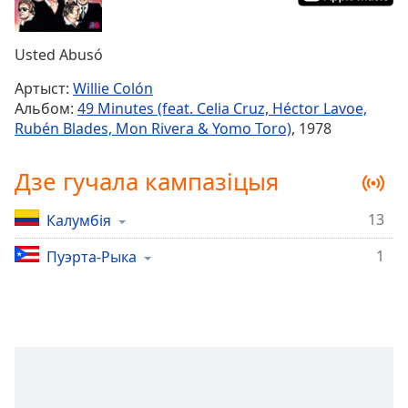
Remaining
Time
-
Usted Abusó
-:-
Артыст:
Willie Colón
1x
Альбом:
49 Minutes (feat. Celia Cruz, Héctor Lavoe,
Playback
Rubén Blades, Mon Rivera & Yomo Toro)
, 1978
Rate
Chapters
Дзе гучала кампазіцыя
Chapters
13
Калумбія
Descriptions
1
Пуэрта-Рыка
descriptions
off
,
selected
Subtitles
subtitles
settings
,