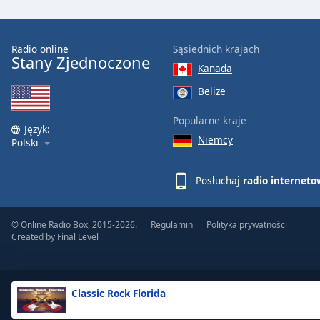
the
window.
Radio online
Sąsiednich krajach
Stany Zjednoczone
Text
Kanada
Color
Belize
Opacity
Popularne kraje
Język:
Niemcy
Polski
Text
Background
Posłuchaj
radio internet
Color
© Online Radio Box, 2015-2026.
Regulamin
Polityka prywatności
Opacity
Created by
Final Level
Caption
Area
Classic Rock Florida
Background