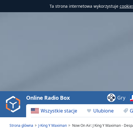
Ta strona internetowa wykorzystuje
cookie
Video
Player
is
loading.
Play
Video
Online Radio Box
Gry
Play
Skip
Wszystkie stacje
Ulubione
G
Backward
Skip
Forward
Strona glówna
J-King Y Maximan
Now On Air: J King Y Maximan - Desp
Mute