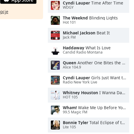
Cyndi Lauper
Time After Time
WDGY
opcje
The Weeknd
Blinding Lights
Hot 101
Michael Jackson
Beat It
Jack FM
Haddaway
What Is Love
Candid Radio Montana
Queen
Another One Bites the Dust
Alice 104.9
Cyndi Lauper
Girls Just Want to Have Fun
Radio New York Live
Whitney Houston
I Wanna Dance With Somebody
HOT 105
Wham!
Wake Me Up Before You Go-Go
99.5 Magic FM
Bonnie Tyler
Total Eclipse of the Heart
Lite 105