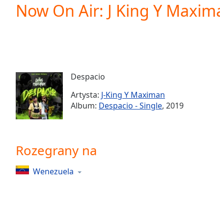
Current
Now On Air: J King Y Maxim
Time
0:00
/
Duration
-:-
Loaded
:
0.00%
0:00
Despacio
Stream
Type
LIVE
Artysta:
J-King Y Maximan
Seek to
Album:
Despacio - Single
, 2019
live,
currently
behind
live
LIVE
Remaining
Rozegrany na
Time
-
-:-
Wenezuela
1x
Playback
Rate