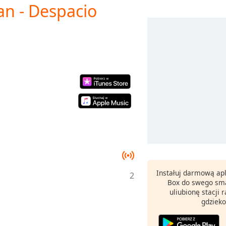
an - Despacio
Instałuj darmową apl
2
Box do swego sma
uliubionę stacji
gdzieko