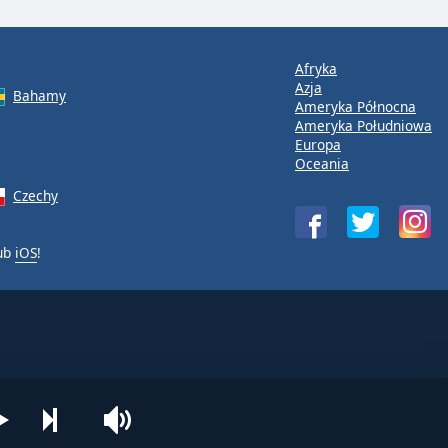
Afryka
Azja
Bahamy
Ameryka Północna
Ameryka Południowa
Europa
Oceania
Czechy
ub
iOS
!