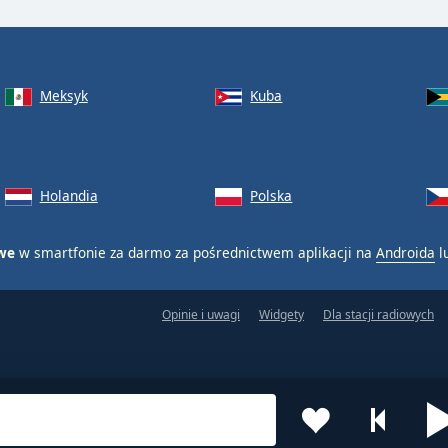
Meksyk
Kuba
Holandia
Polska
owe
w smartfonie za darmo za pośrednictwem aplikacji na
Androida
l
Opinie i uwagi
Widgety
Dla stacji radiowych