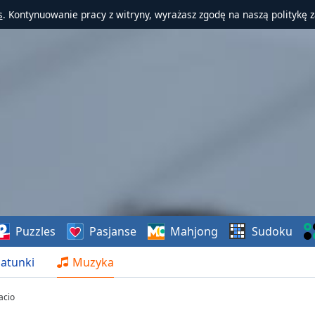
s
. Kontynuowanie pracy z witryny, wyrażasz zgodę na naszą politykę 
Puzzles
Pasjanse
Mahjong
Sudoku
atunki
Muzyka
acio