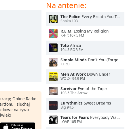
Na antenie:
The Police
Every Breath You Take
Shaka 103
R.E.M.
Losing My Religion
K-Hit 107.5 FM
Toto
Africa
104.5 BOB FM
Simple Minds
Don't You (Forget About Me)
KFRO
Men At Work
Down Under
WOLX- 94.9 FM
Survivor
Eye of the Tiger
103.5 The Arrow
ikację Online Radio
Eurythmics
Sweet Dreams
rtfonu i słuchaj
Big 94.5
 radiowe na żywo
lwiek!
Tears for Fears
Everybody Wants To Rule the World
LOVE 105 FM