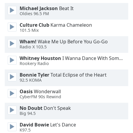
Michael Jackson
Beat It
Opacity
Oldies 96.5 FM
Culture Club
Karma Chameleon
Caption
101.5 Mix
Area
Wham!
Wake Me Up Before You Go-Go
Background
Radio X 103.5
Color
Whitney Houston
I Wanna Dance With Somebody
Rookery Radio
Opacity
Bonnie Tyler
Total Eclipse of the Heart
92.5 KOMA
Font
Size
Oasis
Wonderwall
CyberFM 90s Rewind
Text
No Doubt
Don't Speak
Big 94.5
Edge
Style
David Bowie
Let's Dance
K97.5