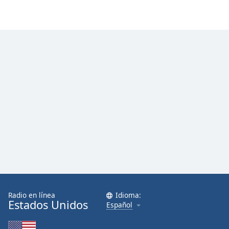
Font
Family
Reset
Done
Close
Modal
Dialog
End
of
dialog
window.
Radio en línea
Idioma:
Estados Unidos
Español