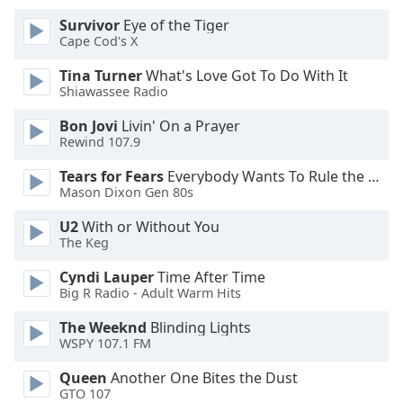
of
Survivor
Eye of the Tiger
dialog
Cape Cod's X
window.
Escape
Tina Turner
What's Love Got To Do With It
will
Shiawassee Radio
cancel
and
Bon Jovi
Livin' On a Prayer
Rewind 107.9
close
the
Tears for Fears
Everybody Wants To Rule the World
window.
Mason Dixon Gen 80s
Text
U2
With or Without You
The Keg
Color
Cyndi Lauper
Time After Time
Big R Radio - Adult Warm Hits
Opacity
The Weeknd
Blinding Lights
WSPY 107.1 FM
Text
Background
Queen
Another One Bites the Dust
Color
GTO 107