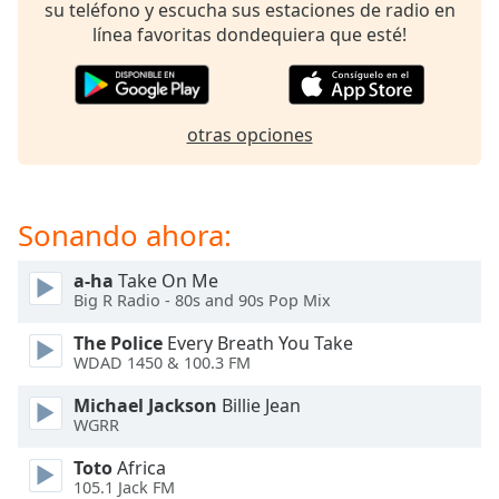
opens
su teléfono y escucha sus estaciones de radio en
subtitles
línea favoritas dondequiera que esté!
settings
dialog
subtitles
off
,
otras opciones
selected
Audio
Track
Sonando ahora:
Picture-
in-
a-ha
Take On Me
Picture
Big R Radio - 80s and 90s Pop Mix
Fullscreen
This
The Police
Every Breath You Take
is
WDAD 1450 & 100.3 FM
a
Michael Jackson
Billie Jean
modal
WGRR
window.
Toto
Africa
Beginning
105.1 Jack FM