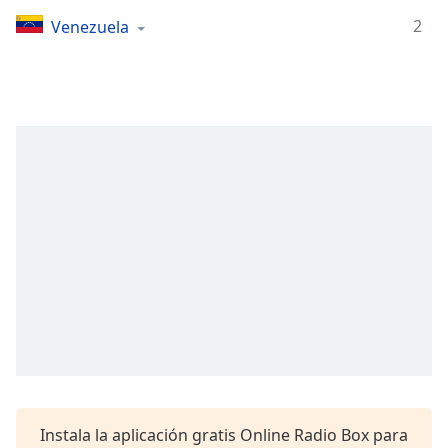
Remaining
Time
-
2
Venezuela
-:-
1x
Playback
Rate
Chapters
Chapters
Descriptions
descriptions
off
,
selected
Subtitles
subtitles
settings
,
Instala la aplicación gratis Online Radio Box para