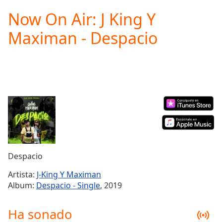
loading.
Now On Air: J King Y
Play
Video
Maximan - Despacio
Play
Skip
Backward
Skip
Forward
Mute
Current
Time
0:00
/
Duration
-:-
Loaded
:
0.00%
Despacio
Stream
Type
LIVE
Artista:
J-King Y Maximan
Seek to
Album:
Despacio - Single
, 2019
live,
currently
behind
Ha sonado
live
LIVE