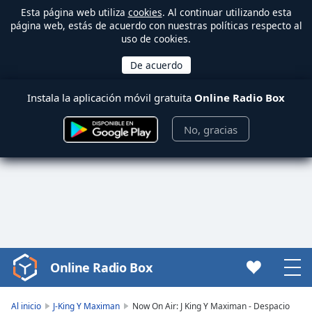
Esta página web utiliza
cookies
. Al continuar utilizando esta
página web, estás de acuerdo con nuestras políticas respecto al
uso de cookies.
Instala la aplicación móvil gratuita
Online Radio Box
No, gracias
Online Radio Box
Video
Player
is
Al inicio
J-King Y Maximan
Now On Air: J King Y Maximan - Despacio