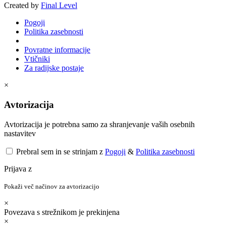
Created by
Final Level
Pogoji
Politika zasebnosti
Povratne informacije
Vtičniki
Za radijske postaje
×
Avtorizacija
Avtorizacija je potrebna samo za shranjevanje vaših osebnih
nastavitev
Prebral sem in se strinjam z
Pogoji
&
Politika zasebnosti
Prijava z
Pokaži več načinov za avtorizacijo
×
Povezava s strežnikom je prekinjena
×