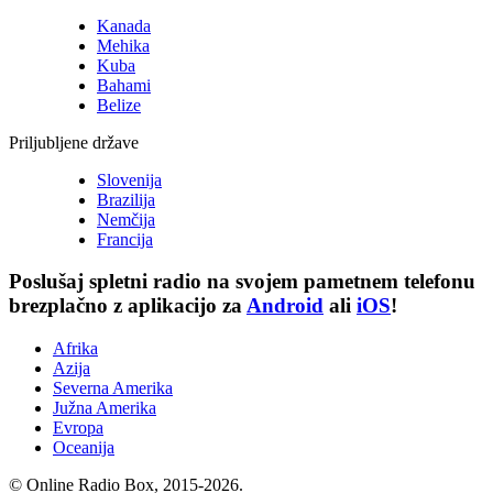
Kanada
Mehika
Kuba
Bahami
Belize
Priljubljene države
Slovenija
Brazilija
Nemčija
Francija
Poslušaj
spletni radio
na svojem pametnem telefonu
brezplačno z aplikacijo za
Android
ali
iOS
!
Afrika
Azija
Severna Amerika
Južna Amerika
Evropa
Oceanija
© Online Radio Box, 2015-2026.