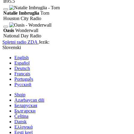
B95.5
Natalie Imbruglia
Torn
Houston City Radio
Oasis
Wonderwall
National Day Radio
Spletni radio
ZDA
Jezik:
Slovenski
English
Español
Deutsch
Français
Português
Русский
Shqip
Azərbaycan dili
Беларуская
Български
Čeština
Dansk
Ελληνικά
Eesti keel