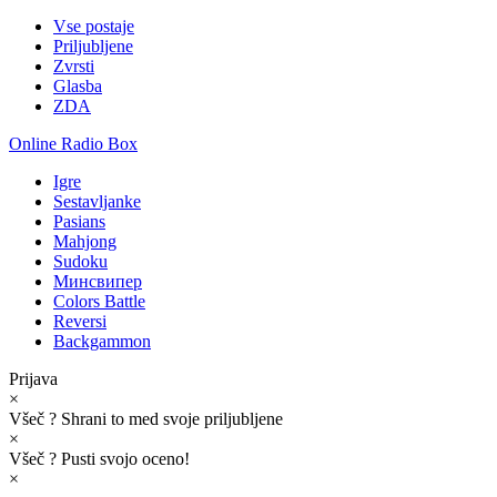
Vse postaje
Priljubljene
Zvrsti
Glasba
ZDA
Online Radio Box
Igre
Sestavljanke
Pasians
Mahjong
Sudoku
Минсвипер
Colors Battle
Reversi
Backgammon
Prijava
×
Všeč
?
Shrani to med svoje priljubljene
×
Všeč
?
Pusti svojo oceno!
×