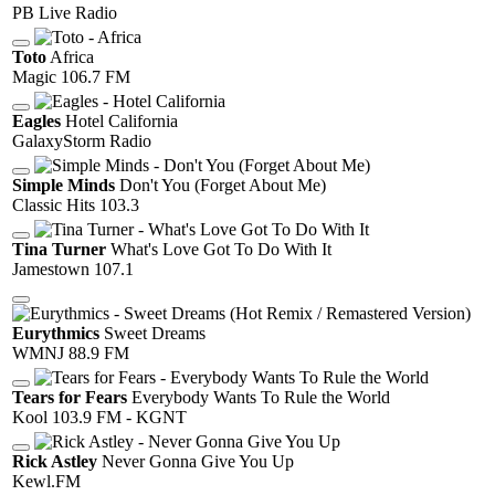
PB Live Radio
Toto
Africa
Magic 106.7 FM
Eagles
Hotel California
GalaxyStorm Radio
Simple Minds
Don't You (Forget About Me)
Classic Hits 103.3
Tina Turner
What's Love Got To Do With It
Jamestown 107.1
Eurythmics
Sweet Dreams
WMNJ 88.9 FM
Tears for Fears
Everybody Wants To Rule the World
Kool 103.9 FM - KGNT
Rick Astley
Never Gonna Give You Up
Kewl.FM