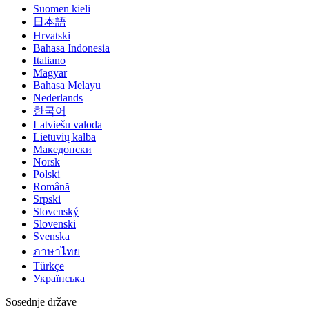
Suomen kieli
日本語
Hrvatski
Bahasa Indonesia
Italiano
Magyar
Bahasa Melayu
Nederlands
한국어
Latviešu valoda
Lietuvių kalba
Македонски
Norsk
Polski
Română
Srpski
Slovenský
Slovenski
Svenska
ภาษาไทย
Türkçe
Українська
Sosednje države