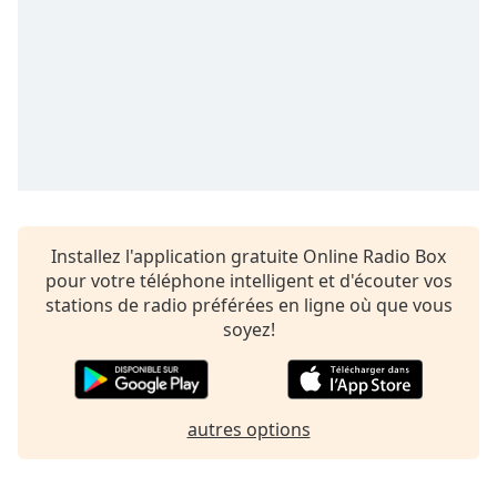
subtitles
settings
dialog
subtitles
off
,
selected
Audio
Track
Picture-
in-
Installez l'application gratuite Online Radio Box
Picture
pour votre téléphone intelligent et d'écouter vos
Fullscreen
stations de radio préférées en ligne où que vous
This
soyez!
is
a
modal
window.
autres options
Beginning
of