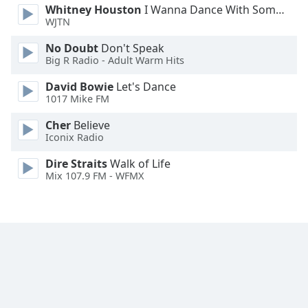
Whitney Houston
I Wanna Dance With Somebody
Family
WJTN
No Doubt
Don't Speak
Reset
Big R Radio - Adult Warm Hits
Done
David Bowie
Let's Dance
Close
Modal
1017 Mike FM
Dialog
End
Cher
Believe
of
Iconix Radio
dialog
Dire Straits
Walk of Life
window.
Mix 107.9 FM - WFMX