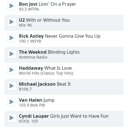
Bon Jovi
Livin' On a Prayer
Opacity
93.5 WTPA
U2
With or Without You
Caption
Mix 96
Area
Rick Astley
Never Gonna Give You Up
Background
100.1 WSYB
Color
The Weeknd
Blinding Lights
Antenna Radio
Opacity
Haddaway
What Is Love
World Hits (Classic Top Hits)
Font
Size
Michael Jackson
Beat It
B106.7
Text
Van Halen
Jump
Edge
103.9 Bob FM
Style
Cyndi Lauper
Girls Just Want to Have Fun
KOOL 105
Font