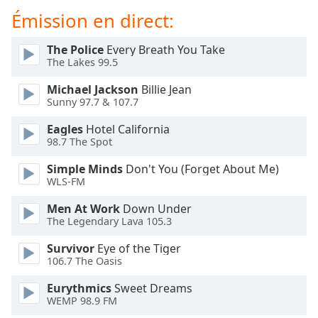
dialog
Émission en direct:
window.
Escape
The Police
Every Breath You Take
will
The Lakes 99.5
cancel
and
Michael Jackson
Billie Jean
close
Sunny 97.7 & 107.7
the
Eagles
Hotel California
window.
98.7 The Spot
Text
Simple Minds
Don't You (Forget About Me)
Color
WLS-FM
Men At Work
Down Under
Opacity
The Legendary Lava 105.3
Survivor
Eye of the Tiger
106.7 The Oasis
Text
Background
Eurythmics
Sweet Dreams
Color
WEMP 98.9 FM