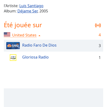
Time
-
l'Artiste:
Luis Santiago
-:-
Album:
Déjame Ser
, 2005
1x
Été jouée sur
Playback
Rate
4
United States
Chapters
Chapters
Radio Faro De Dios
3
Descriptions
Gloriosa Radio
1
descriptions
off
,
selected
Subtitles
subtitles
settings
,
opens