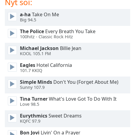
Nyt soi:
dialog
window.
a-ha
Take On Me
Escape
Big 94.5
will
cancel
The Police
Every Breath You Take
and
100hitz - Classic Rock Hitz
close
Michael Jackson
Billie Jean
the
KOOL 105.1 FM
window.
Eagles
Hotel California
Text
101.7 KKIQ
Color
Simple Minds
Don't You (Forget About Me)
Sunny 107.9
Opacity
Tina Turner
What's Love Got To Do With It
Love 98.5
Text
Eurythmics
Sweet Dreams
Background
KQFC 97.9
Color
Bon Jovi
Livin' On a Prayer