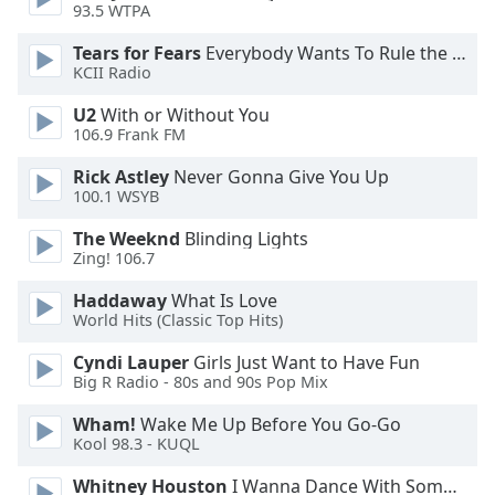
93.5 WTPA
Opacity
Tears for Fears
Everybody Wants To Rule the World
KCII Radio
Caption
U2
With or Without You
Area
106.9 Frank FM
Background
Color
Rick Astley
Never Gonna Give You Up
100.1 WSYB
Opacity
The Weeknd
Blinding Lights
Zing! 106.7
Font
Haddaway
What Is Love
Size
World Hits (Classic Top Hits)
Cyndi Lauper
Girls Just Want to Have Fun
Text
Big R Radio - 80s and 90s Pop Mix
Edge
Wham!
Wake Me Up Before You Go-Go
Style
Kool 98.3 - KUQL
Whitney Houston
I Wanna Dance With Somebody
Font