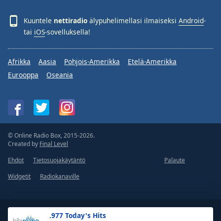
Kuuntele
nettiradio
älypuhelimellasi ilmaiseksi
Android
-
tai
iOS
-sovelluksella!
Afrikka
Aasia
Pohjois-Amerikka
Etelä-Amerikka
Eurooppa
Oseania
© Online Radio Box, 2015-2026.
Created by
Final Level
Ehdot
Tietosuojakäytäntö
Palaute
Widgetit
Radiokanaville
.977 Today's Hits