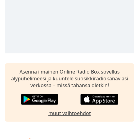
subtitles
settings
dialog
subtitles
off
,
selected
Audio
Track
Picture-
in-
Asenna ilmainen Online Radio Box sovellus
Picture
älypuhelimeesi ja kuuntele suosikkiradiokanaviasi
Fullscreen
verkossa – missä tahansa oletkin!
This
is
a
modal
muut vaihtoehdot
window.
Beginning
of