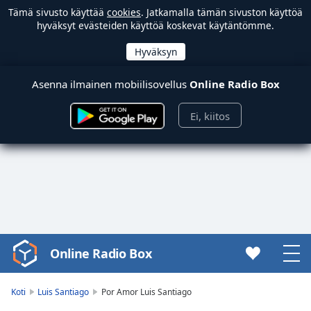
Tämä sivusto käyttää
cookies
. Jatkamalla tämän sivuston käyttöä
hyväksyt evästeiden käyttöä koskevat käytäntömme.
Asenna ilmainen mobiilisovellus
Online Radio Box
Ei, kiitos
Online Radio Box
Video
Player
is
Koti
Luis Santiago
Por Amor Luis Santiago
loading.