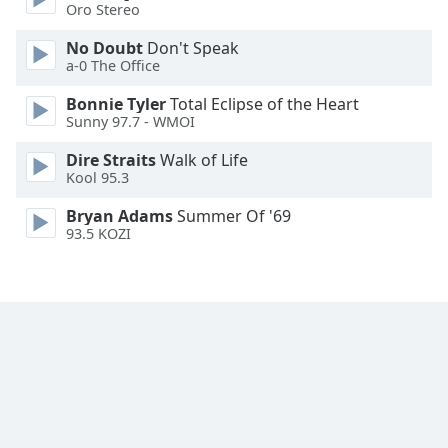
Oro Stereo
Family
No Doubt
Don't Speak
a-0 The Office
Reset
Bonnie Tyler
Total Eclipse of the Heart
Done
Sunny 97.7 - WMOI
Close
Modal
Dialog
Dire Straits
Walk of Life
End
Kool 95.3
of
Bryan Adams
Summer Of '69
dialog
93.5 KOZI
window.