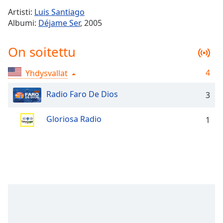
Time
-
Artisti:
Luis Santiago
-:-
Albumi:
Déjame Ser
, 2005
1x
On soitettu
Playback
Rate
4
Yhdysvallat
Chapters
Chapters
Radio Faro De Dios
3
Descriptions
Gloriosa Radio
1
descriptions
off
,
selected
Subtitles
subtitles
settings
,
opens