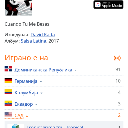
Remaining
Time
-
-:-
Cuando Tu Me Besas
1x
Изведувач:
David Kada
Playback
Албум:
Salsa Latina
, 2017
Rate
Chapters
Играно е на
Chapters
91
Доминиканска Република
Descriptions
10
Германија
descriptions
off
,
4
Колумбија
selected
3
Еквадор
Subtitles
2
САД
subtitles
settings
,
Tropicalisima.fm - Tropical