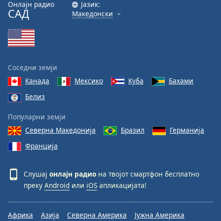
Онлајн радио
Јазик:
САД
Македонски
Соседни земји
Канада
Мексико
Куба
Бахами
Белиз
Популарни земји
Северна Македонија
Бразил
Германија
Франција
Слушај
онлајн радио
на твојот смартфон бесплатно
преку
Android
или
iOS
апликацијата!
Африка
Азија
Северна Америка
Јужна Америка