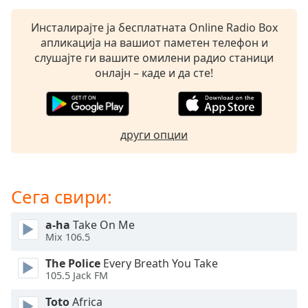
Beginning
of
Инсталирајте ја бесплатната Online Radio Box
dialog
апликација на вашиот паметен телефон и
window.
слушајте ги вашите омилени радио станици
Escape
онлајн – каде и да сте!
will
cancel
and
close
други опции
the
window.
Text
Сега свири:
Color
a-ha
Take On Me
Mix 106.5
Opacity
The Police
Every Breath You Take
105.5 Jack FM
Text
Background
Toto
Africa