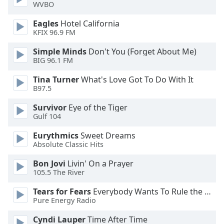
Color
WVBO
Eagles
Hotel California
Opacity
KFIX 96.9 FM
Simple Minds
Don't You (Forget About Me)
Caption
BIG 96.1 FM
Area
Tina Turner
What's Love Got To Do With It
Background
B97.5
Color
Survivor
Eye of the Tiger
Gulf 104
Opacity
Eurythmics
Sweet Dreams
Absolute Classic Hits
Font
Size
Bon Jovi
Livin' On a Prayer
105.5 The River
Text
Tears for Fears
Everybody Wants To Rule the World
Edge
Pure Energy Radio
Style
Cyndi Lauper
Time After Time