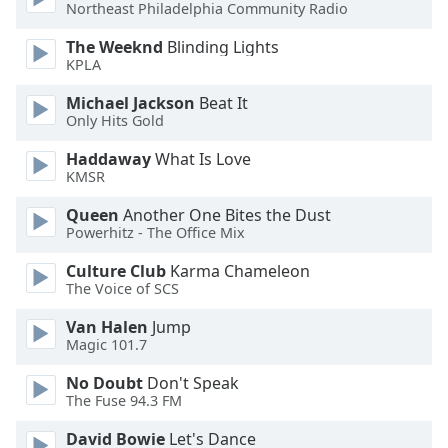
Northeast Philadelphia Community Radio
Font
The Weeknd
Blinding Lights
Family
KPLA
Michael Jackson
Beat It
Reset
Only Hits Gold
Done
Haddaway
What Is Love
Close
KMSR
Modal
Dialog
End
Queen
Another One Bites the Dust
Powerhitz - The Office Mix
of
dialog
Culture Club
Karma Chameleon
window.
The Voice of SCS
Van Halen
Jump
Magic 101.7
No Doubt
Don't Speak
The Fuse 94.3 FM
David Bowie
Let's Dance