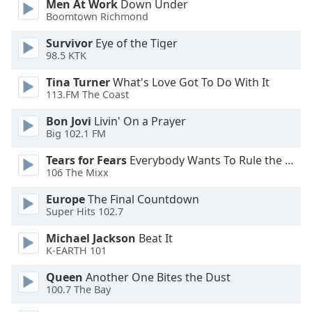
Men At Work
Down Under
Boomtown Richmond
Opacity
Survivor
Eye of the Tiger
98.5 KTK
Caption
Tina Turner
What's Love Got To Do With It
Area
113.FM The Coast
Background
Color
Bon Jovi
Livin' On a Prayer
Big 102.1 FM
Opacity
Tears for Fears
Everybody Wants To Rule the World
106 The Mixx
Font
Europe
The Final Countdown
Size
Super Hits 102.7
Michael Jackson
Beat It
Text
K-EARTH 101
Edge
Queen
Another One Bites the Dust
Style
100.7 The Bay