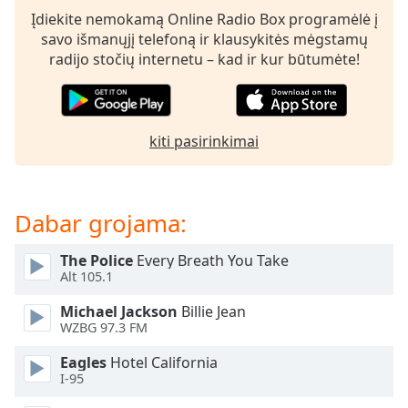
of
Įdiekite nemokamą Online Radio Box programėlė į
dialog
savo išmanųjį telefoną ir klausykitės mėgstamų
window.
radijo stočių internetu – kad ir kur būtumėte!
Escape
will
cancel
and
kiti pasirinkimai
close
the
window.
Dabar grojama:
Text
Color
The Police
Every Breath You Take
Alt 105.1
Opacity
Michael Jackson
Billie Jean
WZBG 97.3 FM
Text
Eagles
Hotel California
Background
I-95
Color