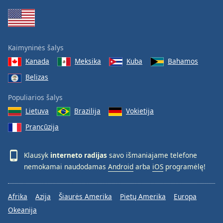
Kaimyninės šalys
Kanada
Meksika
Kuba
Bahamos
Belizas
Populiarios šalys
Lietuva
Brazilija
Vokietija
Prancūzija
Klausyk
interneto radijas
savo išmaniajame telefone
nemokamai naudodamas
Android
arba
iOS
programėlę!
Afrika
Azija
Šiaurės Amerika
Pietų Amerika
Europa
Okeanija