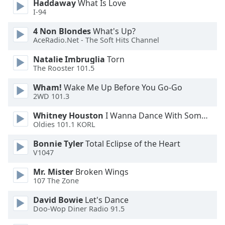
Haddaway
What Is Love
Font
I-94
Family
4 Non Blondes
What's Up?
AceRadio.Net - The Soft Hits Channel
Reset
Natalie Imbruglia
Torn
Done
The Rooster 101.5
Close
Modal
Wham!
Wake Me Up Before You Go-Go
Dialog
2WD 101.3
End
of
Whitney Houston
I Wanna Dance With Somebody
dialog
Oldies 101.1 KORL
window.
Bonnie Tyler
Total Eclipse of the Heart
V1047
Mr. Mister
Broken Wings
107 The Zone
David Bowie
Let's Dance
Doo-Wop Diner Radio 91.5