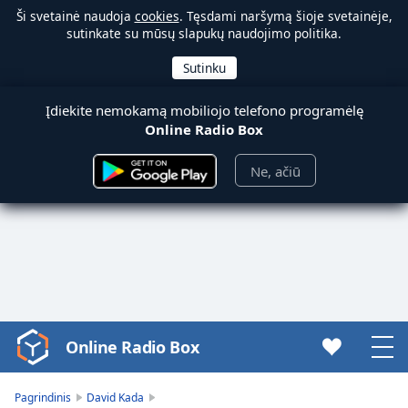
Ši svetainė naudoja
cookies
. Tęsdami naršymą šioje svetainėje,
sutinkate su mūsų slapukų naudojimo politika.
Įdiekite nemokamą mobiliojo telefono programėlę
Online Radio Box
Ne, ačiū
Online Radio Box
Video
Player
is
Pagrindinis
David Kada