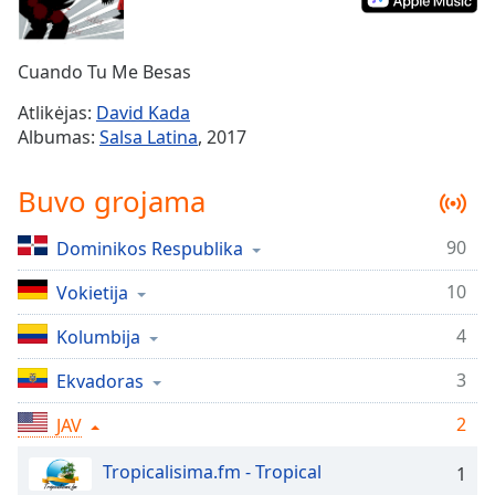
Remaining
Time
-
-:-
Cuando Tu Me Besas
1x
Atlikėjas:
David Kada
Playback
Albumas:
Salsa Latina
, 2017
Rate
Chapters
Buvo grojama
Chapters
90
Dominikos Respublika
Descriptions
10
Vokietija
descriptions
off
,
4
Kolumbija
selected
3
Ekvadoras
Subtitles
2
JAV
subtitles
settings
,
Tropicalisima.fm - Tropical
1
opens