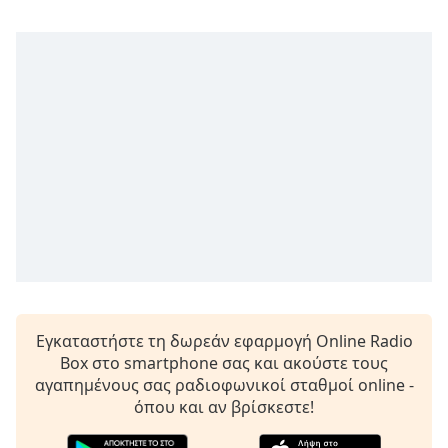
Remaining
Time
-
-:-
1x
Playback
Rate
Chapters
Chapters
Descriptions
descriptions
off
,
Εγκαταστήστε τη δωρεάν εφαρμογή Online Radio
selected
Box στο smartphone σας και ακούστε τους
αγαπημένους σας ραδιοφωνικοί σταθμοί online -
Subtitles
όπου και αν βρίσκεστε!
subtitles
settings
,