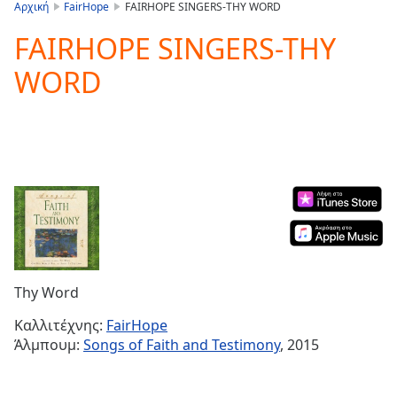
is
Αρχική
FairHope
FAIRHOPE SINGERS-THY WORD
loading.
FAIRHOPE SINGERS-THY
Play
Video
WORD
Play
Skip
Backward
Skip
Forward
Mute
Current
Time
0:00
/
Duration
-:-
Loaded
:
0.00%
Thy Word
Stream
Type
LIVE
Καλλιτέχνης:
FairHope
Άλμπουμ:
Songs of Faith and Testimony
, 2015
Seek to
live,
currently
behind
live
LIVE