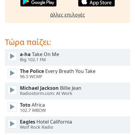
opens
subtitles
άλλες επιλογές
settings
dialog
subtitles
off
,
Τώρα παίζει:
selected
a-ha
Take On Me
Audio
Big 102.1 FM
Track
The Police
Every Breath You Take
Picture-
96.5 WCMF
in-
Picture
Michael Jackson
Billie Jean
Fullscreen
Radiostorm.com: At Work
This
is
Toto
Africa
a
102.7 WBOW
modal
Eagles
Hotel California
window.
Wolf Rock Radio