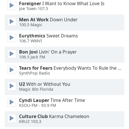
Beginning
Foreigner
I Want to Know What Love Is
of
Joe Town 107.5
dialog
Men At Work
Down Under
window.
100.5 Magic
Escape
will
Eurythmics
Sweet Dreams
cancel
106.7 WMVI
and
close
Bon Jovi
Livin' On a Prayer
106.5 Jack FM
the
window.
Tears for Fears
Everybody Wants To Rule the World
SynthPop Radio
Text
Color
U2
With or Without You
Magic 80s Florida
Cyndi Lauper
Time After Time
Opacity
KSOU-FM - 93.9 FM
Culture Club
Karma Chameleon
Text
KRUZ 103.3
Background