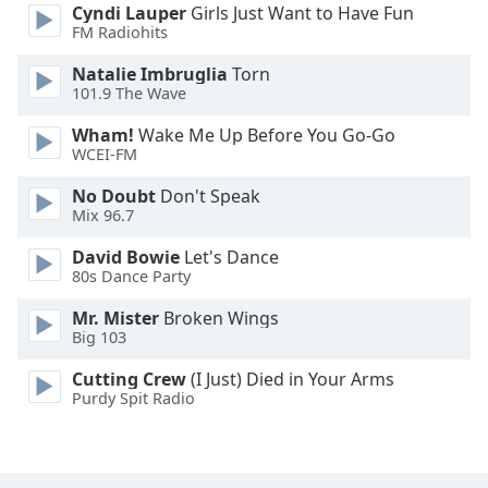
Color
Cyndi Lauper
Girls Just Want to Have Fun
FM Radiohits
Opacity
Natalie Imbruglia
Torn
101.9 The Wave
Caption
Wham!
Wake Me Up Before You Go-Go
Area
WCEI-FM
Background
No Doubt
Don't Speak
Color
Mix 96.7
David Bowie
Let's Dance
Opacity
80s Dance Party
Mr. Mister
Broken Wings
Font
Big 103
Size
Cutting Crew
(I Just) Died in Your Arms
Purdy Spit Radio
Text
Edge
Style