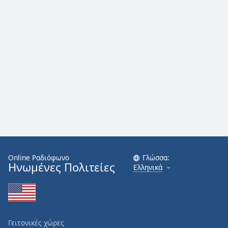
Font
Family
Reset
Done
Close
Modal
Dialog
End
of
dialog
window.
Online Ραδιόφωνο
Γλώσσα:
Ηνωμένες Πολιτείες
Ελληνικά
Γειτονικές χώρες