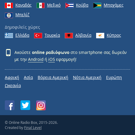
Καναδάς
Μεξικό
Κούβα
Μπαχάμες
Μπελίζ
Δημοφιλείς χώρες
Ελλάδα
Τουρκία
Αλβανία
Κύπρος
Ακούστε
online ραδιόφωνο
στο smartphone σας δωρεάν
με την
Android
ή
iOS
εφαρμογή!
Αφρική
Ασία
Βόρεια Αμερική
Νότια Αμερική
Ευρώπη
Ωκεανία
© Online Radio Box, 2015-2026.
Created by
Final Level