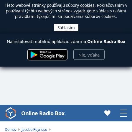
Tieto webové stránky používajú súbory
cookies
. Pokračovaním v
používaní týchto webových stránok vyjadrujete súhlas s našimi
pravidlami týkajúcimi sa používania súborov cookies.
Nainštalovať mobilnú aplikáciu zdarma
Online Radio Box
Nie, vďaka
Online Radio Box
Video
Player
is
Domov
Jacobo Reynoso