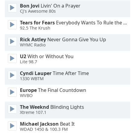
Font
Bon Jovi
Livin' On a Prayer
CJ's Awesome 80s
Family
Tears for Fears
Everybody Wants To Rule the World
92.5 The Krush
Reset
Done
Rick Astley
Never Gonna Give You Up
Close
WYMC Radio
Modal
Dialog
U2
With or Without You
End
Lite 98.7
of
dialog
Cyndi Lauper
Time After Time
1330 WBTM
window.
Europe
The Final Countdown
WVBO
The Weeknd
Blinding Lights
Xtreme 107.1
Michael Jackson
Beat It
WDAD 1450 & 100.3 FM