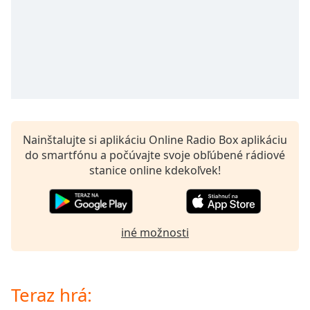
of
dialog
window.
Escape
will
cancel
and
close
the
Nainštalujte si aplikáciu Online Radio Box aplikáciu
window.
do smartfónu a počúvajte svoje obľúbené rádiové
stanice online kdekoľvek!
Text
Color
Opacity
iné možnosti
Text
Background
Teraz hrá:
Color