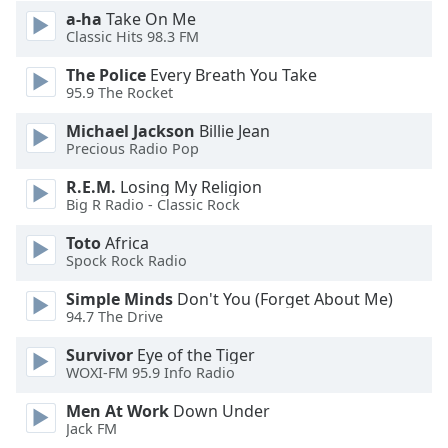
a-ha
Take On Me
Classic Hits 98.3 FM
Opacity
The Police
Every Breath You Take
95.9 The Rocket
Caption
Area
Michael Jackson
Billie Jean
Background
Precious Radio Pop
Color
R.E.M.
Losing My Religion
Big R Radio - Classic Rock
Opacity
Toto
Africa
Spock Rock Radio
Font
Simple Minds
Don't You (Forget About Me)
Size
94.7 The Drive
Survivor
Eye of the Tiger
Text
WOXI-FM 95.9 Info Radio
Edge
Style
Men At Work
Down Under
Jack FM