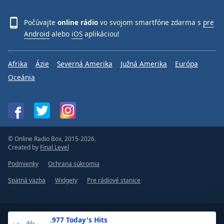
Počúvajte
online rádio
vo svojom smartfóne zdarma s
pre
Android
alebo
iOS
aplikáciou!
Afrika
Ázie
Severná Amerika
Južná Amerika
Európa
Oceánia
© Online Radio Box, 2015-2026.
Created by
Final Level
Podmienky
Ochrana súkromia
Spätná väzba
Widgety
Pre rádiové stanice
.977 Today's Hits