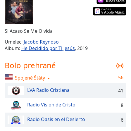
Remaining
Time
-
-:-
1x
Si Acaso Se Me Olvida
Playback
Rate
Umelec:
Jacobo Reynoso
Album:
He Decidido por Ti Jesús
, 2019
Chapters
Chapters
Bolo prehrané
Descriptions
56
Spojené Štáty
descriptions
off
,
LVA Radio Cristiana
41
selected
Radio Vision de Cristo
8
Subtitles
subtitles
Radio Oasis en el Desierto
6
settings
,