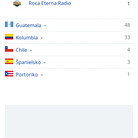
opens
Roca Eterna Radio
1
subtitles
settings
dialog
48
Guatemala
subtitles
off
,
33
Kolumbia
selected
4
Chile
Audio
Track
3
Španielsko
Picture-
1
Portoriko
in-
Picture
Fullscreen
This
is
a
modal
window.
Beginning