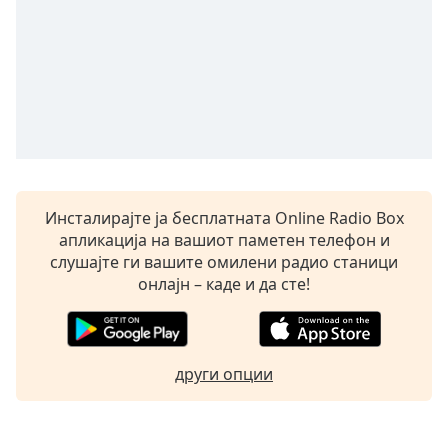
Beginning
of
dialog
window.
Escape
will
cancel
and
close
the
Инсталирајте ја бесплатната Online Radio Box
window.
апликација на вашиот паметен телефон и
слушајте ги вашите омилени радио станици
Text
онлајн – каде и да сте!
Color
Opacity
други опции
Text
Background