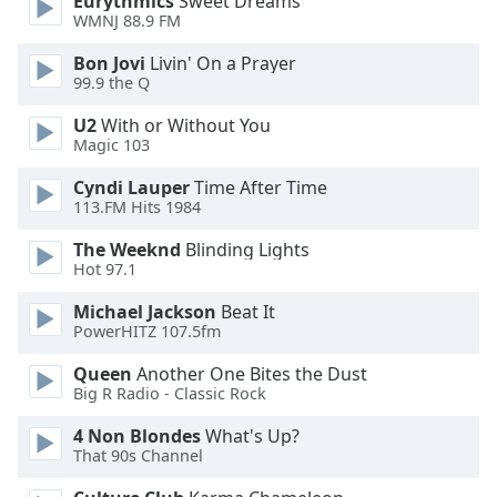
Eurythmics
Sweet Dreams
WMNJ 88.9 FM
Font
Family
Bon Jovi
Livin' On a Prayer
99.9 the Q
U2
With or Without You
Reset
Magic 103
Done
Close
Cyndi Lauper
Time After Time
Modal
113.FM Hits 1984
Dialog
End
The Weeknd
Blinding Lights
of
Hot 97.1
dialog
window.
Michael Jackson
Beat It
PowerHITZ 107.5fm
Queen
Another One Bites the Dust
Big R Radio - Classic Rock
4 Non Blondes
What's Up?
That 90s Channel