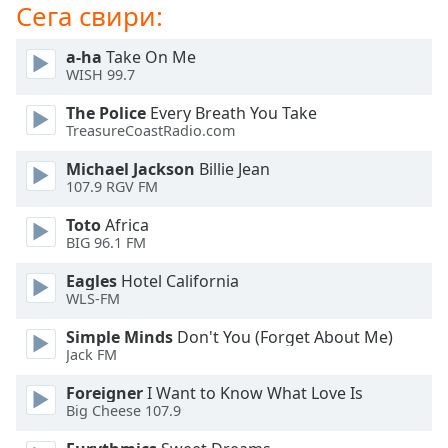
Color
Сега свири:
a-ha
Take On Me
Opacity
WISH 99.7
The Police
Every Breath You Take
Caption
TreasureCoastRadio.com
Area
Background
Michael Jackson
Billie Jean
Color
107.9 RGV FM
Toto
Africa
Opacity
BIG 96.1 FM
Eagles
Hotel California
Font
WLS-FM
Size
Simple Minds
Don't You (Forget About Me)
Jack FM
Text
Foreigner
I Want to Know What Love Is
Edge
Big Cheese 107.9
Style