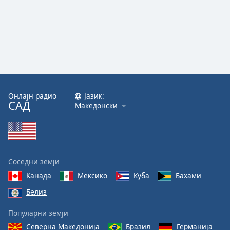
Онлајн радио
Јазик:
САД
Македонски
Соседни земји
Канада
Мексико
Куба
Бахами
Белиз
Популарни земји
Северна Македонија
Бразил
Германија