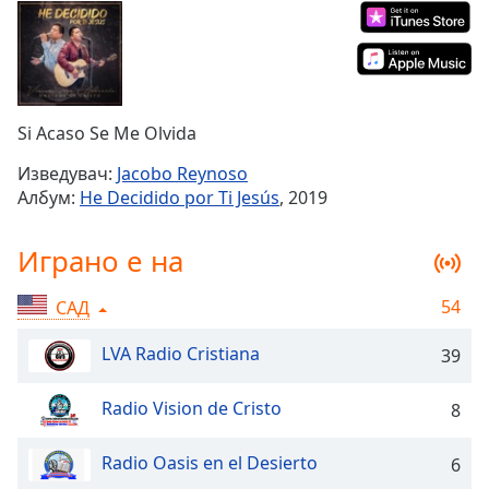
Remaining
Time
-
-:-
1x
Si Acaso Se Me Olvida
Playback
Rate
Изведувач:
Jacobo Reynoso
Албум:
He Decidido por Ti Jesús
, 2019
Chapters
Chapters
Играно е на
Descriptions
54
САД
descriptions
off
,
LVA Radio Cristiana
39
selected
Radio Vision de Cristo
8
Subtitles
subtitles
Radio Oasis en el Desierto
6
settings
,