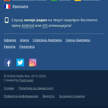
Франција
Слушај
онлајн радио
на твојот смартфон бесплатно
преку
Android
или
iOS
апликацијата!
Африка
Азија
Северна Америка
Јужна Америка
Европа
Океанија
© Online Radio Box, 2015-2026.
Created by
Final Level
Услови
Политика за приватност
Повратна информација
Видгети
За радио станици