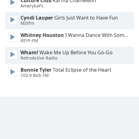
Culture Club
Karma Chameleon
AmerykaPL
Cyndi Lauper
Girls Just Want to Have Fun
MIXfm
Whitney Houston
I Wanna Dance With Somebody
KEYF-FM
Wham!
Wake Me Up Before You Go-Go
RetroActive Radio
Bonnie Tyler
Total Eclipse of the Heart
103.9 Bob FM