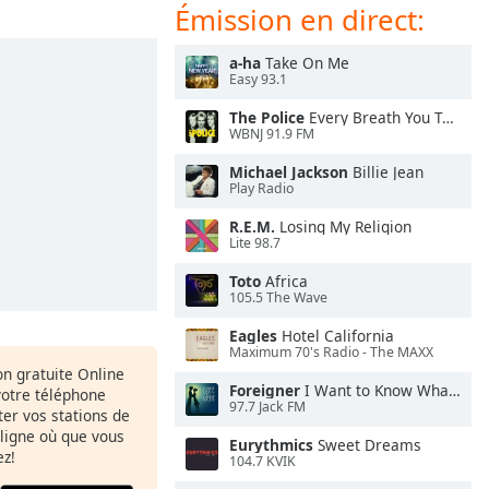
Émission en direct:
a-ha
Take On Me
Easy 93.1
The Police
Every Breath You Take
WBNJ 91.9 FM
Michael Jackson
Billie Jean
Play Radio
R.E.M.
Losing My Religion
Lite 98.7
Toto
Africa
105.5 The Wave
Eagles
Hotel California
Maximum 70's Radio - The MAXX
ion gratuite Online
Foreigner
I Want to Know What Love Is
votre téléphone
97.7 Jack FM
uter vos stations de
 ligne où que vous
Eurythmics
Sweet Dreams
ez!
104.7 KVIK