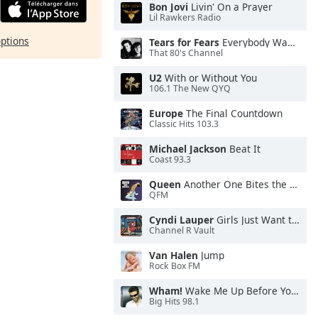
Bon Jovi
Livin' On a Prayer
Lil Rawkers Radio
options
Tears for Fears
Everybody Wants To Rule the World
That 80's Channel
U2
With or Without You
106.1 The New QYQ
Europe
The Final Countdown
Classic Hits 103.3
Michael Jackson
Beat It
Coast 93.3
Queen
Another One Bites the Dust
QFM
Cyndi Lauper
Girls Just Want to Have Fun
Channel R Vault
Van Halen
Jump
Rock Box FM
Wham!
Wake Me Up Before You Go-Go
Big Hits 98.1