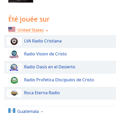
Chapters
Chapters
Été jouée sur
Descriptions
United States
descriptions
off
,
LVA Radio Cristiana
selected
Subtitles
Radio Vision de Cristo
subtitles
Radio Oasis en el Desierto
settings
,
opens
subtitles
Radio Profetica Discipulos de Cristo
settings
dialog
Roca Eterna Radio
subtitles
off
,
selected
Guatemala