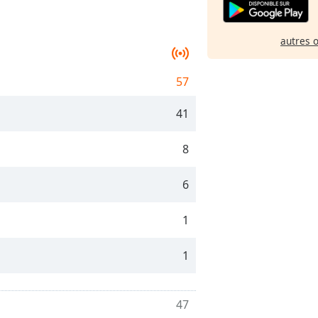
autres 
57
41
8
6
1
1
47