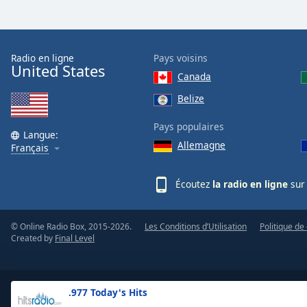
the
window.
Radio en ligne
Pays voisins
Text
United States
Color
Canada
Belize
Opacity
Pays populaires
Langue:
Allemagne
Français
Text
Background
Écoutez
la radio en ligne
sur 
Color
Opacity
© Online Radio Box, 2015-2026.
Les Conditions d’Utilisation
Politique de 
Created by
Final Level
Caption
Area
.977 Today's Hits
Background