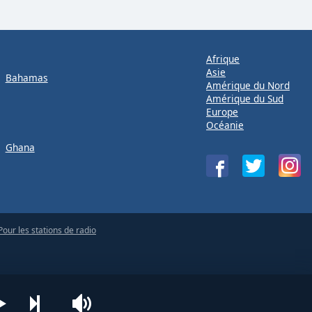
Afrique
Asie
Bahamas
Amérique du Nord
Amérique du Sud
Europe
Océanie
Ghana
Pour les stations de radio