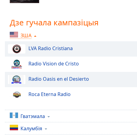
Chapters
Chapters
Дзе гучала кампазіцыя
Descriptions
ЗША
descriptions
off
,
LVA Radio Cristiana
selected
Subtitles
Radio Vision de Cristo
subtitles
Radio Oasis en el Desierto
settings
,
opens
subtitles
Roca Eterna Radio
settings
dialog
subtitles
Гватэмала
off
,
selected
Калумбія