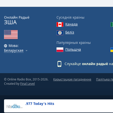
the
window.
Онлайн Радыё
Суседнія краіны
ЗША
Text
Канада
Color
Беліз
Opacity
Папулярныя краіны
Мова:
Польшча
Беларуская
Text
Background
Слухайце
онлайн радыё
на
Color
© Online Radio Box, 2015-2026.
Карыстацкае пагадненне
Палітыка п
Opacity
Created by
Final Level
Caption
Area
.977 Today's Hits
Background