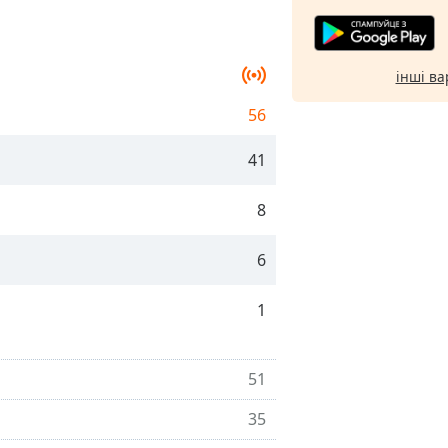
інші ва
56
41
8
6
1
51
35