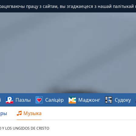
Працягваючы працу з сайтам, вы згаджаецеся з нашай палітыкай 
і
Пазлы
Саліцёр
Маджонг
Судоку
нры
Музыка
O Y LOS UNGIDOS DE CRISTO