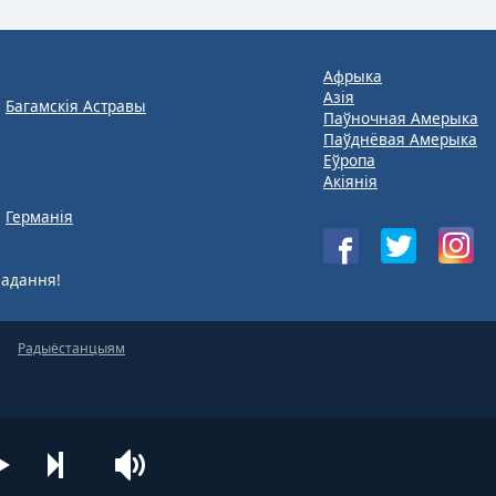
Афрыка
Азія
Багамскія Астравы
Паўночная Амерыка
Паўднёвая Амерыка
Еўропа
Акіянія
Германія
адання!
Радыёстанцыям