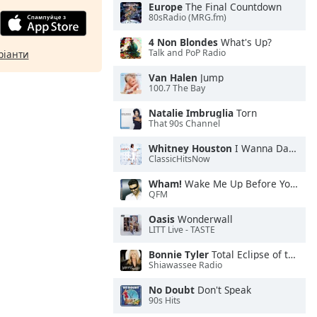
Europe
The Final Countdown
80sRadio (MRG.fm)
4 Non Blondes
What's Up?
Talk and PoP Radio
ріанти
Van Halen
Jump
100.7 The Bay
Natalie Imbruglia
Torn
That 90s Channel
Whitney Houston
I Wanna Dance With Somebody
ClassicHitsNow
Wham!
Wake Me Up Before You Go-Go
QFM
Oasis
Wonderwall
LITT Live - TASTE
Bonnie Tyler
Total Eclipse of the Heart
Shiawassee Radio
No Doubt
Don't Speak
90s Hits