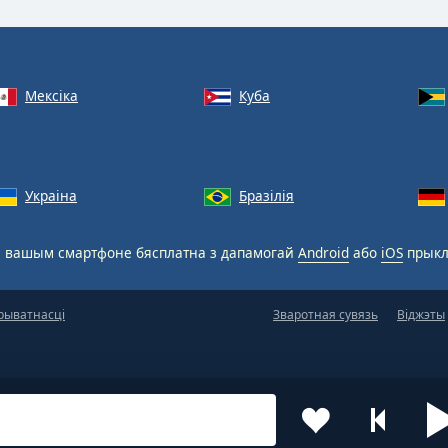
Мексіка
Куба
Украіна
Бразілія
 вашым смартфоне бясплатна з дапамогай
Android
або
iOS
прыкл
рыватнасці
Зваротная сувязь
Віджэты