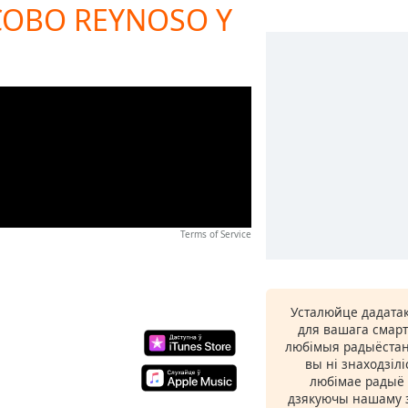
ACOBO REYNOSO Y
Terms of Service
Усталюйце дадатак
для вашага смарт
любімыя радыёстан
вы ні знаходзіл
любімае радыё ў
дзякуючы нашаму з