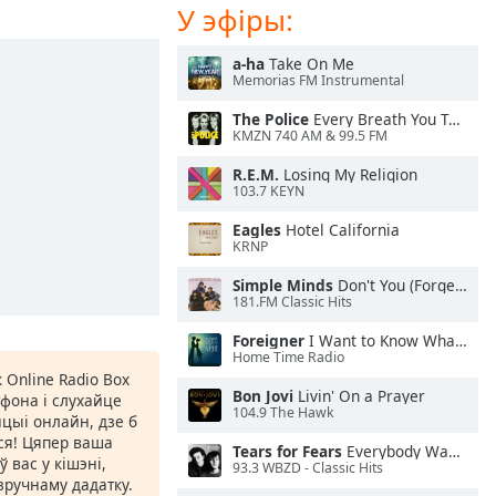
У эфіры:
a-ha
Take On Me
Memorias FM Instrumental
The Police
Every Breath You Take
KMZN 740 AM & 99.5 FM
R.E.M.
Losing My Religion
103.7 KEYN
Eagles
Hotel California
KRNP
Simple Minds
Don't You (Forget About Me)
181.FM Classic Hits
Foreigner
I Want to Know What Love Is
Home Time Radio
 Online Radio Box
Bon Jovi
Livin' On a Prayer
фона і слухайце
104.9 The Hawk
цыі онлайн, дзе б
іся! Цяпер ваша
Tears for Fears
Everybody Wants To Rule the World
 вас у кішэні,
93.3 WBZD - Classic Hits
ручнаму дадатку.