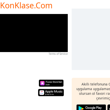
de KonKlase.Com
Terms of Service
Akıllı telefonuna
uygulama uygulaması
olursan ol favori r
çevrimiç