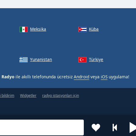
Meksika
Küba
Yunanistan
Türkiye
i Radyo
ile akıllı telefonunda ücretsiz
Android
veya
iOS
uygulama!
 bildirim
Widgetler
radyo istasyonları için