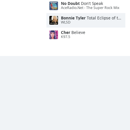
No Doubt
Don't Speak
AceRadio.Net - The Super Rock Mix
Bonnie Tyler
Total Eclipse of the Heart
WLSD
Cher
Believe
K97.5