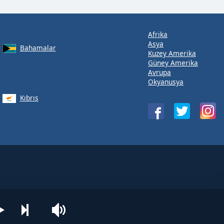
Afrika
Asya
Bahamalar
Kuzey Amerika
Güney Amerika
Avrupa
Okyanusya
Kıbrıs