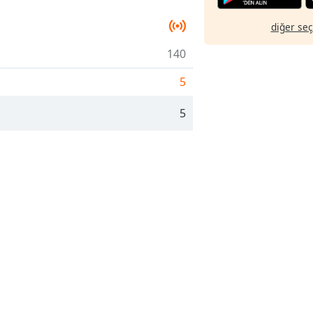
diğer se
140
5
5