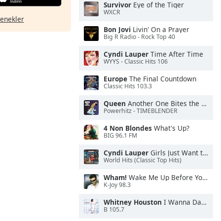
Survivor
Eye of the Tiger
WXCR
çenekler
Bon Jovi
Livin' On a Prayer
Big R Radio - Rock Top 40
Cyndi Lauper
Time After Time
WYYS - Classic Hits 106
Europe
The Final Countdown
Classic Hits 103.3
Queen
Another One Bites the Dust
Powerhitz - TIMEBLENDER
4 Non Blondes
What's Up?
BIG 96.1 FM
Cyndi Lauper
Girls Just Want to Have Fun
World Hits (Classic Top Hits)
Wham!
Wake Me Up Before You Go-Go
K-Joy 98.3
Whitney Houston
I Wanna Dance With Somebody
B 105.7