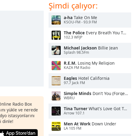
Şimdi çalıyor:
a-ha
Take On Me
KSOU-FM - 93.9 FM
The Police
Every Breath You Take
102.3 WFJP
Michael Jackson
Billie Jean
Splash 98.5Fm
R.E.M.
Losing My Religion
KAZA FM Radio
Eagles
Hotel California
97.7 Jack FM
Simple Minds
Don't You (Forget About Me)
WBRU
 Online Radio Box
Tina Turner
What's Love Got To Do With It
nı yükle ve nerede
Arrow 107.1
adyo istasyonlarını
i dinle!
Men At Work
Down Under
LA 105 FM