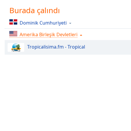
Chapters
Burada çalındı
Chapters
Dominik Cumhuriyeti
Descriptions
Amerika Birleşik Devletleri
descriptions
off
,
Tropicalisima.fm - Tropical
selected
Subtitles
subtitles
settings
,
opens
subtitles
settings
dialog
subtitles
off
,
selected