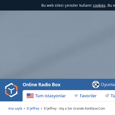
Bu web sitesi çerezler kullanır
cookies
. Bu 
Video
Player
is
loading.
Play
Video
Online Radio Box
Oyunla
Play
Skip
Tüm istasyonlar
Favoriler
Tü
Backward
Skip
Forward
Ana sayfa
El Jeffrey
El Jeffrey - Voy a Ser Grande KonKlase.Com
Mute