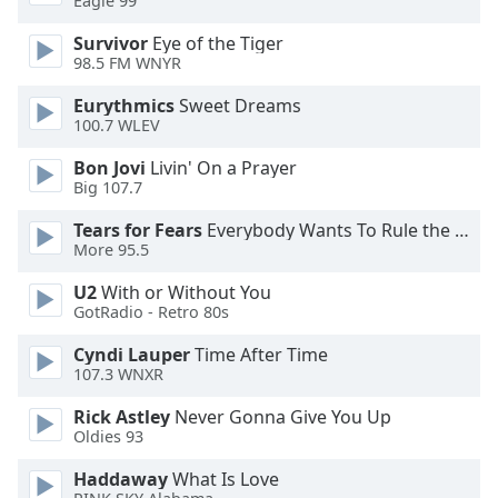
Eagle 99
Survivor
Eye of the Tiger
Opacity
98.5 FM WNYR
Eurythmics
Sweet Dreams
Caption
100.7 WLEV
Area
Background
Bon Jovi
Livin' On a Prayer
Color
Big 107.7
Tears for Fears
Everybody Wants To Rule the World
Opacity
More 95.5
U2
With or Without You
GotRadio - Retro 80s
Font
Size
Cyndi Lauper
Time After Time
107.3 WNXR
Text
Rick Astley
Never Gonna Give You Up
Edge
Oldies 93
Style
Haddaway
What Is Love