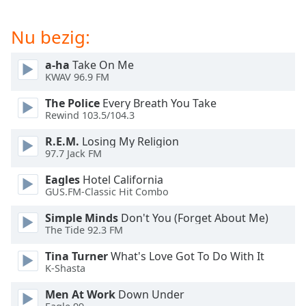
of
dialog
Nu bezig:
window.
Escape
a-ha
Take On Me
will
KWAV 96.9 FM
cancel
and
The Police
Every Breath You Take
close
Rewind 103.5/104.3
the
window.
R.E.M.
Losing My Religion
97.7 Jack FM
Text
Eagles
Hotel California
Color
GUS.FM-Classic Hit Combo
Simple Minds
Don't You (Forget About Me)
Opacity
The Tide 92.3 FM
Tina Turner
What's Love Got To Do With It
Text
K-Shasta
Background
Men At Work
Down Under
Color