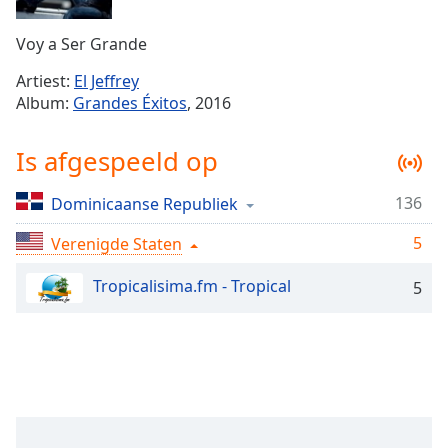
Remaining
Time
-
Voy a Ser Grande
-:-
Artiest:
El Jeffrey
1x
Album:
Grandes Éxitos
, 2016
Playback
Rate
Is afgespeeld op
Chapters
136
Dominicaanse Republiek
Chapters
5
Verenigde Staten
Descriptions
descriptions
Tropicalisima.fm - Tropical
5
off
,
selected
Subtitles
subtitles
settings
,