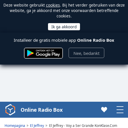
Deze website gebruikt
cookies
. Bij het verder gebruiken van deze
website, ga je akkoord met onze voorwaarden betreffende
cookies.
Installeer de gratis mobiele app
Online Radio Box
Nee, bedankt
Online Radio Box
Video
Player
is
Homepagina
El Jeffrey
El Jeffrey - Voy a Ser Grande KonKlase.Com