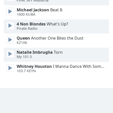
PINK SKY Alabama
Font
Michael Jackson
Beat It
Family
1600 KUBA
4 Non Blondes
What's Up?
Reset
Pirate Radio
Done
Close
Queen
Another One Bites the Dust
Modal
KZ106
Dialog
End
Natalie Imbruglia
Torn
of
My 101.5
dialog
window.
Whitney Houston
I Wanna Dance With Somebody
103.7 KEYN