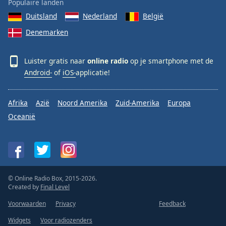
Populaire landen
Duitsland
Nederland
België
Denemarken
Luister gratis naar
online radio
op je smartphone met de
Android-
of
iOS-
applicatie!
Afrika
Azië
Noord Amerika
Zuid-Amerika
Europa
Oceanië
© Online Radio Box, 2015-2026.
Created by
Final Level
Voorwaarden
Privacy
Feedback
Widgets
Voor radiozenders