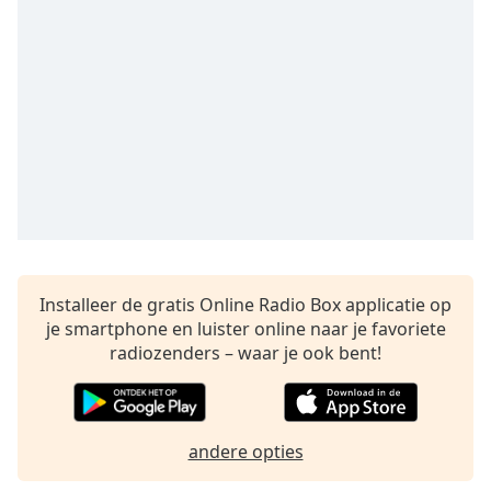
opens
subtitles
settings
dialog
subtitles
off
,
selected
Audio
Track
Picture-
in-
Picture
Installeer de gratis Online Radio Box applicatie op
Fullscreen
This
je smartphone en luister online naar je favoriete
is
radiozenders – waar je ook bent!
a
modal
window.
andere opties
Beginning