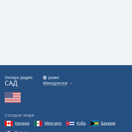
Онлајн радио
Јазик:
САД
Македонски
Соседни земји
Канада
Мексико
Куба
Бахами