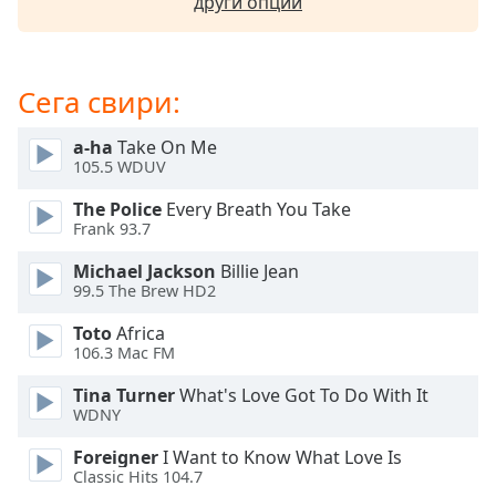
Beginning
други опции
of
dialog
window.
Сега свири:
Escape
will
a-ha
Take On Me
cancel
105.5 WDUV
and
close
The Police
Every Breath You Take
the
Frank 93.7
window.
Michael Jackson
Billie Jean
99.5 The Brew HD2
Text
Color
Toto
Africa
106.3 Mac FM
Opacity
Tina Turner
What's Love Got To Do With It
WDNY
Text
Foreigner
I Want to Know What Love Is
Background
Classic Hits 104.7