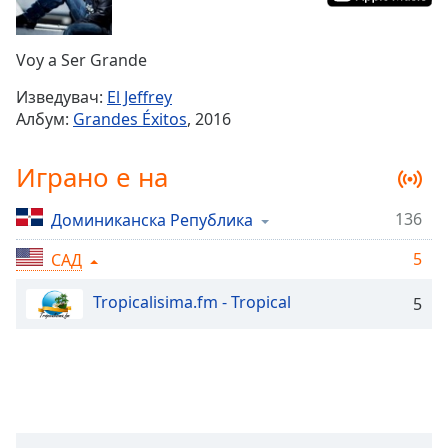
Remaining
Time
-
Voy a Ser Grande
-:-
Изведувач:
El Jeffrey
1x
Албум:
Grandes Éxitos
, 2016
Playback
Rate
Играно е на
Chapters
136
Доминиканска Република
Chapters
5
САД
Descriptions
descriptions
Tropicalisima.fm - Tropical
5
off
,
selected
Subtitles
subtitles
settings
,