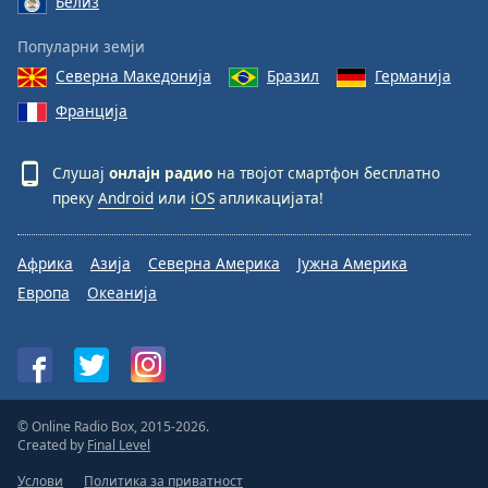
Белиз
Популарни земји
Северна Македонија
Бразил
Германија
Франција
Слушај
онлајн радио
на твојот смартфон бесплатно
преку
Android
или
iOS
апликацијата!
Африка
Азија
Северна Америка
Јужна Америка
Европа
Океанија
© Online Radio Box, 2015-2026.
Created by
Final Level
Услови
Политика за приватност