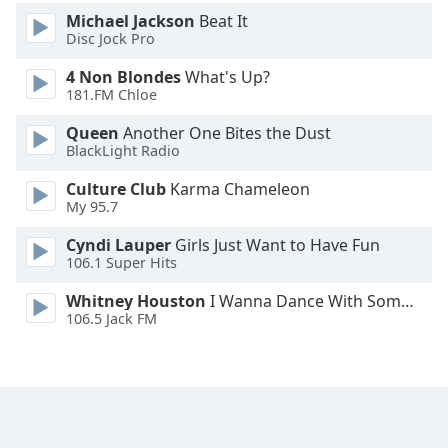
Michael Jackson
Beat It
Font
Disc Jock Pro
Family
4 Non Blondes
What's Up?
181.FM Chloe
Reset
Queen
Another One Bites the Dust
Done
BlackLight Radio
Close
Modal
Culture Club
Karma Chameleon
Dialog
My 95.7
End
of
Cyndi Lauper
Girls Just Want to Have Fun
dialog
106.1 Super Hits
window.
Whitney Houston
I Wanna Dance With Somebody
106.5 Jack FM