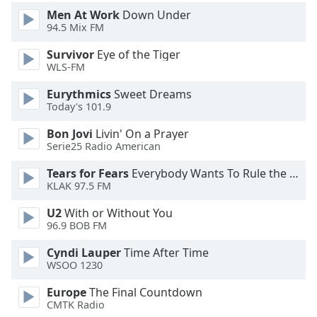
Color
Men At Work
Down Under
94.5 Mix FM
Opacity
Survivor
Eye of the Tiger
WLS-FM
Caption
Eurythmics
Sweet Dreams
Area
Today's 101.9
Background
Color
Bon Jovi
Livin' On a Prayer
Serie25 Radio American
Opacity
Tears for Fears
Everybody Wants To Rule the World
KLAK 97.5 FM
Font
U2
With or Without You
96.9 BOB FM
Size
Cyndi Lauper
Time After Time
WSOO 1230
Text
Edge
Europe
The Final Countdown
Style
CMTK Radio