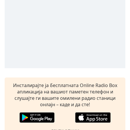
opens
subtitles
settings
dialog
subtitles
off
,
selected
Audio
Track
Picture-
in-
Picture
Инсталирајте ја бесплатната Online Radio Box
Fullscreen
This
апликација на вашиот паметен телефон и
is
слушајте ги вашите омилени радио станици
a
онлајн – каде и да сте!
modal
window.