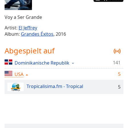
Remaining
Time
-
Voy a Ser Grande
-:-
Artist:
El Jeffrey
1x
Album:
Grandes Éxitos
, 2016
Playback
Rate
Abgespielt auf
Chapters
141
Dominikanische Republik
Chapters
5
USA
Descriptions
descriptions
Tropicalisima.fm - Tropical
5
off
,
selected
Subtitles
subtitles
settings
,