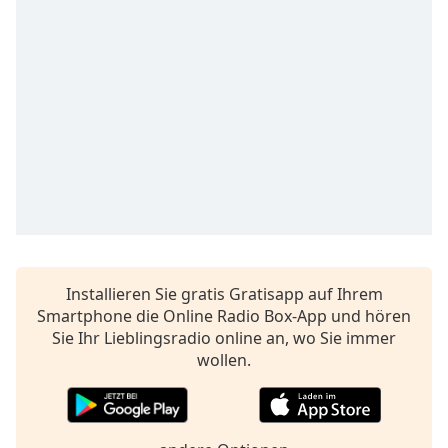
opens
subtitles
settings
dialog
subtitles
off
,
selected
Audio
Track
Picture-
in-
Picture
Installieren Sie gratis Gratisapp auf Ihrem
Fullscreen
This
Smartphone die Online Radio Box-App und hören
is
Sie Ihr Lieblingsradio online an, wo Sie immer
a
wollen.
modal
window.