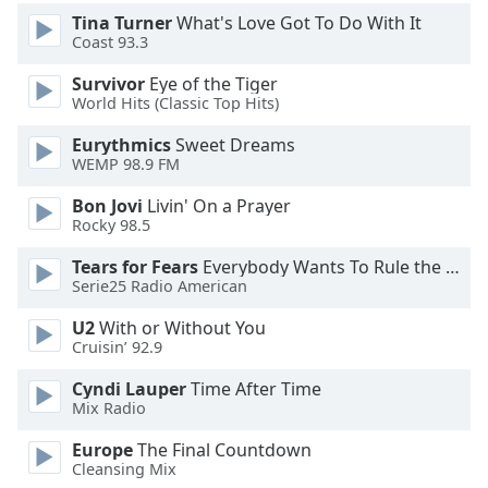
Color
Tina Turner
What's Love Got To Do With It
Coast 93.3
Opacity
Survivor
Eye of the Tiger
World Hits (Classic Top Hits)
Caption
Eurythmics
Sweet Dreams
Area
WEMP 98.9 FM
Background
Color
Bon Jovi
Livin' On a Prayer
Rocky 98.5
Opacity
Tears for Fears
Everybody Wants To Rule the World
Serie25 Radio American
Font
U2
With or Without You
Cruisin’ 92.9
Size
Cyndi Lauper
Time After Time
Mix Radio
Text
Edge
Europe
The Final Countdown
Style
Cleansing Mix