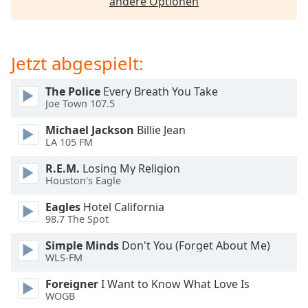
Beginning
andere Optionen
of
dialog
window.
Jetzt abgespielt:
Escape
will
The Police
Every Breath You Take
cancel
Joe Town 107.5
and
close
Michael Jackson
Billie Jean
the
LA 105 FM
window.
R.E.M.
Losing My Religion
Houston's Eagle
Text
Color
Eagles
Hotel California
98.7 The Spot
Opacity
Simple Minds
Don't You (Forget About Me)
WLS-FM
Text
Foreigner
I Want to Know What Love Is
Background
WOGB