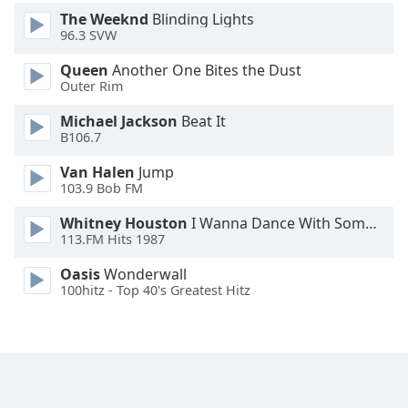
The Weeknd
Blinding Lights
Font
96.3 SVW
Family
Queen
Another One Bites the Dust
Outer Rim
Reset
Michael Jackson
Beat It
Done
B106.7
Close
Modal
Van Halen
Jump
Dialog
103.9 Bob FM
End
of
Whitney Houston
I Wanna Dance With Somebody
dialog
113.FM Hits 1987
window.
Oasis
Wonderwall
100hitz - Top 40's Greatest Hitz