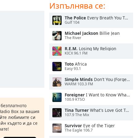
Изпълнява се:
The Police
Every Breath You Take
Gulf 104
Michael Jackson
Billie Jean
The River
R.E.M.
Losing My Religion
KICX 96.1 FM
Toto
Africa
Easy 93.1
Simple Minds
Don't You (Forget About Me)
WARM 103.3 FM
Foreigner
I Want to Know What Love Is
100.9 KTSO
 безплатното
Tina Turner
What's Love Got To Do With It
Radio Box за вашия
107.9 The Mix
йте любимите си
йн където и да се
Survivor
Eye of the Tiger
ате!
The Eagle 106.7