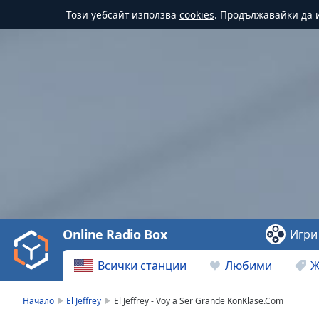
Този уебсайт използва
cookies
. Продължавайки да и
Video
Player
is
loading.
Play
Video
Online Radio Box
Игри
Play
Skip
Всички станции
Любими
Ж
Backward
Skip
Forward
Начало
El Jeffrey
El Jeffrey - Voy a Ser Grande KonKlase.Com
Mute