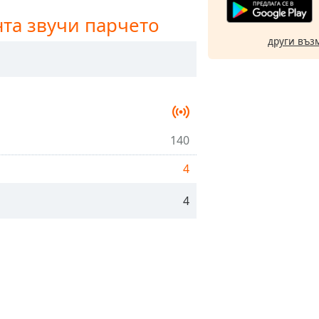
нта звучи парчето
други въз
140
4
4