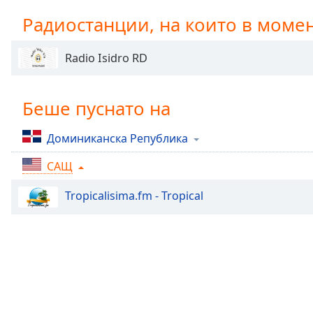
Chapters
Радиостанции, на които в моме
Chapters
Radio Isidro RD
Descriptions
descriptions
off
,
Беше пуснато на
selected
Доминиканска Република
Subtitles
САЩ
subtitles
settings
,
Tropicalisima.fm - Tropical
opens
subtitles
settings
dialog
subtitles
off
,
selected