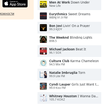
Men At Work
Down Under
New Life
можности
Eurythmics
Sweet Dreams
WBNJ 91.9 FM
Bon Jovi
Livin' On a Prayer
99.3 KJOY
The Weeknd
Blinding Lights
B98.5
Michael Jackson
Beat It
96.1 SOX
Culture Club
Karma Chameleon
94.5 Mix FM
Natalie Imbruglia
Torn
99.9 Lite FM
Cyndi Lauper
Girls Just Want to Have Fun
99.9 Kiss FM
Whitney Houston
I Wanna Dance With Somebody
105.7 KOKZ