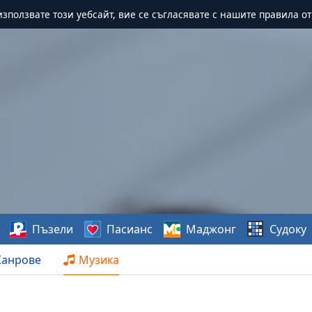
зползвате този уебсайт, вие се съгласявате с нашите правила о
Пъзели
Пасианс
Маджонг
Судоку
анрове
Музика