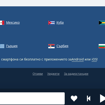
Мексико
Куба
Гърция
Сърбия
 смартфона си безплатно с приложението за
Android
или
iOS
!
Отзиви
Уиджети
За радиостанции