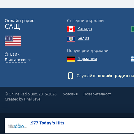
the
window.
Онлайн радио
Съседни държави
САЩ
Text
Канада
Color
Белиз
Opacity
Популярни държави
Език:
Германия
Български
Text
Background
Слушайте
онлайн радио
на
Color
© Online Radio Box, 2015-2026.
Условия
Поверителност
Opacity
Created by
Final Level
Caption
Area
.977 Today's Hits
Background