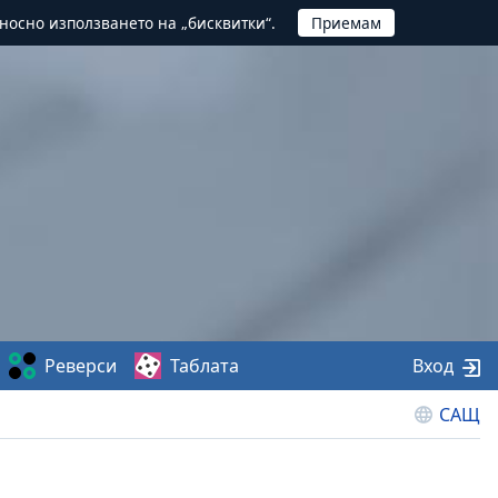
тносно използването на „бисквитки“.
Реверси
Таблата
Вход
САЩ