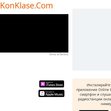
de KonKlase.Com
Terms of Service
Инсталирайте
приложение Online 
смартфон и слуша
радиостанции онла
намир