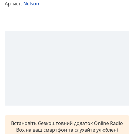
Remaining
Артист:
Nelson
Time
-
-:-
1x
Playback
Rate
Chapters
Chapters
Descriptions
descriptions
off
,
selected
Subtitles
subtitles
Встановіть безкоштовний додаток Online Radio
settings
,
Box на ваш смартфон та слухайте улюблені
opens