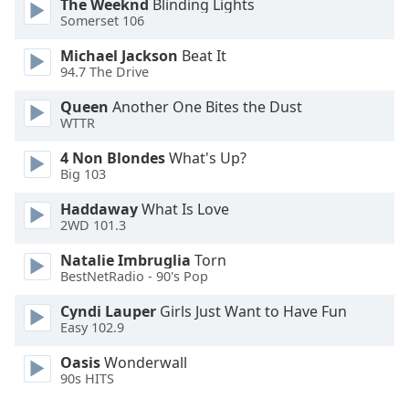
The Weeknd
Blinding Lights
Somerset 106
Opacity
Michael Jackson
Beat It
94.7 The Drive
Caption
Queen
Another One Bites the Dust
Area
WTTR
Background
Color
4 Non Blondes
What's Up?
Big 103
Opacity
Haddaway
What Is Love
2WD 101.3
Font
Natalie Imbruglia
Torn
Size
BestNetRadio - 90's Pop
Cyndi Lauper
Girls Just Want to Have Fun
Easy 102.9
Text
Edge
Oasis
Wonderwall
Style
90s HITS