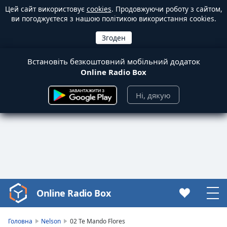
Цей сайт використовує
cookies
. Продовжуючи роботу з сайтом,
ви погоджуєтеся з нашою політикою використання cookies.
Встановіть безкоштовний мобільний додаток
Online Radio Box
Ні, дякую
Online Radio Box
Video
Player
is
Головна
Nelson
02 Te Mando Flores