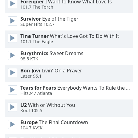
of
Foreigner
I Want to Know What Love Is
101.7 The Torch
dialog
window.
Survivor
Eye of the Tiger
Escape
Super Hits 102.7
will
cancel
Tina Turner
What's Love Got To Do With It
101.1 The Eagle
and
close
Eurythmics
Sweet Dreams
the
98.5 KTK
window.
Bon Jovi
Livin' On a Prayer
Lazer 96.1
Text
Color
Tears for Fears
Everybody Wants To Rule the World
Hits247 Atlanta
Opacity
U2
With or Without You
Kool 105.5
Text
Europe
The Final Countdown
Background
104.7 KVIK
Color