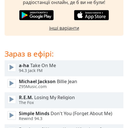
радіостанції онлайн, де б ви не були!
subtitles
settings
dialog
subtitles
інші варіанти
off
,
selected
Audio
Зараз в ефірі:
Track
Picture-
a-ha
Take On Me
in-
94.3 Jack FM
Picture
Fullscreen
Michael Jackson
Billie Jean
This
Z95Music.com
is
a
R.E.M.
Losing My Religion
The Fox
modal
window.
Simple Minds
Don't You (Forget About Me)
Rewind 94.3
Beginning