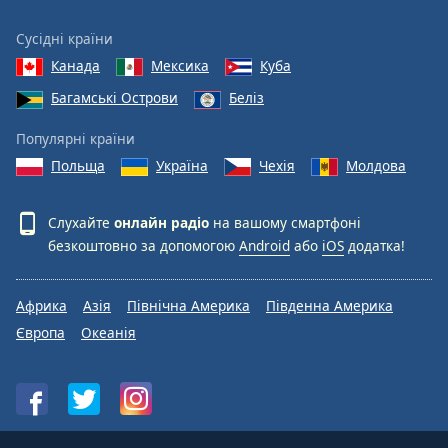
Сусідні країни
Канада
Мексика
Куба
Багамські Острови
Беліз
Популярні країни
Польща
Україна
Чехія
Молдова
Слухайте
онлайн радіо
на вашому смартфоні
безкоштовно за допомогою
Android
або
iOS
додатка!
Африка
Азія
Північна Америка
Південна Америка
Європа
Океанія