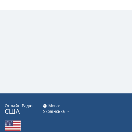
Font
Family
Reset
Done
Close
Modal
Dialog
End
of
dialog
window.
Онлайн Радіо
Мова:
США
Українська