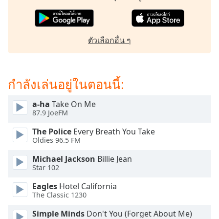
subtitles
settings
dialog
subtitles
ตัวเลือกอื่น ๆ
off
,
selected
Audio
กำลังเล่นอยู่ในตอนนี้:
Track
Picture-
a-ha
Take On Me
in-
87.9 JoeFM
Picture
Fullscreen
The Police
Every Breath You Take
This
Oldies 96.5 FM
is
a
Michael Jackson
Billie Jean
Star 102
modal
window.
Eagles
Hotel California
The Classic 1230
Beginning
of
Simple Minds
Don't You (Forget About Me)