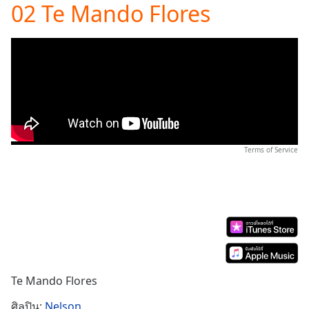
02 Te Mando Flores
Play
Video
Play
Skip
Backward
Skip
Forward
Mute
Current
Time
0:00
/
Terms of Service
Duration
-:-
Loaded
:
0.00%
Stream
Type
LIVE
Seek to
live,
currently
behind
Te Mando Flores
live
LIVE
Remaining
ศิลปิน:
Nelson