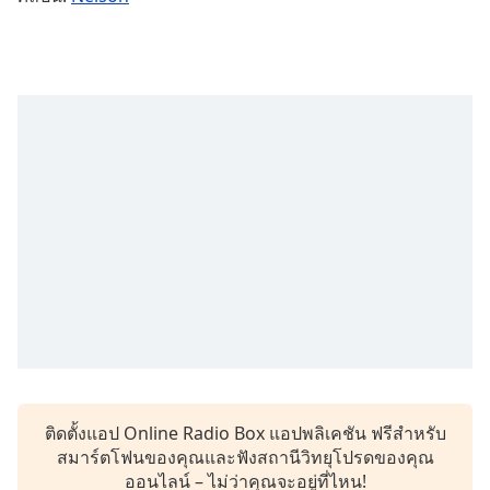
Time
-
-:-
1x
Playback
Rate
Chapters
Chapters
Descriptions
descriptions
off
,
selected
Subtitles
subtitles
ติดตั้งแอป Online Radio Box แอปพลิเคชัน ฟรีสำหรับ
settings
,
สมาร์ตโฟนของคุณและฟังสถานีวิทยุโปรดของคุณ
opens
ออนไลน์ – ไม่ว่าคุณจะอยู่ที่ไหน!