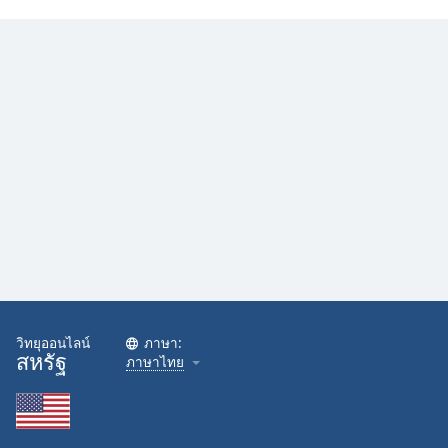
Family
Reset
Done
Close
Modal
Dialog
End
of
dialog
window.
วิทยุออนไลน์
ภาษา:
สหรัฐ
ภาษาไทย