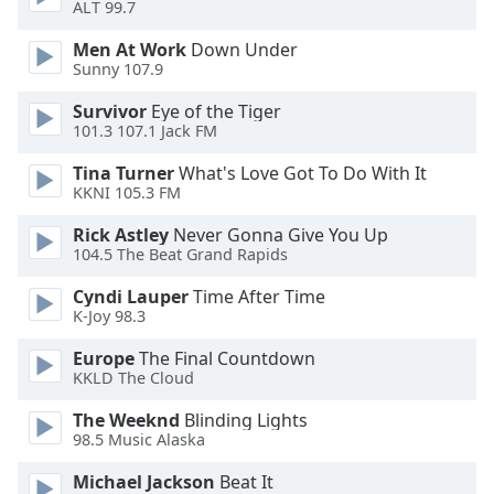
ALT 99.7
dialog
window.
Men At Work
Down Under
Escape
Sunny 107.9
will
cancel
Survivor
Eye of the Tiger
101.3 107.1 Jack FM
and
close
Tina Turner
What's Love Got To Do With It
the
KKNI 105.3 FM
window.
Rick Astley
Never Gonna Give You Up
104.5 The Beat Grand Rapids
Text
Color
Cyndi Lauper
Time After Time
K-Joy 98.3
Opacity
Europe
The Final Countdown
KKLD The Cloud
Text
The Weeknd
Blinding Lights
Background
98.5 Music Alaska
Color
Michael Jackson
Beat It