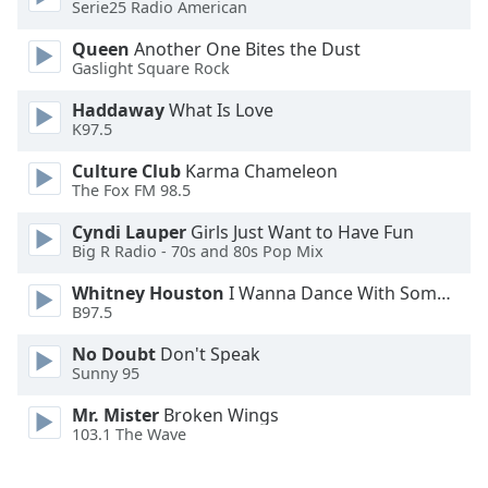
Serie25 Radio American
Opacity
Queen
Another One Bites the Dust
Gaslight Square Rock
Caption
Haddaway
What Is Love
Area
K97.5
Background
Color
Culture Club
Karma Chameleon
The Fox FM 98.5
Opacity
Cyndi Lauper
Girls Just Want to Have Fun
Big R Radio - 70s and 80s Pop Mix
Font
Whitney Houston
I Wanna Dance With Somebody
Size
B97.5
No Doubt
Don't Speak
Sunny 95
Text
Edge
Mr. Mister
Broken Wings
Style
103.1 The Wave
Font