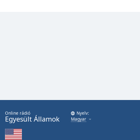
Font
Family
Reset
Done
Close
Modal
Dialog
End
of
dialog
window.
Online rádió
Nyelv:
Egyesült Államok
Magyar