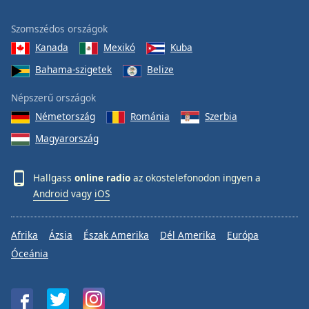
Szomszédos országok
Kanada
Mexikó
Kuba
Bahama-szigetek
Belize
Népszerű országok
Németország
Románia
Szerbia
Magyarország
Hallgass
online radio
az okostelefonodon ingyen a
Android
vagy
iOS
Afrika
Ázsia
Észak Amerika
Dél Amerika
Európa
Óceánia