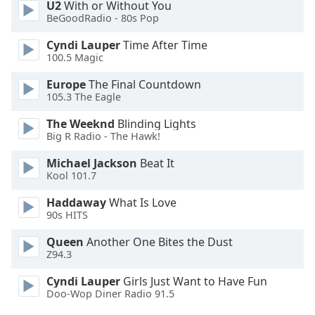
U2
With or Without You
BeGoodRadio - 80s Pop
Opacity
Cyndi Lauper
Time After Time
100.5 Magic
Caption
Europe
The Final Countdown
Area
105.3 The Eagle
Background
Color
The Weeknd
Blinding Lights
Big R Radio - The Hawk!
Opacity
Michael Jackson
Beat It
Kool 101.7
Font
Haddaway
What Is Love
Size
90s HITS
Queen
Another One Bites the Dust
Z94.3
Text
Edge
Cyndi Lauper
Girls Just Want to Have Fun
Style
Doo-Wop Diner Radio 91.5