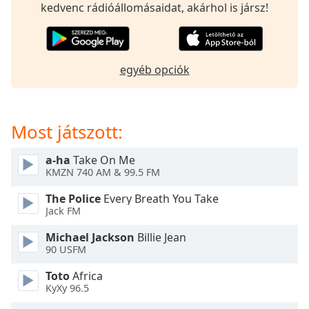
opens
kedvenc rádióállomásaidat, akárhol is jársz!
subtitles
settings
dialog
subtitles
egyéb opciók
off
,
selected
Audio
Most játszott:
Track
Picture-
a-ha
Take On Me
in-
KMZN 740 AM & 99.5 FM
Picture
Fullscreen
The Police
Every Breath You Take
This
Jack FM
is
a
Michael Jackson
Billie Jean
90 USFM
modal
window.
Toto
Africa
KyXy 96.5
Beginning