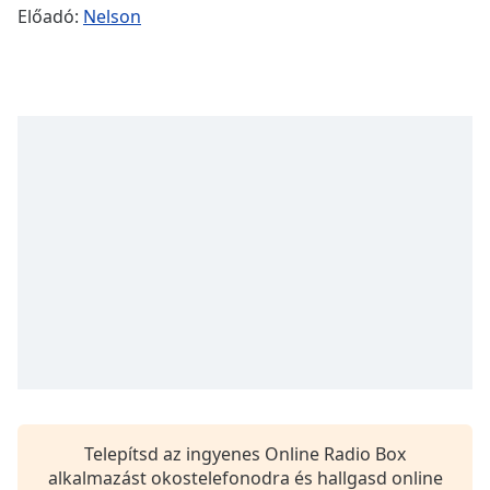
Remaining
Előadó:
Nelson
Time
-
-:-
1x
Playback
Rate
Chapters
Chapters
Descriptions
descriptions
off
,
selected
Subtitles
subtitles
Telepítsd az ingyenes Online Radio Box
settings
,
alkalmazást okostelefonodra és hallgasd online