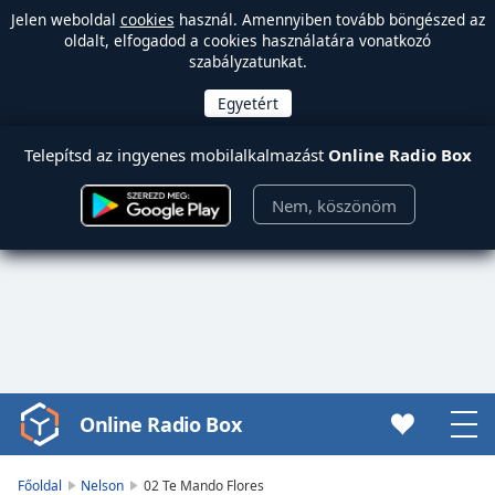
Jelen weboldal
cookies
használ. Amennyiben tovább böngészed az
oldalt, elfogadod a cookies használatára vonatkozó
szabályzatunkat.
Telepítsd az ingyenes mobilalkalmazást
Online Radio Box
Nem, köszönöm
Online Radio Box
Video
Player
is
Főoldal
Nelson
02 Te Mando Flores