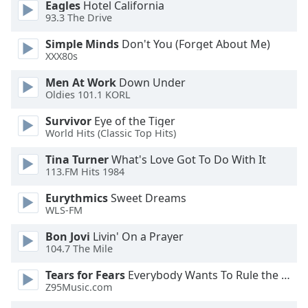
of
Eagles
Hotel California
93.3 The Drive
dialog
window.
Simple Minds
Don't You (Forget About Me)
Escape
XXX80s
will
cancel
Men At Work
Down Under
Oldies 101.1 KORL
and
close
Survivor
Eye of the Tiger
the
World Hits (Classic Top Hits)
window.
Tina Turner
What's Love Got To Do With It
113.FM Hits 1984
Text
Color
Eurythmics
Sweet Dreams
WLS-FM
Opacity
Bon Jovi
Livin' On a Prayer
104.7 The Mile
Text
Tears for Fears
Everybody Wants To Rule the World
Background
Z95Music.com
Color