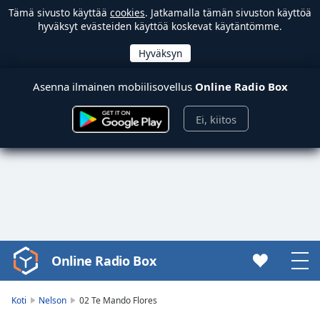
Tämä sivusto käyttää
cookies
. Jatkamalla tämän sivuston käyttöä
hyväksyt evästeiden käyttöä koskevat käytäntömme.
Asenna ilmainen mobiilisovellus
Online Radio Box
Ei, kiitos
Online Radio Box
Video
Player
is
Koti
Nelson
02 Te Mando Flores
loading.