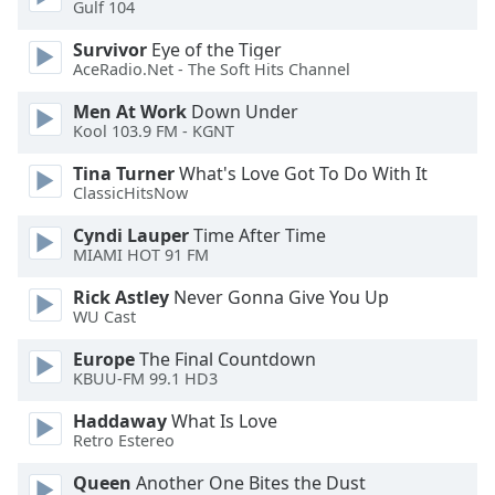
Gulf 104
dialog
window.
Survivor
Eye of the Tiger
Escape
AceRadio.Net - The Soft Hits Channel
will
cancel
Men At Work
Down Under
Kool 103.9 FM - KGNT
and
close
Tina Turner
What's Love Got To Do With It
the
ClassicHitsNow
window.
Cyndi Lauper
Time After Time
MIAMI HOT 91 FM
Text
Color
Rick Astley
Never Gonna Give You Up
WU Cast
Opacity
Europe
The Final Countdown
KBUU-FM 99.1 HD3
Text
Haddaway
What Is Love
Background
Retro Estereo
Color
Queen
Another One Bites the Dust