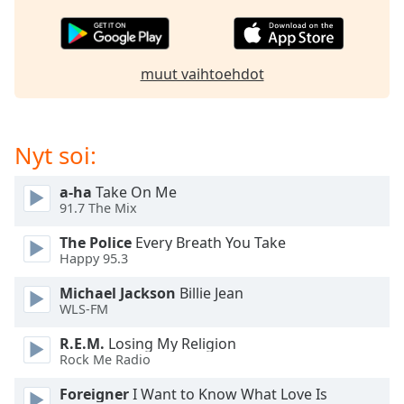
subtitles
settings
dialog
subtitles
muut vaihtoehdot
off
,
selected
Audio
Nyt soi:
Track
Picture-
a-ha
Take On Me
in-
91.7 The Mix
Picture
Fullscreen
The Police
Every Breath You Take
This
Happy 95.3
is
a
Michael Jackson
Billie Jean
WLS-FM
modal
window.
R.E.M.
Losing My Religion
Rock Me Radio
Beginning
of
Foreigner
I Want to Know What Love Is