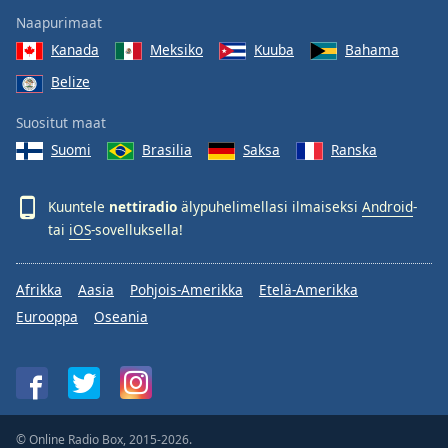
Naapurimaat
Kanada
Meksiko
Kuuba
Bahama
Belize
Suositut maat
Suomi
Brasilia
Saksa
Ranska
Kuuntele
nettiradio
älypuhelimellasi ilmaiseksi
Android
-
tai
iOS
-sovelluksella!
Afrikka
Aasia
Pohjois-Amerikka
Etelä-Amerikka
Eurooppa
Oseania
© Online Radio Box, 2015-2026.