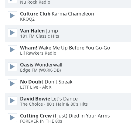
Nu Rock Radio
Opacity
Culture Club
Karma Chameleon
KROQ2
Caption
Van Halen
Jump
Area
181.FM Classic Hits
Background
Color
Wham!
Wake Me Up Before You Go-Go
Lil Rawkers Radio
Opacity
Oasis
Wonderwall
Edge FM (WXRK-DB)
Font
No Doubt
Don't Speak
Size
LITT Live - Alt X
David Bowie
Let's Dance
The Choice - 80's Hair & 80's Hits
Text
Edge
Cutting Crew
(I Just) Died in Your Arms
Style
FOREVER IN THE 80s
Font