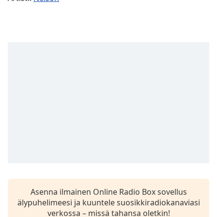
Time
-
-:-
1x
Playback
Rate
Chapters
Chapters
Descriptions
descriptions
off
,
selected
Subtitles
subtitles
Asenna ilmainen Online Radio Box sovellus
settings
,
älypuhelimeesi ja kuuntele suosikkiradiokanaviasi
opens
verkossa – missä tahansa oletkin!