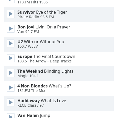
Beginning
113.FM Hits 1985
of
dialog
Survivor
Eye of the Tiger
Pirate Radio 93.5 FM
window.
Escape
Bon Jovi
Livin' On a Prayer
will
Van 92.7 FM
cancel
and
U2
With or Without You
100.7 WLEV
close
the
Europe
The Final Countdown
window.
103.5 The Arrow - Deep Tracks
Text
The Weeknd
Blinding Lights
Magic 104.1
Color
4 Non Blondes
What's Up?
181.FM The Mix
Opacity
Haddaway
What Is Love
KLCE Classy 97
Text
Background
Van Halen
Jump