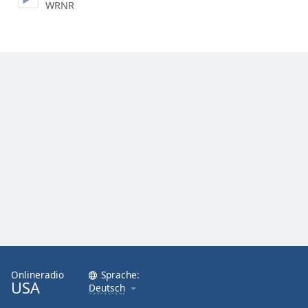
WRNR
Font
Family
Reset
Done
Close
Modal
Dialog
End
of
dialog
window.
Onlineradio
Sprache:
USA
Deutsch