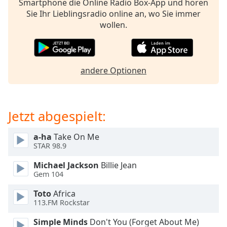
Smartphone die Online Radio Box-App und hören
opens
Sie Ihr Lieblingsradio online an, wo Sie immer
subtitles
wollen.
settings
dialog
subtitles
off
,
andere Optionen
selected
Audio
Track
Jetzt abgespielt:
Picture-
in-
a-ha
Take On Me
Picture
STAR 98.9
Fullscreen
This
Michael Jackson
Billie Jean
is
Gem 104
a
modal
Toto
Africa
113.FM Rockstar
window.
Simple Minds
Don't You (Forget About Me)