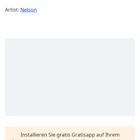
Remaining
Artist:
Nelson
Time
-
-:-
1x
Playback
Rate
Chapters
Chapters
Descriptions
descriptions
off
,
selected
Subtitles
subtitles
Installieren Sie gratis Gratisapp auf Ihrem
settings
,