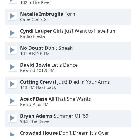
Color
102.5 The River
Natalie Imbruglia
Torn
Opacity
Cape Cod's X
Cyndi Lauper
Girls Just Want to Have Fun
Caption
Radio Fiesta
Area
No Doubt
Don't Speak
Background
101.9 KINK FM
Color
David Bowie
Let's Dance
Rewind 101.9 FM
Opacity
Cutting Crew
(I Just) Died in Your Arms
113.FM Flashback
Font
Size
Ace of Base
All That She Wants
Retro Plus FM
Text
Bryan Adams
Summer Of '69
93.3 The Drive
Edge
Style
Crowded House
Don't Dream It's Over