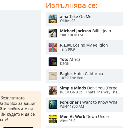
Изпълнява се:
a-ha
Take On Me
Oldies 93
Michael Jackson
Billie Jean
100.7 BOB FM
R.E.M.
Losing My Religion
Tally 99.9
Toto
Africa
KSOK
Eagles
Hotel California
107.7 The Bone
Simple Minds
Don't You (Forget About Me)
KCCR ON AIR | That’s The Way The Cookie Crumbles
 безплатното
Foreigner
I Want to Know What Love Is
Radio Box за вашия
WINY 1350 AM
йте любимите си
йн където и да се
Men At Work
Down Under
ате!
Alive 96.9