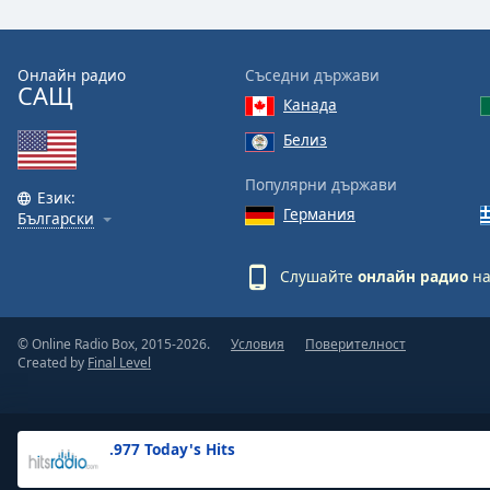
the
window.
Онлайн радио
Съседни държави
САЩ
Text
Канада
Color
Белиз
Opacity
Популярни държави
Език:
Германия
Български
Text
Background
Слушайте
онлайн радио
на
Color
© Online Radio Box, 2015-2026.
Условия
Поверителност
Opacity
Created by
Final Level
Caption
Area
.977 Today's Hits
Background