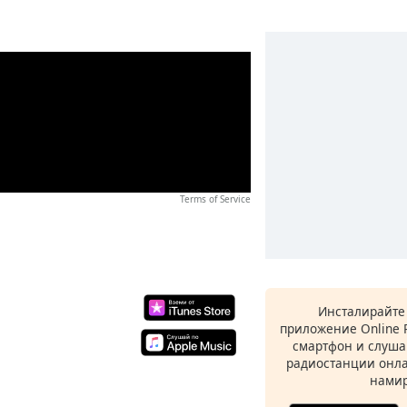
Terms of Service
Инсталирайте
приложение Online 
смартфон и слуша
радиостанции онла
намир