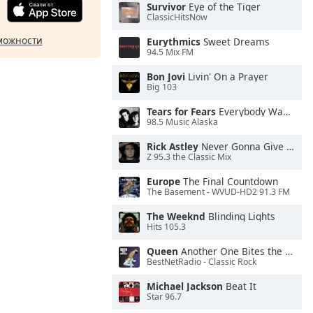
Survivor
Eye of the Tiger
ClassicHitsNow
можности
Eurythmics
Sweet Dreams
94.5 Mix FM
Bon Jovi
Livin' On a Prayer
Big 103
Tears for Fears
Everybody Wants To Rule the World
98.5 Music Alaska
Rick Astley
Never Gonna Give You Up
Z 95.3 the Classic Mix
Europe
The Final Countdown
The Basement - WVUD-HD2 91.3 FM
The Weeknd
Blinding Lights
Hits 105.3
Queen
Another One Bites the Dust
BestNetRadio - Classic Rock
Michael Jackson
Beat It
Star 96.7