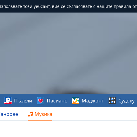
зползвате този уебсайт, вие се съгласявате с нашите правила о
Пъзели
Пасианс
Маджонг
Судоку
анрове
Музика