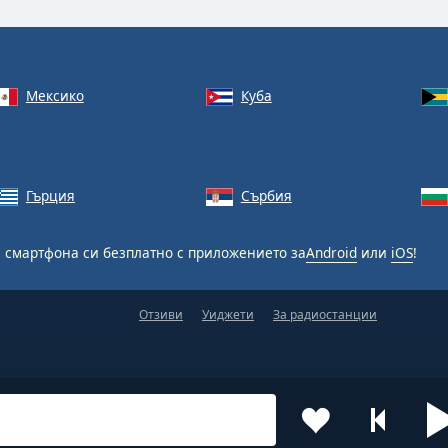
Мексико
Куба
Гърция
Сърбия
 смартфона си безплатно с приложението за
Android
или
iOS
!
Отзиви
Уиджети
За радиостанции