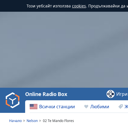
Този уебсайт използва
cookies
. Продължавайки да и
Video
Player
is
loading.
Play
Video
Online Radio Box
Игри
Play
Skip
Всички станции
Любими
Ж
Backward
Skip
Forward
Начало
Nelson
02 Te Mando Flores
Mute