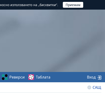
тносно използването на „бисквитки“.
Реверси
Таблата
Вход
САЩ