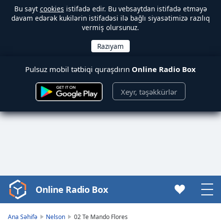
Bu sayt
cookies
istifadə edir. Bu vebsaytdan istifadə etməyə
davam edərək kukilərin istifadəsi ilə bağlı siyasətimizə razılıq
vermiş olursunuz.
Pulsuz mobil tətbiqi quraşdırın
Online Radio Box
Xeyr, təşəkkürlər
Online Radio Box
Video
Player
is
Ana Səhifə
Nelson
02 Te Mando Flores