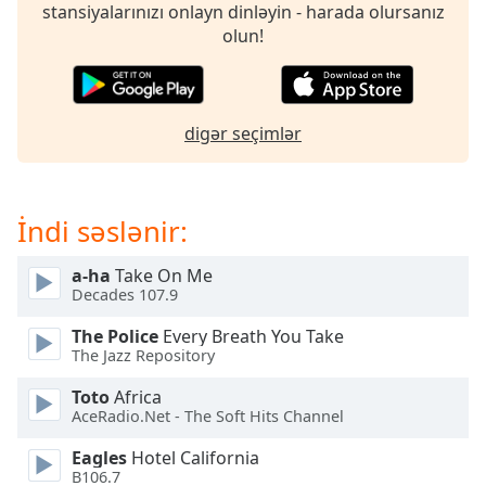
opens
stansiyalarınızı onlayn dinləyin - harada olursanız
subtitles
olun!
settings
dialog
subtitles
off
,
digər seçimlər
selected
Audio
Track
İndi səslənir:
Picture-
in-
a-ha
Take On Me
Picture
Decades 107.9
Fullscreen
This
The Police
Every Breath You Take
is
The Jazz Repository
a
modal
Toto
Africa
AceRadio.Net - The Soft Hits Channel
window.
Eagles
Hotel California
Beginning
B106.7