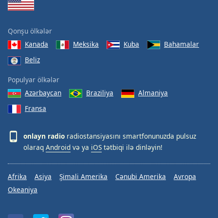
Qonşu ölkələr
Kanada
Meksika
Kuba
Bahamalar
Beliz
Populyar ölkələr
Azərbaycan
Braziliya
Almaniya
Fransa
onlayn radio
radiostansiyasını smartfonunuzda pulsuz
olaraq
Android
və ya
iOS
tətbiqi ilə dinləyin!
Afrika
Asiya
Şimali Amerika
Cənubi Amerika
Avropa
Okeaniya