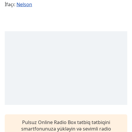
Remaining
İfaçı:
Nelson
Time
-
-:-
1x
Playback
Rate
Chapters
Chapters
Descriptions
descriptions
off
,
selected
Subtitles
subtitles
Pulsuz Online Radio Box tətbiq tətbiqini
settings
,
smartfonunuza yükləyin və sevimli radio