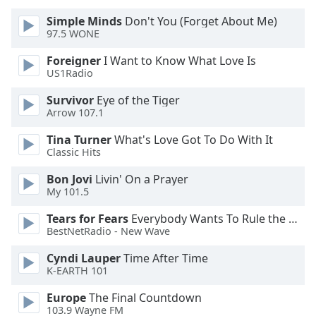
of
dialog
Simple Minds
Don't You (Forget About Me)
97.5 WONE
window.
Escape
Foreigner
I Want to Know What Love Is
will
US1Radio
cancel
and
Survivor
Eye of the Tiger
Arrow 107.1
close
the
Tina Turner
What's Love Got To Do With It
window.
Classic Hits
Text
Bon Jovi
Livin' On a Prayer
My 101.5
Color
Tears for Fears
Everybody Wants To Rule the World
BestNetRadio - New Wave
Opacity
Cyndi Lauper
Time After Time
K-EARTH 101
Text
Background
Europe
The Final Countdown
Color
103.9 Wayne FM