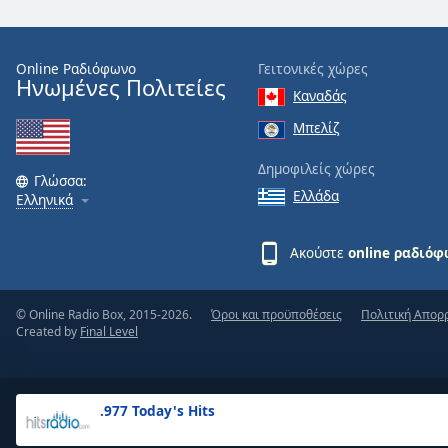
the
window.
Online Ραδιόφωνο
Γειτονικές χώρες
Ηνωμένες Πολιτείες
Text
Καναδάς
Color
Μπελίζ
Opacity
Δημοφιλείς χώρες
Γλώσσα:
Ελλάδα
Ελληνικά
Text
Background
Ακούστε
online ραδιό
Color
© Online Radio Box, 2015-2026.
Όροι και προϋποθέσεις
Πολιτική Απορ
Opacity
Created by
Final Level
Caption
Area
.977 Today's Hits
Background