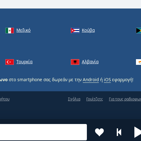
Μεξικό
Κούβα
Τουρκία
Αλβανία
φωνο
στο smartphone σας δωρεάν με την
Android
ή
iOS
εφαρμογή!
ρήτου
Σχόλια
Γουίτζετς
Για τους ραδιοφω