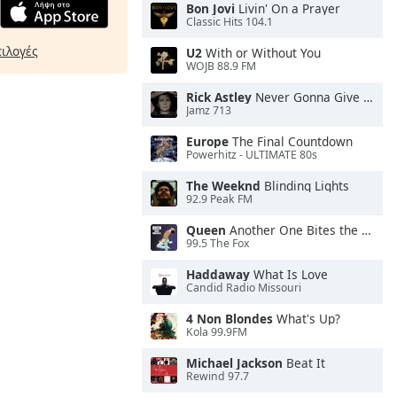
Bon Jovi
Livin' On a Prayer
Classic Hits 104.1
πιλογές
U2
With or Without You
WOJB 88.9 FM
Rick Astley
Never Gonna Give You Up
Jamz 713
Europe
The Final Countdown
Powerhitz - ULTIMATE 80s
The Weeknd
Blinding Lights
92.9 Peak FM
Queen
Another One Bites the Dust
99.5 The Fox
Haddaway
What Is Love
Candid Radio Missouri
4 Non Blondes
What's Up?
Kola 99.9FM
Michael Jackson
Beat It
Rewind 97.7