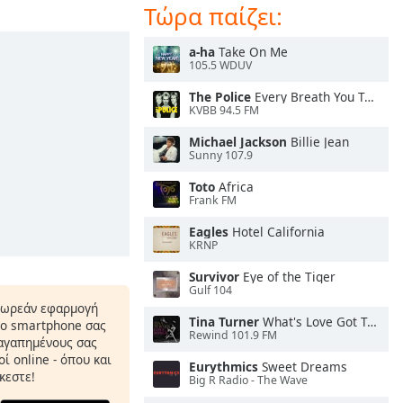
Τώρα παίζει:
a-ha
Take On Me
105.5 WDUV
The Police
Every Breath You Take
KVBB 94.5 FM
Michael Jackson
Billie Jean
Sunny 107.9
Toto
Africa
Frank FM
Eagles
Hotel California
KRNP
Survivor
Eye of the Tiger
Gulf 104
δωρεάν εφαρμογή
Tina Turner
What's Love Got To Do With It
το smartphone σας
Rewind 101.9 FM
 αγαπημένους σας
ί online - όπου και
Eurythmics
Sweet Dreams
κεστε!
Big R Radio - The Wave