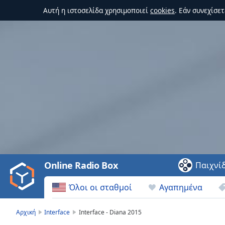
Αυτή η ιστοσελίδα χρησιμοποιεί
cookies
. Εάν συνεχίσε
Video
Player
is
loading.
Play
Video
Online Radio Box
Παιχνί
Play
Skip
Όλοι οι σταθμοί
Αγαπημένα
Backward
Skip
Forward
Αρχική
Interface
Interface - Diana 2015
Mute