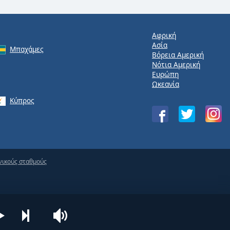
Αφρική
Ασία
Μπαχάμες
Βόρεια Αμερική
Νότια Αμερική
Ευρώπη
Ωκεανία
Κύπρος
νικούς σταθμούς