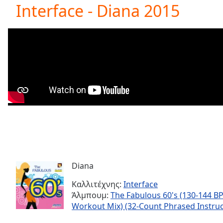
Current
Interface - Diana 2015
Time
0:00
/
Duration
-:-
Loaded
:
0.00%
0:00
Stream
Type
LIVE
Seek to
live,
currently
behind
live
LIVE
Remaining
Time
-
-:-
Diana
Καλλιτέχνης:
Interface
1x
Άλμπουμ:
The Fabulous 60's (130-144 
Playback
Workout Mix) (32-Count Phrased Instruc
Rate