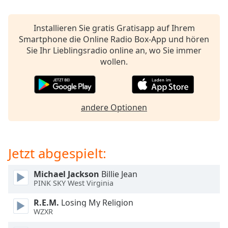
opens
subtitles
Installieren Sie gratis Gratisapp auf Ihrem
settings
Smartphone die Online Radio Box-App und hören
dialog
Sie Ihr Lieblingsradio online an, wo Sie immer
subtitles
wollen.
off
,
selected
Audio
Track
andere Optionen
Picture-
in-
Picture
Jetzt abgespielt:
Fullscreen
This
is
Michael Jackson
Billie Jean
a
PINK SKY West Virginia
modal
R.E.M.
Losing My Religion
window.
WZXR