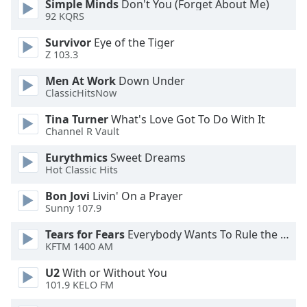
Beginning
Simple Minds
Don't You (Forget About Me)
of
92 KQRS
dialog
Survivor
Eye of the Tiger
window.
Z 103.3
Escape
will
Men At Work
Down Under
cancel
ClassicHitsNow
and
Tina Turner
What's Love Got To Do With It
close
Channel R Vault
the
window.
Eurythmics
Sweet Dreams
Hot Classic Hits
Text
Bon Jovi
Livin' On a Prayer
Color
Sunny 107.9
Tears for Fears
Everybody Wants To Rule the World
Opacity
KFTM 1400 AM
U2
With or Without You
Text
101.9 KELO FM
Background