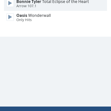
Bonnie Tyler
Total Eclipse of the Heart
Arrow 107.1
Font
Family
Oasis
Wonderwall
Only Hits
Reset
Done
Close
Modal
Dialog
End
of
dialog
window.