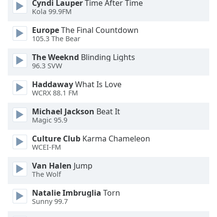
Color
Cyndi Lauper
Time After Time
Kola 99.9FM
Opacity
Europe
The Final Countdown
105.3 The Bear
Caption
The Weeknd
Blinding Lights
96.3 SVW
Area
Background
Haddaway
What Is Love
Color
WCRX 88.1 FM
Michael Jackson
Beat It
Opacity
Magic 95.9
Culture Club
Karma Chameleon
Font
WCEI-FM
Size
Van Halen
Jump
The Wolf
Text
Natalie Imbruglia
Torn
Edge
Sunny 99.7
Style