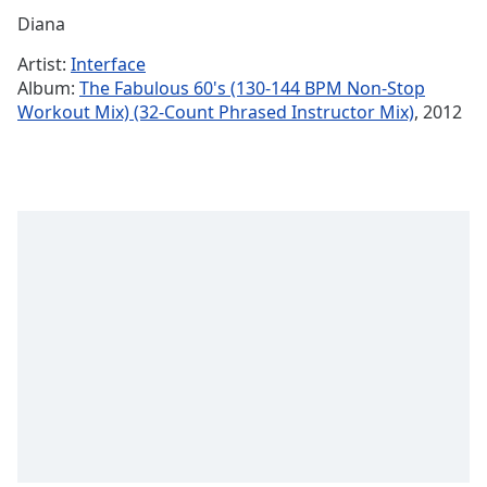
Remaining
Diana
Time
-
Artist:
Interface
-:-
Album:
The Fabulous 60's (130-144 BPM Non-Stop
Workout Mix) (32-Count Phrased Instructor Mix)
, 2012
1x
Playback
Rate
Chapters
Chapters
Descriptions
descriptions
off
,
selected
Subtitles
subtitles
settings
,