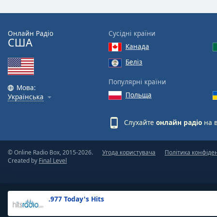
the
window.
Онлайн Радіо
Сусідні країни
США
Text
Канада
Color
Беліз
Opacity
Популярні країни
Мова:
Польща
Українська
Text
Background
Слухайте
онлайн радіо
на 
Color
© Online Radio Box, 2015-2026.
Угода користувача
Політика конфіде
Opacity
Created by
Final Level
Caption
Area
.977 Today's Hits
Background