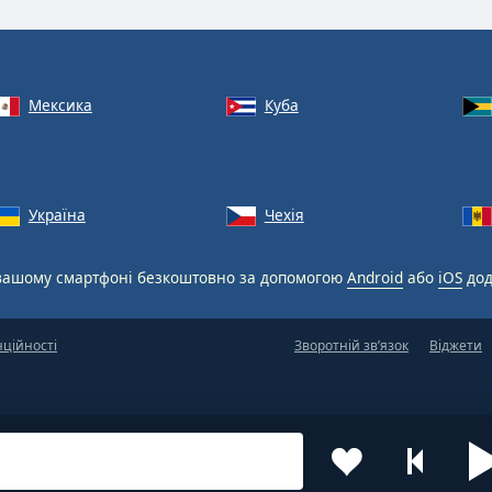
Мексика
Куба
Україна
Чехія
вашому смартфоні безкоштовно за допомогою
Android
або
iOS
дод
нційності
Зворотній зв’язок
Віджети