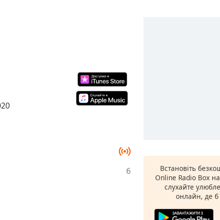
020
Встановіть безко
6
Online Radio Box н
слухайте улюбле
онлайн, де б