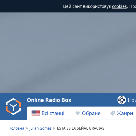
Цей сайт використовує
cookies
. Пр
Video
Player
is
loading.
Play
Video
Online Radio Box
Ігр
Play
Skip
Всі станціі
Обране
Жанри
Backward
Skip
Forward
Головна
Julian Gomez
ESTA ES LA SEÑAL GRACIAS
Mute