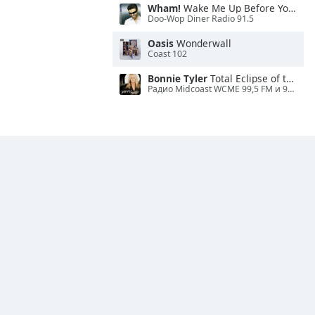
Wham!
Wake Me Up Before You Go-Go
Doo-Wop Diner Radio 91.5
Oasis
Wonderwall
Coast 102
Bonnie Tyler
Total Eclipse of the Heart
Радио Midcoast WCME 99,5 FM и 900 AM