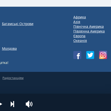
Африка
Азія
Багамські Острови
Північна Америка
Південна Америка
Європа
Океанія
Молдова
атка!
Радіостанціям