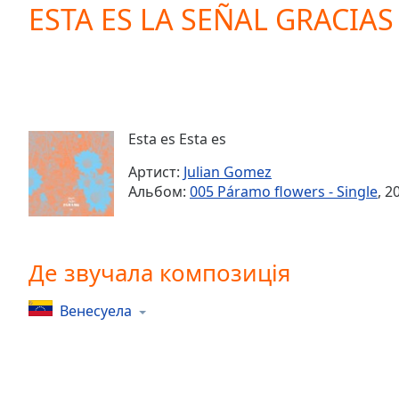
Current
ESTA ES LA SEÑAL GRACIAS
Time
0:00
/
Duration
-:-
Loaded
:
0.00%
0:00
Esta es Esta es
Stream
Type
LIVE
Артист:
Julian Gomez
Seek to
Альбом:
005 Páramo flowers - Single
, 2
live,
currently
behind
live
LIVE
Remaining
Де звучала композиція
Time
-
-:-
Венесуела
1x
Playback
Rate