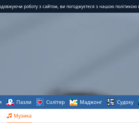
одовжуючи роботу з сайтом, ви погоджуєтеся з нашою політикою 
и
Пазли
Солітер
Маджонг
Судоку
Музика