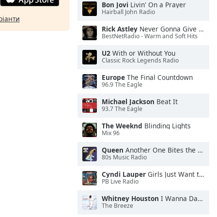
Bon Jovi
Livin' On a Prayer
Hairball John Radio
ріанти
Rick Astley
Never Gonna Give You Up
BestNetRadio - Warm and Soft Hits
U2
With or Without You
Classic Rock Legends Radio
Europe
The Final Countdown
96.9 The Eagle
Michael Jackson
Beat It
93.7 The Eagle
The Weeknd
Blinding Lights
Mix 96
Queen
Another One Bites the Dust
80s Music Radio
Cyndi Lauper
Girls Just Want to Have Fun
PB Live Radio
Whitney Houston
I Wanna Dance With Somebody
The Breeze