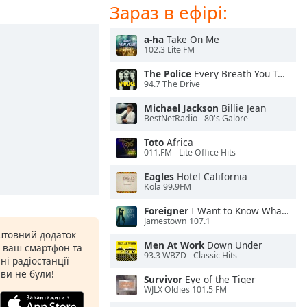
Зараз в ефірі:
a-ha
Take On Me
102.3 Lite FM
The Police
Every Breath You Take
94.7 The Drive
Michael Jackson
Billie Jean
BestNetRadio - 80's Galore
Toto
Africa
011.FM - Lite Office Hits
Eagles
Hotel California
Kola 99.9FM
Foreigner
I Want to Know What Love Is
Jamestown 107.1
штовний додаток
Men At Work
Down Under
а ваш смартфон та
93.3 WBZD - Classic Hits
ні радіостанції
 ви не були!
Survivor
Eye of the Tiger
WJLX Oldies 101.5 FM