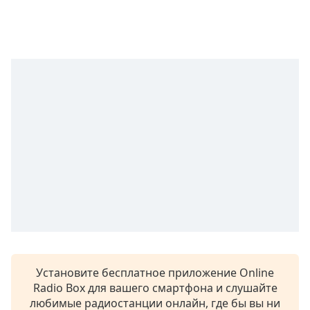
Remaining
Time
-
-:-
1x
Playback
Rate
Chapters
Chapters
Descriptions
descriptions
off
,
selected
Subtitles
Установите бесплатное приложение Online
subtitles
Radio Box для вашего смартфона и слушайте
settings
,
любимые радиостанции онлайн, где бы вы ни
opens