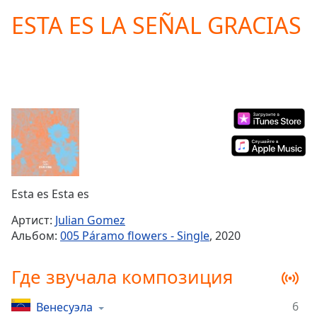
loading.
ESTA ES LA SEÑAL GRACIAS
Play
Video
Play
Skip
Backward
Skip
Forward
Mute
Current
Time
0:00
/
Duration
-:-
Esta es Esta es
Loaded
:
0.00%
Артист:
Julian Gomez
Stream
Альбом:
005 Páramo flowers - Single
, 2020
Type
LIVE
Seek to
Где звучала композиция
live,
currently
behind
live
LIVE
6
Венесуэла