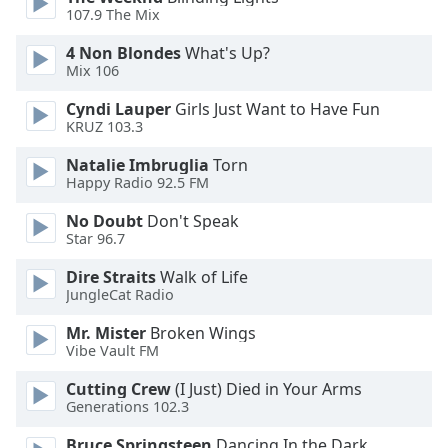
107.9 The Mix
Opacity
4 Non Blondes
What's Up?
Mix 106
Caption
Cyndi Lauper
Girls Just Want to Have Fun
Area
KRUZ 103.3
Background
Color
Natalie Imbruglia
Torn
Happy Radio 92.5 FM
No Doubt
Don't Speak
Opacity
Star 96.7
Dire Straits
Walk of Life
Font
JungleCat Radio
Size
Mr. Mister
Broken Wings
Vibe Vault FM
Text
Edge
Cutting Crew
(I Just) Died in Your Arms
Style
Generations 102.3
Bruce Springsteen
Dancing In the Dark