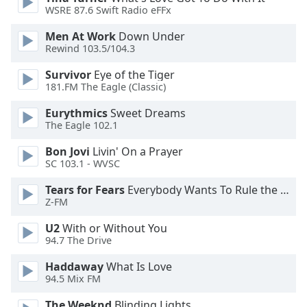
of
WSRE 87.6 Swift Radio eFFx
dialog
window.
Men At Work
Down Under
Escape
Rewind 103.5/104.3
will
Survivor
Eye of the Tiger
cancel
181.FM The Eagle (Classic)
and
close
Eurythmics
Sweet Dreams
the
The Eagle 102.1
window.
Bon Jovi
Livin' On a Prayer
SC 103.1 - WVSC
Text
Color
Tears for Fears
Everybody Wants To Rule the World
Z-FM
Opacity
U2
With or Without You
94.7 The Drive
Text
Haddaway
What Is Love
94.5 Mix FM
Background
Color
The Weeknd
Blinding Lights