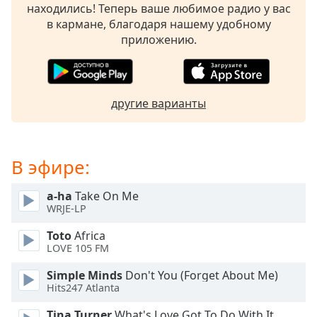
находились! Теперь ваше любимое радио у вас
subtitles
в кармане, благодаря нашему удобному
settings
приложению.
dialog
subtitles
off
,
selected
другие варианты
Audio
Track
Picture-
В эфире:
in-
Picture
a-ha
Take On Me
Fullscreen
WRJE-LP
This
is
Toto
Africa
a
LOVE 105 FM
modal
window.
Simple Minds
Don't You (Forget About Me)
Hits247 Atlanta
Beginning
Tina Turner
What's Love Got To Do With It