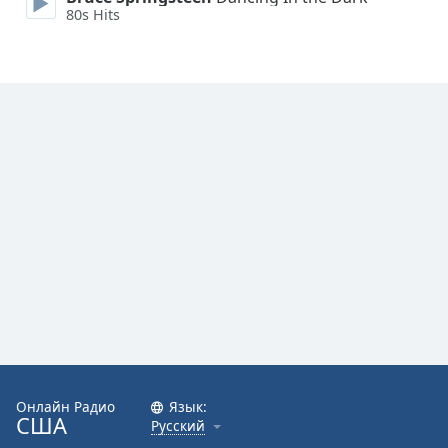
Font
80s Hits
Family
Reset
Done
Close
Modal
Dialog
End
of
dialog
window.
Онлайн Радио
Язык:
США
Русский