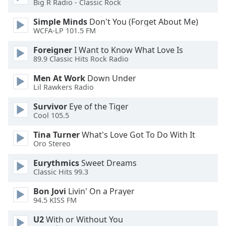
of
Big R Radio - Classic Rock
dialog
Simple Minds
Don't You (Forget About Me)
window.
WCFA-LP 101.5 FM
Escape
will
Foreigner
I Want to Know What Love Is
cancel
89.9 Classic Hits Rock Radio
and
Men At Work
Down Under
close
Lil Rawkers Radio
the
window.
Survivor
Eye of the Tiger
Cool 105.5
Text
Tina Turner
What's Love Got To Do With It
Color
Oro Stereo
Eurythmics
Sweet Dreams
Opacity
Classic Hits 99.3
Bon Jovi
Livin' On a Prayer
Text
94.5 KISS FM
Background
Color
U2
With or Without You