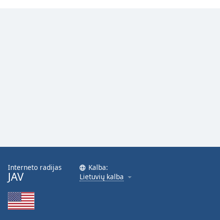
Font
Family
Reset
Done
Close
Modal
Dialog
End
of
dialog
window.
Interneto radijas
Kalba:
JAV
Lietuvių kalba