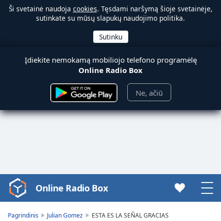
Ši svetainė naudoja
cookies
. Tęsdami naršymą šioje svetainėje,
sutinkate su mūsų slapukų naudojimo politika.
Įdiekite nemokamą mobiliojo telefono programėlę
Online Radio Box
Ne, ačiū
Online Radio Box
Video
Player
is
Pagrindinis
Julian Gomez
ESTA ES LA SEÑAL GRACIAS