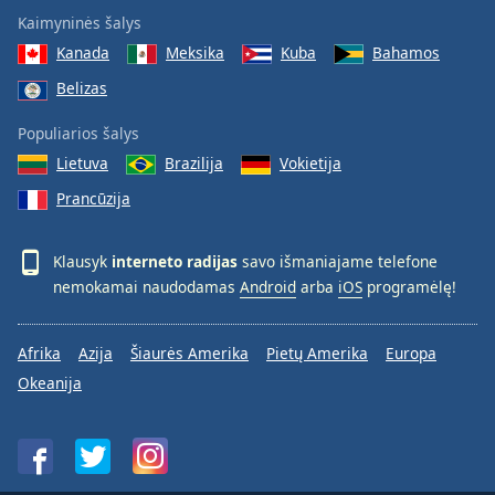
Kaimyninės šalys
Kanada
Meksika
Kuba
Bahamos
Belizas
Populiarios šalys
Lietuva
Brazilija
Vokietija
Prancūzija
Klausyk
interneto radijas
savo išmaniajame telefone
nemokamai naudodamas
Android
arba
iOS
programėlę!
Afrika
Azija
Šiaurės Amerika
Pietų Amerika
Europa
Okeanija