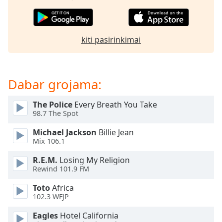
subtitles
settings
dialog
kiti pasirinkimai
subtitles
off
,
selected
Dabar grojama:
Audio
Track
The Police
Every Breath You Take
Picture-
98.7 The Spot
in-
Picture
Michael Jackson
Billie Jean
Fullscreen
Mix 106.1
This
is
R.E.M.
Losing My Religion
a
Rewind 101.9 FM
modal
Toto
Africa
window.
102.3 WFJP
Beginning
Eagles
Hotel California