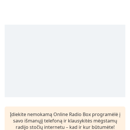
Remaining
Time
-
-:-
1x
Playback
Rate
Chapters
Chapters
Descriptions
descriptions
off
,
selected
Subtitles
Įdiekite nemokamą Online Radio Box programėlė į
subtitles
savo išmanųjį telefoną ir klausykitės mėgstamų
settings
,
radijo stočių internetu – kad ir kur būtumėte!
opens