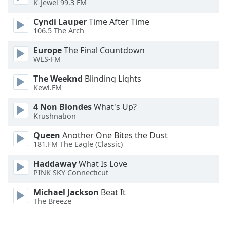
K-Jewel 99.3 FM
Opacity
Cyndi Lauper
Time After Time
106.5 The Arch
Caption
Europe
The Final Countdown
WLS-FM
Area
Background
The Weeknd
Blinding Lights
Color
Kewl.FM
4 Non Blondes
What's Up?
Opacity
Krushnation
Queen
Another One Bites the Dust
Font
181.FM The Eagle (Classic)
Size
Haddaway
What Is Love
PINK SKY Connecticut
Text
Michael Jackson
Beat It
Edge
The Breeze
Style