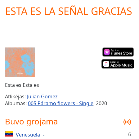
loading.
ESTA ES LA SEÑAL GRACIAS
Play
Video
Play
Skip
Backward
Skip
Forward
Mute
Current
Time
0:00
/
Duration
-:-
Esta es Esta es
Loaded
:
0.00%
Atlikėjas:
Julian Gomez
Stream
Albumas:
005 Páramo flowers - Single
, 2020
Type
LIVE
Seek to
Buvo grojama
live,
currently
behind
live
LIVE
6
Venesuela