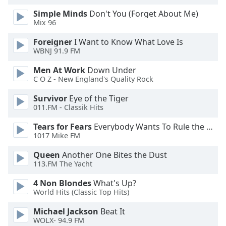
dialog
Simple Minds
Don't You (Forget About Me)
window.
Mix 96
Escape
will
Foreigner
I Want to Know What Love Is
cancel
WBNJ 91.9 FM
and
Men At Work
Down Under
close
C O Z - New England's Quality Rock
the
window.
Survivor
Eye of the Tiger
011.FM - Classik Hits
Text
Tears for Fears
Everybody Wants To Rule the World
Color
1017 Mike FM
Queen
Another One Bites the Dust
Opacity
113.FM The Yacht
4 Non Blondes
What's Up?
Text
World Hits (Classic Top Hits)
Background
Color
Michael Jackson
Beat It
WOLX- 94.9 FM