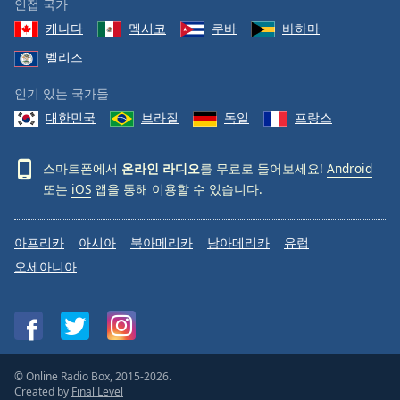
인접 국가
캐나다
멕시코
쿠바
바하마
벨리즈
인기 있는 국가들
대한민국
브라질
독일
프랑스
스마트폰에서
온라인 라디오
를 무료로 들어보세요!
Android
또는
iOS
앱을 통해 이용할 수 있습니다.
아프리카
아시아
북아메리카
남아메리카
유럽
오세아니아
© Online Radio Box, 2015-2026.
Created by
Final Level