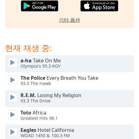
subtitles
settings
dialog
기타 옵션
subtitles
off
,
selected
현재 재생 중:
Audio
Track
a-ha
Take On Me
Picture-
Olympia's 95.3 KGY
in-
Picture
The Police
Every Breath You Take
Fullscreen
93.5 The Hawk
This
is
R.E.M.
Losing My Religion
a
93.3 The Drive
modal
Toto
Africa
window.
Greatest Hits 98.1
Beginning
Eagles
Hotel California
of
WDAD 1450 & 100.3 FM