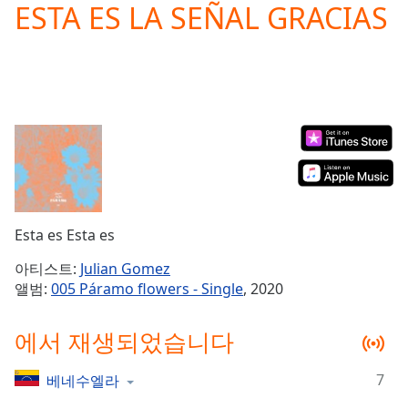
ESTA ES LA SEÑAL GRACIAS
Play
Video
Play
Skip
Backward
Skip
Forward
Mute
Current
Time
0:00
/
Duration
-:-
Esta es Esta es
Loaded
:
0.00%
아티스트:
Julian Gomez
Stream
앨범:
005 Páramo flowers - Single
, 2020
Type
LIVE
Seek to
에서 재생되었습니다
live,
currently
behind
live
LIVE
7
베네수엘라
Remaining