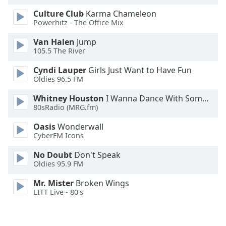
Opacity
Culture Club
Karma Chameleon
Powerhitz - The Office Mix
Caption
Van Halen
Jump
105.5 The River
Area
Background
Cyndi Lauper
Girls Just Want to Have Fun
Color
Oldies 96.5 FM
Whitney Houston
I Wanna Dance With Somebody
Opacity
80sRadio (MRG.fm)
Oasis
Wonderwall
Font
CyberFM Icons
Size
No Doubt
Don't Speak
Oldies 95.9 FM
Text
Mr. Mister
Broken Wings
Edge
LITT Live - 80's
Style
Font