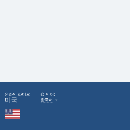
Family
Reset
Done
Close
Modal
Dialog
End
of
dialog
window.
온라인 라디오
언어:
미국
한국어