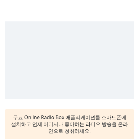
Time
-
-:-
1x
Playback
Rate
Chapters
Chapters
Descriptions
descriptions
off
,
selected
Subtitles
무료 Online Radio Box 애플리케이션를 스마트폰에
subtitles
설치하고 언제 어디서나 좋아하는 라디오 방송을 온라
settings
,
인으로 청취하세요!
opens