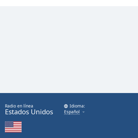
Font
Family
Reset
Done
Close
Modal
Dialog
End
of
dialog
window.
Radio en línea
Idioma:
Estados Unidos
Español