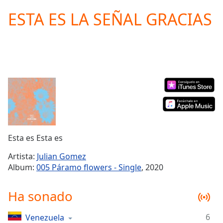
loading.
ESTA ES LA SEÑAL GRACIAS
Play
Video
Play
Skip
Backward
Skip
Forward
Mute
Current
Time
0:00
/
Duration
-:-
Esta es Esta es
Loaded
:
0.00%
Artista:
Julian Gomez
Stream
Album:
005 Páramo flowers - Single
, 2020
Type
LIVE
Seek to
Ha sonado
live,
currently
behind
live
LIVE
6
Venezuela