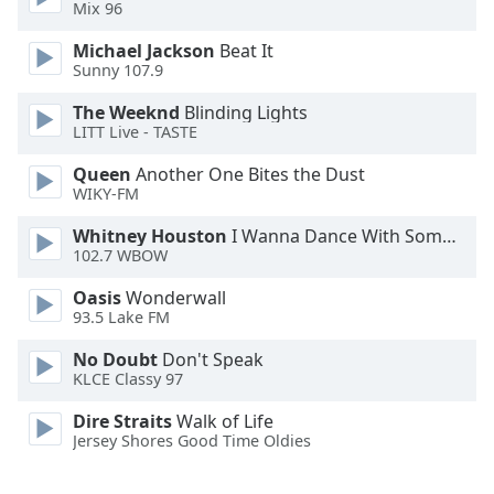
Mix 96
Opacity
Michael Jackson
Beat It
Sunny 107.9
Caption
The Weeknd
Blinding Lights
LITT Live - TASTE
Area
Background
Queen
Another One Bites the Dust
Color
WIKY-FM
Whitney Houston
I Wanna Dance With Somebody
Opacity
102.7 WBOW
Oasis
Wonderwall
Font
93.5 Lake FM
Size
No Doubt
Don't Speak
KLCE Classy 97
Text
Dire Straits
Walk of Life
Edge
Jersey Shores Good Time Oldies
Style