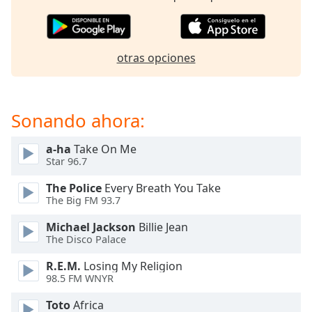
opens
subtitles
settings
dialog
otras opciones
subtitles
off
,
selected
Sonando ahora:
Audio
Track
a-ha
Take On Me
Picture-
Star 96.7
in-
Picture
The Police
Every Breath You Take
Fullscreen
The Big FM 93.7
This
is
Michael Jackson
Billie Jean
a
The Disco Palace
modal
R.E.M.
Losing My Religion
window.
98.5 FM WNYR
Beginning
Toto
Africa