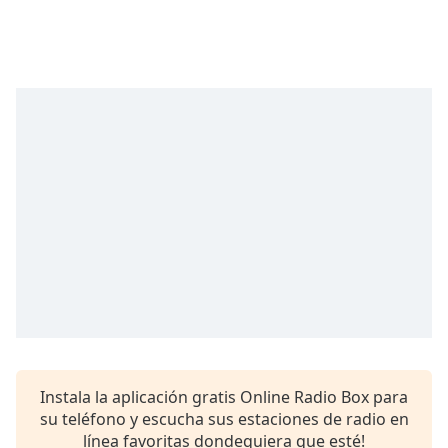
Remaining
Time
-
-:-
1x
Playback
Rate
Chapters
Chapters
Descriptions
descriptions
off
,
selected
Subtitles
Instala la aplicación gratis Online Radio Box para
subtitles
su teléfono y escucha sus estaciones de radio en
settings
,
línea favoritas dondequiera que esté!