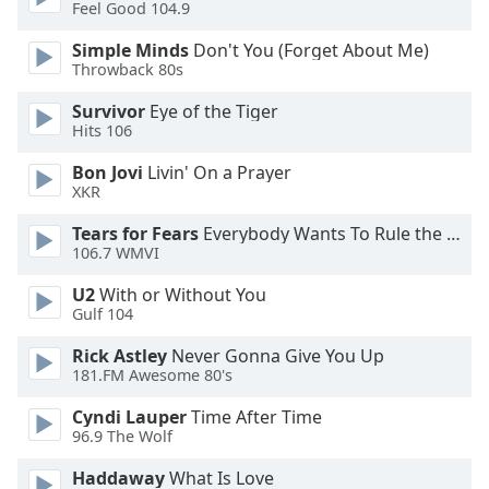
of
Feel Good 104.9
dialog
Simple Minds
Don't You (Forget About Me)
window.
Throwback 80s
Escape
will
Survivor
Eye of the Tiger
cancel
Hits 106
and
Bon Jovi
Livin' On a Prayer
close
XKR
the
window.
Tears for Fears
Everybody Wants To Rule the World
106.7 WMVI
Text
U2
With or Without You
Color
Gulf 104
Rick Astley
Never Gonna Give You Up
Opacity
181.FM Awesome 80's
Cyndi Lauper
Time After Time
Text
96.9 The Wolf
Background
Color
Haddaway
What Is Love