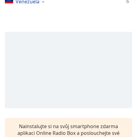
6
Venezuela
Remaining
Time
-
-:-
1x
Playback
Rate
Chapters
Chapters
Descriptions
descriptions
off
,
selected
Subtitles
Nainstalujte si na svůj smartphone zdarma
subtitles
aplikaci Online Radio Box a poslouchejte své
settings
,