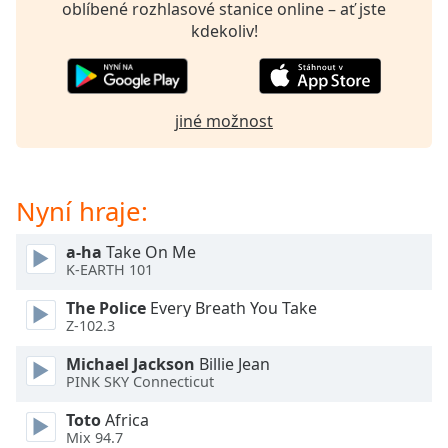
oblíbené rozhlasové stanice online – ať jste
opens
kdekoliv!
subtitles
settings
dialog
subtitles
jiné možnost
off
,
selected
Audio
Nyní hraje:
Track
Picture-
a-ha
Take On Me
in-
K-EARTH 101
Picture
Fullscreen
The Police
Every Breath You Take
This
Z-102.3
is
a
Michael Jackson
Billie Jean
modal
PINK SKY Connecticut
window.
Toto
Africa
Mix 94.7