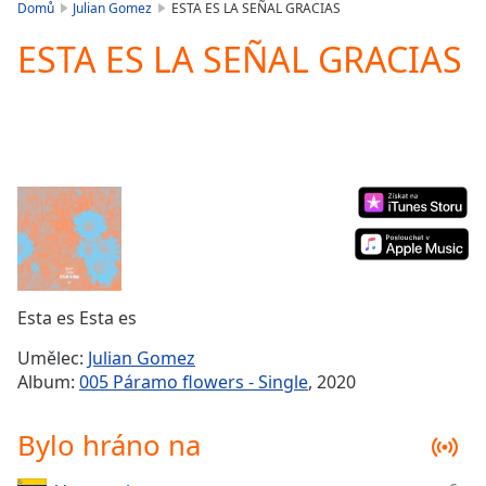
is
Domů
Julian Gomez
ESTA ES LA SEÑAL GRACIAS
loading.
ESTA ES LA SEÑAL GRACIAS
Play
Video
Play
Skip
Backward
Skip
Forward
Mute
Current
Time
0:00
/
Duration
-:-
Esta es Esta es
Loaded
:
0.00%
Umělec:
Julian Gomez
Stream
Album:
005 Páramo flowers - Single
, 2020
Type
LIVE
Seek to
Bylo hráno na
live,
currently
behind
live
LIVE