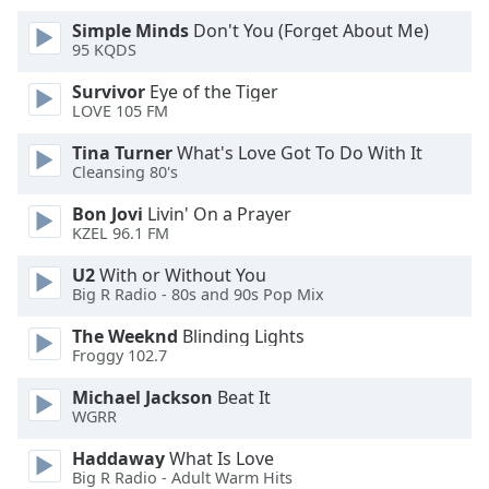
Beginning
of
Simple Minds
Don't You (Forget About Me)
dialog
95 KQDS
window.
Survivor
Eye of the Tiger
Escape
LOVE 105 FM
will
cancel
Tina Turner
What's Love Got To Do With It
and
Cleansing 80's
close
Bon Jovi
Livin' On a Prayer
the
KZEL 96.1 FM
window.
U2
With or Without You
Text
Big R Radio - 80s and 90s Pop Mix
Color
The Weeknd
Blinding Lights
Froggy 102.7
Opacity
Michael Jackson
Beat It
WGRR
Text
Haddaway
What Is Love
Background
Big R Radio - Adult Warm Hits