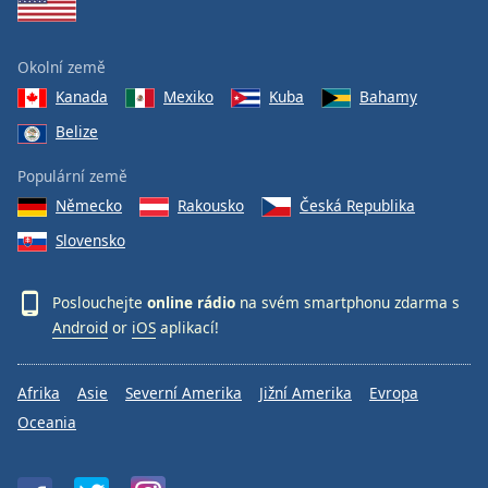
Okolní země
Kanada
Mexiko
Kuba
Bahamy
Belize
Populární země
Německo
Rakousko
Česká Republika
Slovensko
Poslouchejte
online rádio
na svém smartphonu zdarma s
Android
or
iOS
aplikací!
Afrika
Asie
Severní Amerika
Jižní Amerika
Evropa
Oceania