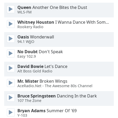
Color
Queen
Another One Bites the Dust
WLS-FM
Opacity
Whitney Houston
I Wanna Dance With Somebody
Rookery Radio
Caption
Area
Oasis
Wonderwall
94.1 WJJO
Background
Color
No Doubt
Don't Speak
Easy 102.9
Opacity
David Bowie
Let's Dance
Alt Boss Gold Radio
Font
Mr. Mister
Broken Wings
Size
AceRadio.Net - The Awesome 80s Channel
Bruce Springsteen
Dancing In the Dark
Text
107 The Zone
Edge
Bryan Adams
Summer Of '69
Style
Y-103