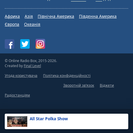
Африка
Азія
Північна Америка
Південна Америка
Європа
Океанія
© Online Radio Box, 2015-2026.
Created by
Final Level
Угода користувача
Політика конфіденційності
Зворотній зв’язок
Віджети
Радіостанціям
All Star Polka Show