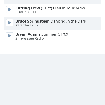
Font
Cutting Crew
(I Just) Died in Your Arms
Family
LOVE 105 FM
Bruce Springsteen
Dancing In the Dark
Reset
93.7 The Eagle
Done
Close
Bryan Adams
Summer Of '69
Modal
Shiawassee Radio
Dialog
End
of
dialog
window.