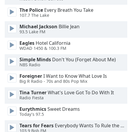
of
dialog
The Police
Every Breath You Take
window.
107.7 The Lake
Escape
Michael Jackson
Billie Jean
will
93.5 Lake FM
cancel
and
Eagles
Hotel California
close
WDAD 1450 & 100.3 FM
the
Simple Minds
Don't You (Forget About Me)
window.
NBS Radio
Text
Foreigner
I Want to Know What Love Is
Color
Big R Radio - 70s and 80s Pop Mix
Tina Turner
What's Love Got To Do With It
Opacity
Radio Fiesta
Eurythmics
Sweet Dreams
Text
Today’s 97.5
Background
Tears for Fears
Everybody Wants To Rule the World
Color
103.9 Bob FM