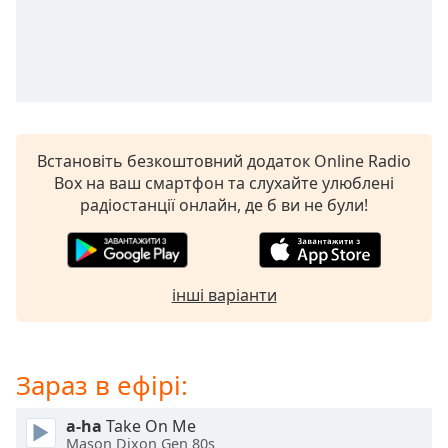
subtitles
settings
dialog
subtitles
off
,
selected
Встановіть безкоштовний додаток Online Radio
Audio
Box на ваш смартфон та слухайте улюблені
Track
радіостанції онлайн, де б ви не були!
Picture-
in-
Picture
Fullscreen
інші варіанти
This
is
a
modal
Зараз в ефірі:
window.
a-ha
Take On Me
Beginning
Mason Dixon Gen 80s