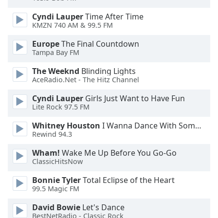
Cyndi Lauper
Time After Time
Opacity
KMZN 740 AM & 99.5 FM
Europe
The Final Countdown
Caption
Tampa Bay FM
Area
Background
The Weeknd
Blinding Lights
Color
AceRadio.Net - The Hitz Channel
Cyndi Lauper
Girls Just Want to Have Fun
Lite Rock 97.5 FM
Opacity
Whitney Houston
I Wanna Dance With Somebody
Rewind 94.3
Font
Size
Wham!
Wake Me Up Before You Go-Go
ClassicHitsNow
Text
Bonnie Tyler
Total Eclipse of the Heart
Edge
99.5 Magic FM
Style
David Bowie
Let's Dance
BestNetRadio - Classic Rock