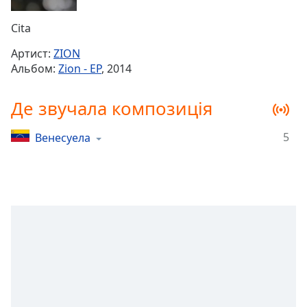
Remaining
Time
-
Cita
-:-
Артист:
ZION
1x
Альбом:
Zion - EP
, 2014
Playback
Rate
Де звучала композиція
Chapters
5
Венесуела
Chapters
Descriptions
descriptions
off
,
selected
Subtitles
subtitles
settings
,
opens