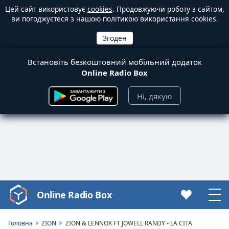
Цей сайт використовує
cookies
. Продовжуючи роботу з сайтом,
ви погоджуєтеся з нашою політикою використання cookies.
Встановіть безкоштовний мобільний додаток
Online Radio Box
Ні, дякую
Online Radio Box
Video
Player
is
Головна
ZION
ZION & LENNOX FT JOWELL RANDY - LA CITA