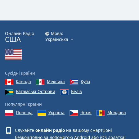
Онлайн Радіо
Мова:
США
Українська
Сусідні країни
Канада
Мексика
Куба
Багамські Острови
Беліз
Популярні країни
Польща
Україна
Чехія
Молдова
Слухайте
онлайн радіо
на вашому смартфоні
безкоштовно за допомогою
Android
або
iOS
додатка!