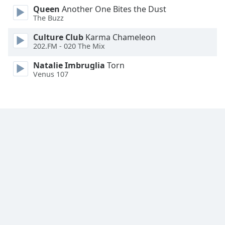
Queen
Another One Bites the Dust
Family
The Buzz
Culture Club
Karma Chameleon
Reset
202.FM - 020 The Mix
Done
Close
Natalie Imbruglia
Torn
Modal
Venus 107
Dialog
End
of
dialog
window.