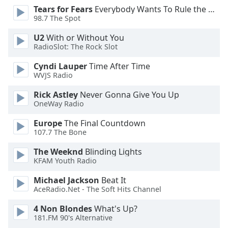
Tears for Fears
Everybody Wants To Rule the World
Opacity
98.7 The Spot
U2
With or Without You
Caption
RadioSlot: The Rock Slot
Area
Background
Cyndi Lauper
Time After Time
Color
WVJS Radio
Rick Astley
Never Gonna Give You Up
OneWay Radio
Opacity
Europe
The Final Countdown
107.7 The Bone
Font
Size
The Weeknd
Blinding Lights
KFAM Youth Radio
Text
Michael Jackson
Beat It
Edge
AceRadio.Net - The Soft Hits Channel
Style
4 Non Blondes
What's Up?
181.FM 90's Alternative
Font