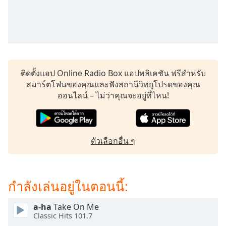
subtitles
settings
dialog
subtitles
off
,
selected
ติดตั้งแอป Online Radio Box แอปพลิเคชัน ฟรีสำหรับ
Audio
สมาร์ตโฟนของคุณและฟังสถานีวิทยุโปรดของคุณ
Track
ออนไลน์ – ไม่ว่าคุณจะอยู่ที่ไหน!
Picture-
in-
Picture
Fullscreen
ตัวเลือกอื่น ๆ
This
is
a
modal
กำลังเล่นอยู่ในตอนนี้:
window.
a-ha
Take On Me
Beginning
Classic Hits 101.7
of