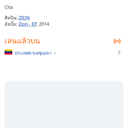
Time
-
Cita
-:-
ศิลปิน:
ZION
1x
อัลบั้ม:
Zion - EP
, 2014
Playback
Rate
เล่นแล้วบน
Chapters
5
ประเทศเวเนซุเอลา
Chapters
Descriptions
descriptions
off
,
selected
Subtitles
subtitles
settings
,
opens