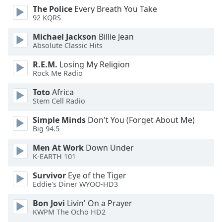
dialog
The Police
Every Breath You Take
window.
92 KQRS
Escape
Michael Jackson
Billie Jean
will
Absolute Classic Hits
cancel
and
R.E.M.
Losing My Religion
close
Rock Me Radio
the
Toto
Africa
window.
Stem Cell Radio
Text
Simple Minds
Don't You (Forget About Me)
Color
Big 94.5
Men At Work
Down Under
Opacity
K-EARTH 101
Survivor
Eye of the Tiger
Text
Eddie's Diner WYOO-HD3
Background
Bon Jovi
Livin' On a Prayer
Color
KWPM The Ocho HD2