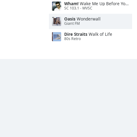
Wham!
Wake Me Up Before You Go-Go
SC 103.1 - WVSC
Oasis
Wonderwall
Giant FM
Dire Straits
Walk of Life
80s Retro