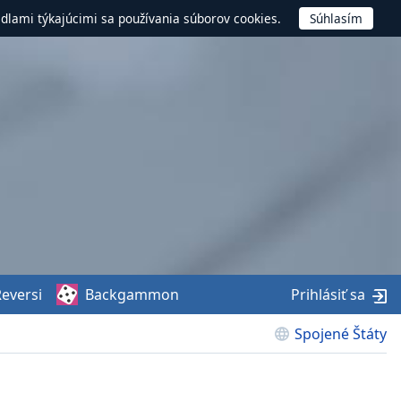
idlami týkajúcimi sa používania súborov cookies.
eversi
Backgammon
Prihlásiť sa
Spojené Štáty