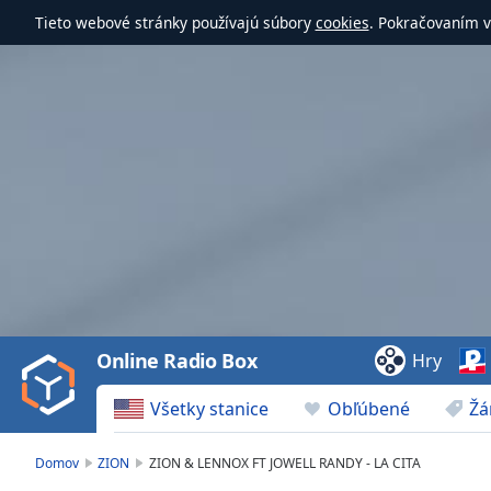
Tieto webové stránky používajú súbory
cookies
. Pokračovaním v
Video
Player
is
loading.
Play
Video
Online Radio Box
Hry
Play
Skip
Všetky stanice
Obľúbené
Žá
Backward
Skip
Forward
Domov
ZION
ZION & LENNOX FT JOWELL RANDY - LA CITA
Mute