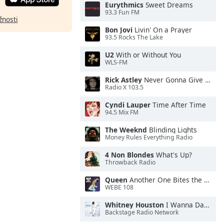
Eurythmics
Sweet Dreams
93.3 Fun FM
žnosti
Bon Jovi
Livin' On a Prayer
93.5 Rocks The Lake
U2
With or Without You
WLS-FM
Rick Astley
Never Gonna Give You Up
Radio X 103.5
Cyndi Lauper
Time After Time
94.5 Mix FM
The Weeknd
Blinding Lights
Money Rules Everything Radio
4 Non Blondes
What's Up?
Throwback Radio
Queen
Another One Bites the Dust
WEBE 108
Whitney Houston
I Wanna Dance With Somebody
Backstage Radio Network