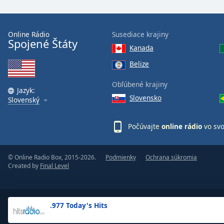
the
window.
Online Rádio
Susediace krajiny
Spojené Štáty
Text
Kanada
Color
Belize
Opacity
Obľúbené krajiny
Jazyk:
Slovensko
Slovenský
Text
Background
Počúvajte
online rádio
vo sv
Color
© Online Radio Box, 2015-2026.
Podmienky
Ochrana súkromia
Opacity
Created by
Final Level
Caption
Area
.977 Today's Hits
Background