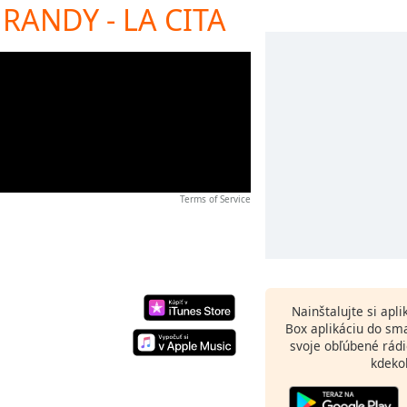
RANDY - LA CITA
Terms of Service
Nainštalujte si apl
Box aplikáciu do sm
svoje obľúbené rádi
kdeko