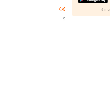
iné mo
5