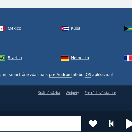
Mexico
Kuba
Brazília
Nemecko
ojom smartfóne zdarma s
pre Android
alebo
iOS
aplikáciou!
Spätná väzba
Widgety
Pre rádiové stanice