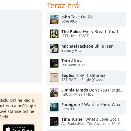
Teraz hrá:
a-ha
Take On Me
Love 98.5
The Police
Every Breath You Take
LITT Live - TASTE
Michael Jackson
Billie Jean
Yummy Hits
Toto
Africa
Joe Town 107.5
Eagles
Hotel California
181.FM The Eagle (Classic)
Simple Minds
Don't You (Forget About Me)
KBUU-FM 99.1 HD3
ikáciu Online Radio
Foreigner
I Want to Know What Love Is
artfónu a počúvajte
Easy 93.1
ové stanice online
ľvek!
Tina Turner
What's Love Got To Do With It
AceRadio.Net - The Awesome 80s Channel