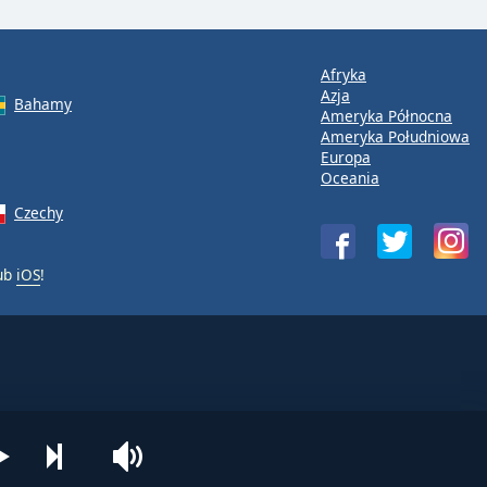
Afryka
Azja
Bahamy
Ameryka Północna
Ameryka Południowa
Europa
Oceania
Czechy
ub
iOS
!