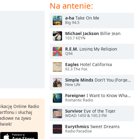
Na antenie:
a-ha
Take On Me
Big 94.5
Michael Jackson
Billie Jean
103.7 KEYN
R.E.M.
Losing My Religion
Q94
Eagles
Hotel California
92.3 The Fox
Simple Minds
Don't You (Forget About Me)
New Life
Foreigner
I Want to Know What Love Is
Romantic Radio
ikację Online Radio
Survivor
Eye of the Tiger
rtfonu i słuchaj
WDAD 1450 & 100.3 FM
 radiowe na żywo
lwiek!
Eurythmics
Sweet Dreams
Radio Paradise