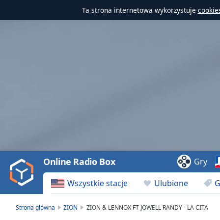
Ta strona internetowa wykorzystuje
cookie
Video
Player
is
loading.
Play
Video
Online Radio Box
Gry
Play
Skip
Wszystkie stacje
Ulubione
G
Backward
Skip
Forward
Strona glówna
ZION
ZION & LENNOX FT JOWELL RANDY - LA CITA
Mute