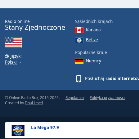
the
window.
Radio online
Sąsiednich krajach
Stany Zjednoczone
Text
Kanada
Color
Belize
Opacity
Popularne kraje
Język:
Niemcy
Polski
Text
Background
Posłuchaj
radio internet
Color
© Online Radio Box, 2015-2026.
Regulamin
Polityka prywatności
Opacity
Created by
Final Level
Caption
Area
La Mega 97.9
Background