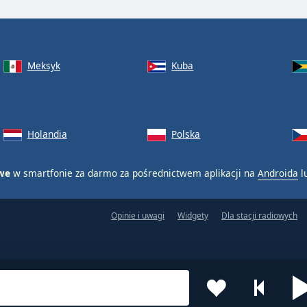
Meksyk
Kuba
Holandia
Polska
owe
w smartfonie za darmo za pośrednictwem aplikacji na
Androida
l
Opinie i uwagi
Widgety
Dla stacji radiowych