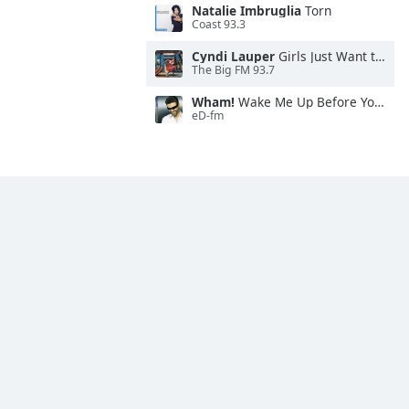
Natalie Imbruglia
Torn
Coast 93.3
Cyndi Lauper
Girls Just Want to Have Fun
The Big FM 93.7
Wham!
Wake Me Up Before You Go-Go
eD-fm