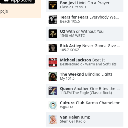
Bon Jovi
Livin' On a Prayer
Classic Hits 99.3
opcje
Tears for Fears
Everybody Wants To Rule the World
Beach 105.5
U2
With or Without You
1540 AM WBTC
Rick Astley
Never Gonna Give You Up
105.7 KOKZ
Michael Jackson
Beat It
BestNetRadio - Warm and Soft Hits
The Weeknd
Blinding Lights
My 101.5
Queen
Another One Bites the Dust
113.FM The Eagle (Classic Rock)
Culture Club
Karma Chameleon
WJJK-FM
Van Halen
Jump
Stem Cell Radio