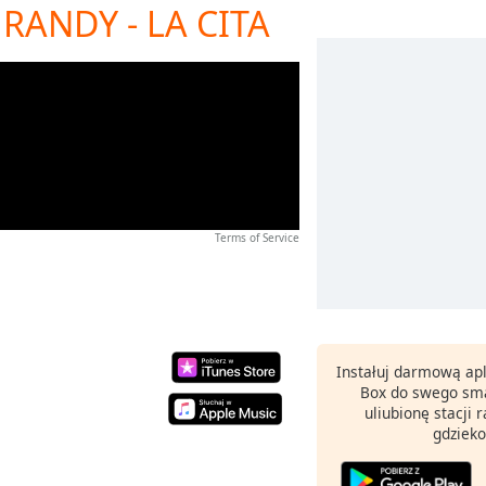
RANDY - LA CITA
Terms of Service
Instałuj darmową apl
Box do swego sma
uliubionę stacji
gdzieko