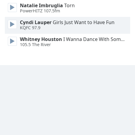
Natalie Imbruglia
Torn
Family
PowerHITZ 107.5fm
Cyndi Lauper
Girls Just Want to Have Fun
Reset
KQFC 97.9
Done
Close
Whitney Houston
I Wanna Dance With Somebody
Modal
105.5 The River
Dialog
End
of
dialog
window.