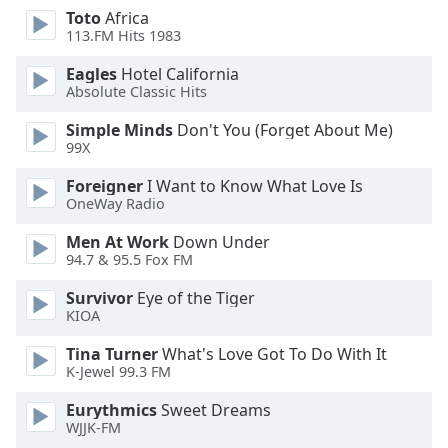
dialog
Toto
Africa
window.
113.FM Hits 1983
Escape
Eagles
Hotel California
will
Absolute Classic Hits
cancel
and
Simple Minds
Don't You (Forget About Me)
close
99X
the
Foreigner
I Want to Know What Love Is
window.
OneWay Radio
Text
Men At Work
Down Under
Color
94.7 & 95.5 Fox FM
Survivor
Eye of the Tiger
Opacity
KIOA
Tina Turner
What's Love Got To Do With It
Text
K-Jewel 99.3 FM
Background
Eurythmics
Sweet Dreams
Color
WJJK-FM