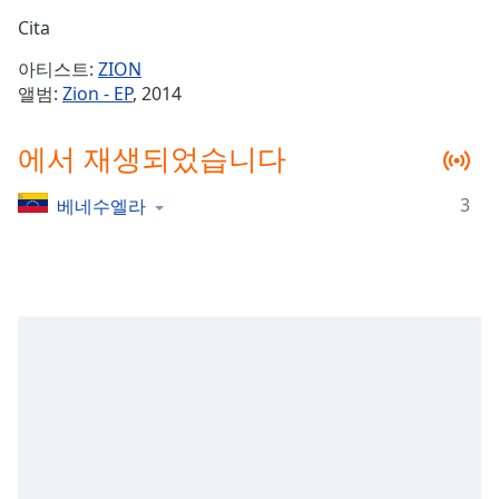
Time
-
Cita
-:-
아티스트:
ZION
1x
앨범:
Zion - EP
, 2014
Playback
Rate
에서 재생되었습니다
Chapters
3
베네수엘라
Chapters
Descriptions
descriptions
off
,
selected
Subtitles
subtitles
settings
,
opens