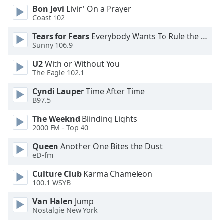
Bon Jovi
Livin' On a Prayer
Opacity
Coast 102
Tears for Fears
Everybody Wants To Rule the World
Caption
Sunny 106.9
Area
Background
U2
With or Without You
Color
The Eagle 102.1
Cyndi Lauper
Time After Time
B97.5
Opacity
The Weeknd
Blinding Lights
2000 FM - Top 40
Font
Size
Queen
Another One Bites the Dust
eD-fm
Text
Culture Club
Karma Chameleon
Edge
100.1 WSYB
Style
Van Halen
Jump
Nostalgie New York
Font