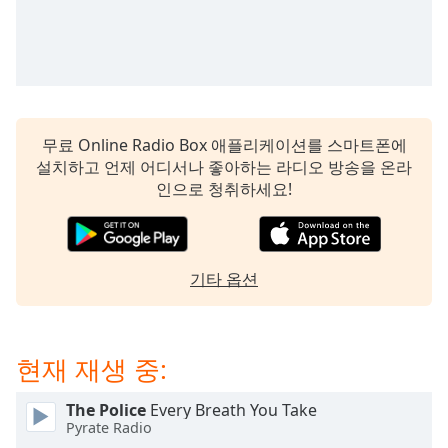
subtitles
settings
dialog
subtitles
off
,
selected
무료 Online Radio Box 애플리케이션를 스마트폰에
Audio
설치하고 언제 어디서나 좋아하는 라디오 방송을 온라
Track
인으로 청취하세요!
Picture-
in-
Picture
Fullscreen
기타 옵션
This
is
a
modal
현재 재생 중:
window.
The Police
Every Breath You Take
Beginning
Pyrate Radio
of