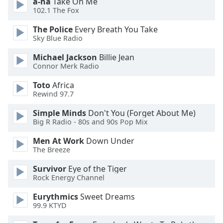
a-ha
Take On Me
of
102.1 The Fox
dialog
window.
The Police
Every Breath You Take
Escape
Sky Blue Radio
will
Michael Jackson
Billie Jean
cancel
Connor Merk Radio
and
close
Toto
Africa
the
Rewind 97.7
window.
Simple Minds
Don't You (Forget About Me)
Big R Radio - 80s and 90s Pop Mix
Text
Color
Men At Work
Down Under
The Breeze
Opacity
Survivor
Eye of the Tiger
Rock Energy Channel
Text
Eurythmics
Sweet Dreams
Background
99.9 KTYD
Color