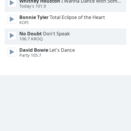
Whitney Houston
I Wanna Dance With Somebody
Font
Today's 101.9
Family
Bonnie Tyler
Total Eclipse of the Heart
KOFI
Reset
No Doubt
Don't Speak
Done
106.7 KROQ
Close
Modal
David Bowie
Let's Dance
Dialog
Party 105.7
End
of
dialog
window.