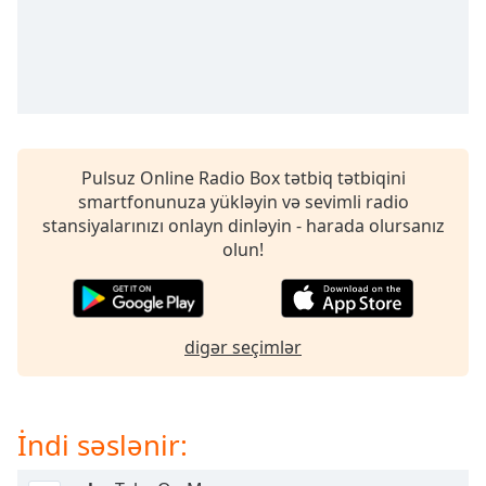
opens
subtitles
settings
dialog
subtitles
off
,
selected
Pulsuz Online Radio Box tətbiq tətbiqini
Audio
smartfonunuza yükləyin və sevimli radio
Track
stansiyalarınızı onlayn dinləyin - harada olursanız
Picture-
olun!
in-
Picture
Fullscreen
This
digər seçimlər
is
a
modal
window.
İndi səslənir:
Beginning