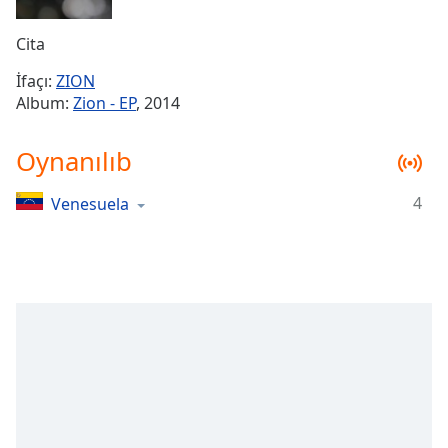
Remaining
Time
-
Cita
-:-
İfaçı:
ZION
1x
Album:
Zion - EP
, 2014
Playback
Rate
Oynanılıb
Chapters
4
Venesuela
Chapters
Descriptions
descriptions
off
,
selected
Subtitles
subtitles
settings
,