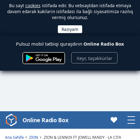
Bu sayt
cookies
istifadə edir. Bu vebsaytdan istifadə etməyə
davam edərək kukilərin istifadəsi ilə bağlı siyasətimizə razılıq
vermiş olursunuz.
Pulsuz mobil tətbiqi quraşdırın
Online Radio Box
Xeyr, təşəkkürlər
Online Radio Box
Video
Player
is
Ana Səhifə
ZION
ZION & LENNOX FT JOWELL RANDY - LA CITA