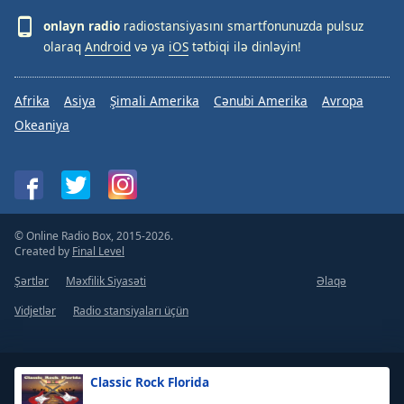
onlayn radio
radiostansiyasını smartfonunuzda pulsuz
olaraq
Android
və ya
iOS
tətbiqi ilə dinləyin!
Afrika
Asiya
Şimali Amerika
Cənubi Amerika
Avropa
Okeaniya
© Online Radio Box, 2015-2026.
Created by
Final Level
Şərtlər
Məxfilik Siyasəti
Əlaqə
Vidjetlər
Radio stansiyaları üçün
Classic Rock Florida