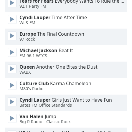
Tears for Fears
Everybody Wants To Rule the World
92.1 Party FM
Opacity
Cyndi Lauper
Time After Time
WLS-FM
Caption
Europe
The Final Countdown
Area
97 Rock
Background
Color
Michael Jackson
Beat It
FM 96.1 WTCS
Opacity
Queen
Another One Bites the Dust
WABX
Culture Club
Karma Chameleon
Font
M80's Radio
Size
Cyndi Lauper
Girls Just Want to Have Fun
Bates FM Office Standards
Text
Edge
Van Halen
Jump
Style
Big R Radio - Classic Rock