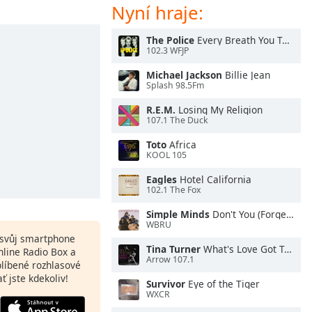
Nyní hraje:
The Police
Every Breath You Take
102.3 WFJP
Michael Jackson
Billie Jean
Splash 98.5Fm
R.E.M.
Losing My Religion
107.1 The Duck
Toto
Africa
KOOL 105
Eagles
Hotel California
102.1 The Fox
Simple Minds
Don't You (Forget About Me)
WBRU
a svůj smartphone
Tina Turner
What's Love Got To Do With It
nline Radio Box a
Arrow 107.1
blíbené rozhlasové
ať jste kdekoliv!
Survivor
Eye of the Tiger
WXCR