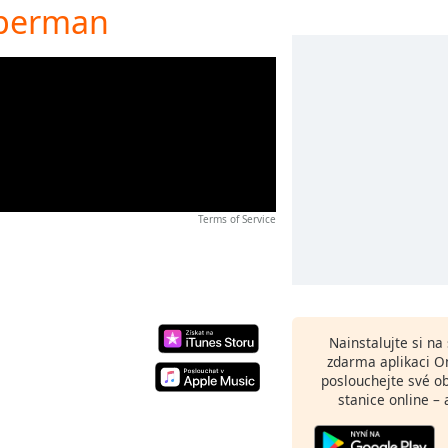
uperman
Terms of Service
Nainstalujte si n
zdarma aplikaci O
poslouchejte své o
stanice online – 