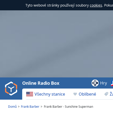
Tyto webové stránky používají soubory
cookies
. Poku
Video
Player
is
loading.
Play
Video
Online Radio Box
Hry
Play
Skip
Všechny stanice
Oblíbené
Ž
Backward
Skip
Forward
Domů
Frank Barber
Frank Barber - Sunshine Superman
Mute