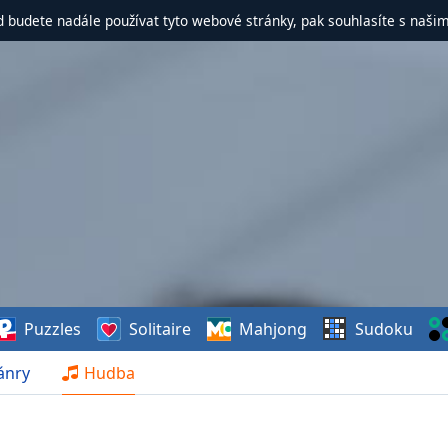
d budete nadále používat tyto webové stránky, pak souhlasíte s naši
Puzzles
Solitaire
Mahjong
Sudoku
ánry
Hudba