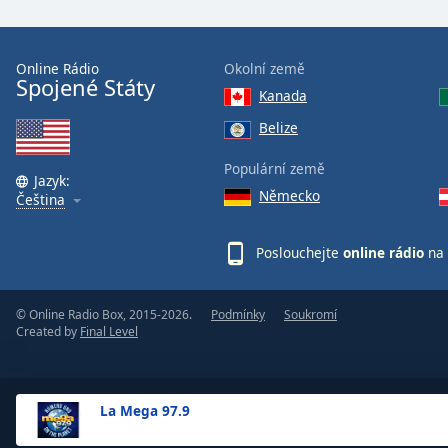
the
window.
Online Rádio
Okolní země
Spojené Státy
Text
Kanada
Color
Belize
Opacity
Populární země
Jazyk:
Německo
Čeština
Text
Background
Poslouchejte
online rádio
na 
Color
© Online Radio Box, 2015-2026.
Podmínky
Soukromí
Opacity
Created by
Final Level
Caption
Area
La Mega 97.9
Background