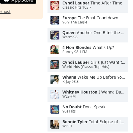
Cyndi Lauper
Time After Time
Classic Hits 103.7
ožnost
Europe
The Final Countdown
96.9 The Eagle
Queen
Another One Bites the Dust
Warm 98
4 Non Blondes
What's Up?
Sunny 98.1 FM
Cyndi Lauper
Girls Just Want to Have Fun
World Hits (Classic Top Hits)
Wham!
Wake Me Up Before You Go-Go
K-Joy 98.3
Whitney Houston
I Wanna Dance With Somebody
WLS-FM
No Doubt
Don't Speak
90s Hits
Bonnie Tyler
Total Eclipse of the Heart
WLSD