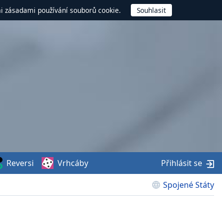
mi zásadami používání souborů cookie.
Reversi
Vrhcáby
Přihlásit se
Spojené Státy