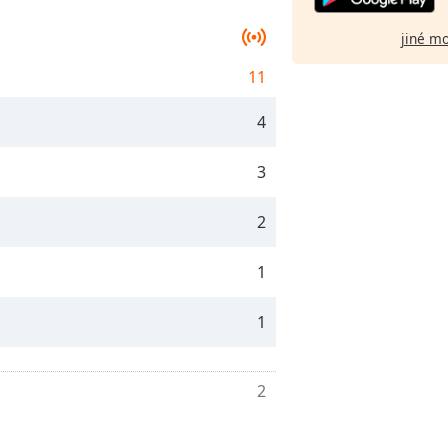
jiné m
11
4
3
2
1
1
2