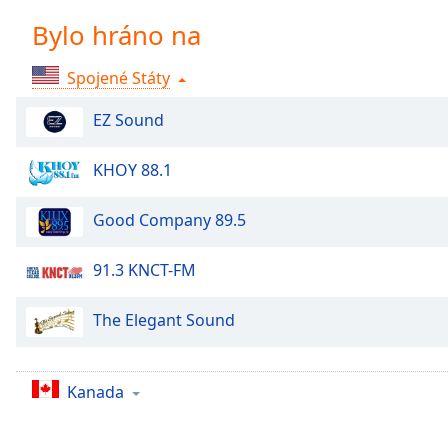
Chapters
Bylo hráno na
Chapters
Spojené Státy
Descriptions
descriptions
EZ Sound
off
,
selected
KHOY 88.1
Subtitles
Good Company 89.5
subtitles
settings
,
91.3 KNCT-FM
opens
subtitles
The Elegant Sound
settings
dialog
subtitles
Kanada
off
,
selected