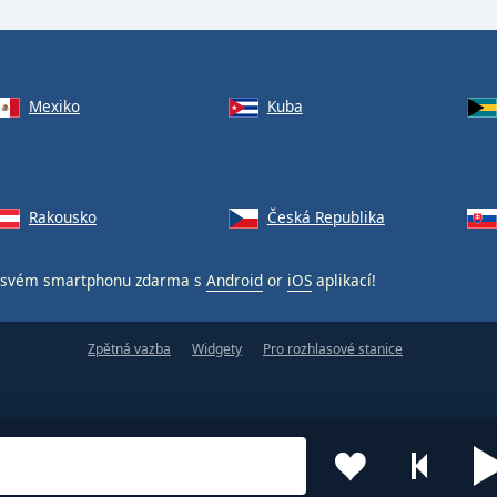
Mexiko
Kuba
Rakousko
Česká Republika
svém smartphonu zdarma s
Android
or
iOS
aplikací!
Zpětná vazba
Widgety
Pro rozhlasové stanice