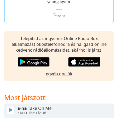
young again.
of
dialog
window.
Escape
will
cancel
and
Telepítsd az ingyenes Online Radio Box
close
alkalmazást okostelefonodra és hallgasd online
the
kedvenc rádióállomásaidat, akárhol is jársz!
window.
Text
Color
egyéb opciók
Opacity
Most játszott:
Text
a-ha
Take On Me
Background
KKLD The Cloud
Color