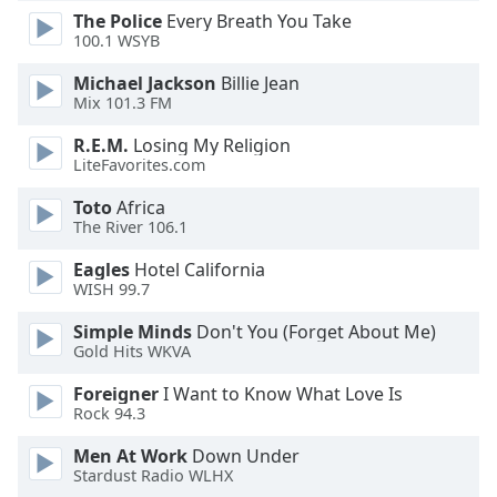
The Police
Every Breath You Take
100.1 WSYB
Opacity
Michael Jackson
Billie Jean
Mix 101.3 FM
Caption
Area
R.E.M.
Losing My Religion
Background
LiteFavorites.com
Color
Toto
Africa
The River 106.1
Opacity
Eagles
Hotel California
WISH 99.7
Font
Simple Minds
Don't You (Forget About Me)
Size
Gold Hits WKVA
Foreigner
I Want to Know What Love Is
Text
Rock 94.3
Edge
Style
Men At Work
Down Under
Stardust Radio WLHX