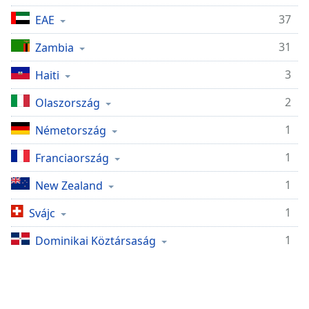
Remaining
Time
-
37
EAE
-:-
31
Zambia
1x
3
Haiti
Playback
Rate
2
Olaszország
Chapters
1
Németország
Chapters
1
Franciaország
Descriptions
1
New Zealand
descriptions
off
,
1
Svájc
selected
1
Dominikai Köztársaság
Subtitles
subtitles
settings
,