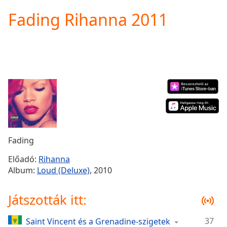
loading.
Fading Rihanna 2011
Play
Video
Play
Skip
Backward
Skip
Forward
Mute
Current
Time
0:00
/
Duration
-:-
Fading
Loaded
:
0.00%
Előadó:
Rihanna
Stream
Album:
Loud (Deluxe)
, 2010
Type
LIVE
Seek to
Játszották itt:
live,
currently
behind
live
LIVE
37
Saint Vincent és a Grenadine-szigetek