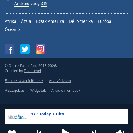
Android
vagy
iOS
Afrika
Ázsia
Észak Amerika
Dél Amerika
Európa
Óceánia
© Online Radio Box, 2015-2026.
Created by
Final Level
Felhasználási feltételek
Adatvédelem
Visszajelzés
Widgetek
A rádióállomások
.977 Today's Hits