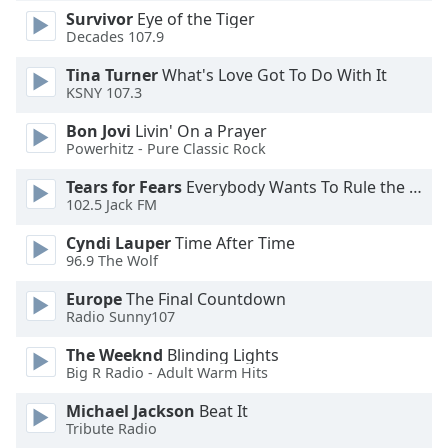
Font
Survivor
Eye of the Tiger
Decades 107.9
Family
Tina Turner
What's Love Got To Do With It
KSNY 107.3
Reset
Done
Bon Jovi
Livin' On a Prayer
Close
Powerhitz - Pure Classic Rock
Modal
Dialog
Tears for Fears
Everybody Wants To Rule the World
End
102.5 Jack FM
of
dialog
Cyndi Lauper
Time After Time
96.9 The Wolf
window.
Europe
The Final Countdown
Radio Sunny107
The Weeknd
Blinding Lights
Big R Radio - Adult Warm Hits
Michael Jackson
Beat It
Tribute Radio