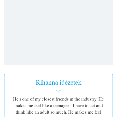
opens
subtitles
settings
dialog
subtitles
off
,
selected
Audio
Track
Picture-
in-
Picture
Fullscreen
This
Rihanna idézetek
is
a
modal
He's one of my closest friends in the industry. He
window.
makes me feel like a teenager - I have to act and
think like an adult so much. He makes me feel
Beginning