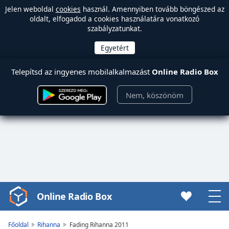
Jelen weboldal
cookies
használ. Amennyiben tovább böngészed az
oldalt, elfogadod a cookies használatára vonatkozó
szabályzatunkat.
Telepítsd az ingyenes mobilalkalmazást
Online Radio Box
Nem, köszönöm
Online Radio Box
Video
Player
is
Főoldal
Rihanna
Fading Rihanna 2011